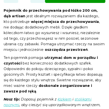
Pojemnik do przechowywania pod łóżko 200 cm,
dąb artisan
jest idealnym rozwiązaniem dla każdego,
kto potrzebuje
więcej miejsca do przechowywania
,
nie dodając dodatkowych mebli. Dzięki gładkim
kółeczkom łatwo go wysuniesz i wsuniesz, niezależnie
od tego, czy przechowujesz w nim pościel, sezonowe
ubrania czy zabawki. Pomaga utrzymać rzeczy na swoim
miejscu i jednocześnie
oszczędza przestrzeń
.
Ten pojemnik pomaga
utrzymać dom w porządku i
czystości
bez konieczności dodatkowych szafek.
Odpowiedni do pokoju dziecięcego, sypialni i pokoi
gościnnych. Prosty kształt i specyfikacja łatwo dopasują
się do każdego stylu wnętrza. Świetne rozwiązanie, aby
mieć ważne rzeczy
doskonale zorganizowane i
zawsze pod ręką
.
Nasz tip:
Dopasuj pojemnik z
łóżkiem
i
stolikami
nocnymi
, aby cieszyć się uporządkowanym wnętrzem,