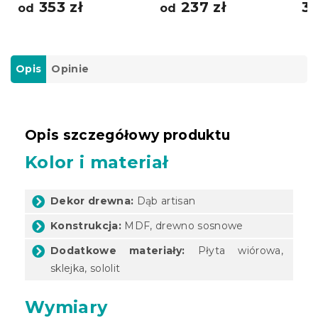
353 zł
237 zł
37
od
od
Opis
Opinie
Opis szczegółowy produktu
Kolor i materiał
Dekor drewna:
Dąb artisan
Konstrukcja:
MDF, drewno sosnowe
Dodatkowe materiały:
Płyta wiórowa,
sklejka, sololit
Wymiary