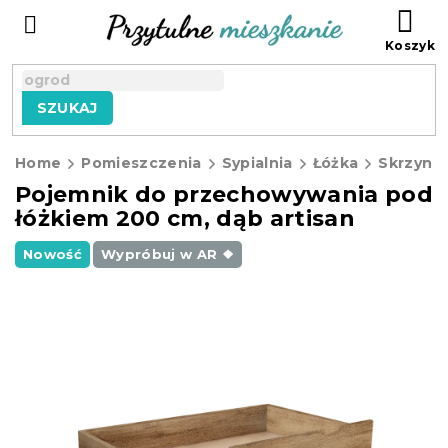
Przejść
KO
do
treści
SZUKAJ
Home
Pomieszczenia
Sypialnia
Łóżka
Skrzynie
Pojemnik do przechowywania pod
łóżkiem 200 cm, dąb artisan
Nowość
Wypróbuj w AR ❖