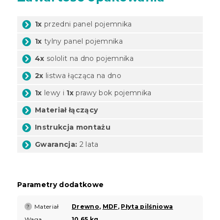
1x
przedni panel pojemnika
1x
tylny panel pojemnika
4x
sololit na dno pojemnika
2x
listwa łącząca na dno
1x
lewy i
1x
prawy bok pojemnika
Materiał łączący
Instrukcja montażu
Gwarancja:
2 lata
Parametry dodatkowe
Materiał
Drewno
,
MDF
,
Płyta pilśniowa
?
Waga
10,65 kg