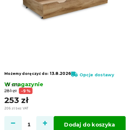
13.8.2026
Możemy doręczyć do:
Opcje dostawy
W magazynie
(9 szt)
281 zł
–9 %
253 zł
206 zł bez VAT
Cena
jednostkowa:
Dodaj do koszyka