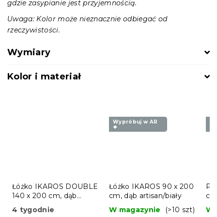
gdzie zasypianie jest przyjemnością.
Uwaga: Kolor może nieznacznie odbiegać od
rzeczywistości.
Wymiary
Kolor i materiał
Wypróbuj w AR
Wy
❖
❖
Łóżko IKAROS DOUBLE
Łóżko IKAROS 90 x 200
Po
140 x 200 cm, dąb
cm, dąb artisan/biały
cm,
artisan/biały
4 tygodnie
W magazynie
(>10 szt)
W 