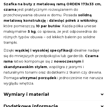
Szafka na buty z metalową ramą ORDEN 173x33 cm,
czarna
jest praktycznym rozwiązaniem do
przechowywania obuwia w domu. Posiada
solidną
metalową konstrukcję
i
dziesięć półek z włókniny
,
które pomieszczą
10 par butów
. Każda półka uniesie
maksymalnie
5 kg
, co sprawia, że jest odpowiednia do
różnych typów obuwia – od lekkich balerin po solidne
trampki.
Dzięki
wąskiej i wysokiej specyfikacji
idealnie nadaje
się do mniejszych przedpokojów lub garderób.
Czarna
rama
łatwo komponuje się z
nowoczesnym i
skandynawskim stylem
, współgra z jasnymi i
naturalnymi tonami oraz dodatkami z tkanin czy drewna.
Pomaga
utrzymać porządek
i jednocześnie nie narusza
wyglądu wnętrza.
Wymiary i materiał
Dodatkowe informacje