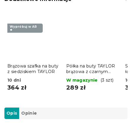
Wypróbuj w AR
❖
Brązowa szafka na buty
Półka na buty TAYLOR
Sza
z siedziskiem TAYLOR
brązowa z czarnym
ła
stelażem, 4 półki
sie
10 dni
W magazynie
(3 szt)
10 
WE
364 zł
289 zł
36
10
Opis
Opinie