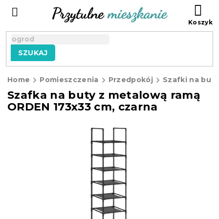
Przejść
KO
do
treści
SZUKAJ
Home
Pomieszczenia
Przedpokój
Szafki na buty
Szafka na buty z metalową ramą
ORDEN 173x33 cm, czarna