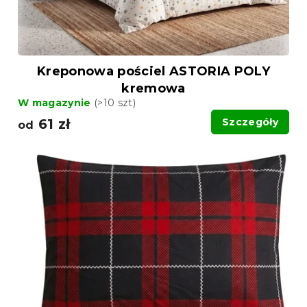
k
t
t
ó
ó
w
w
Kreponowa pościel ASTORIA POLY
kremowa
W magazynie
(>10 szt)
61 zł
Szczegóły
od