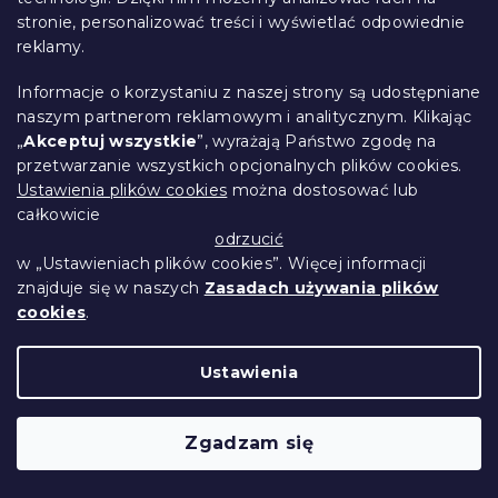
Pościel bawełniana ELF I CHOINKA
stronie, personalizować treści i wyświetlać odpowiednie
czerwona
reklamy.
W magazynie
(>10 szt)
Informacje o korzystaniu z naszej strony są udostępniane
66 zł
Szczegóły
naszym partnerom reklamowym i analitycznym. Klikając
„
Akceptuj wszystkie
”, wyrażają Państwo zgodę na
przetwarzanie wszystkich opcjonalnych plików cookies.
Ustawienia plików cookies
można dostosować lub
całkowicie
odrzucić
w „Ustawieniach plików cookies”. Więcej informacji
znajduje się w naszych
Zasadach używania plików
cookies
.
Ustawienia
Zgadzam się
Pościel bawełniana CHRISTMAS MOOSE,