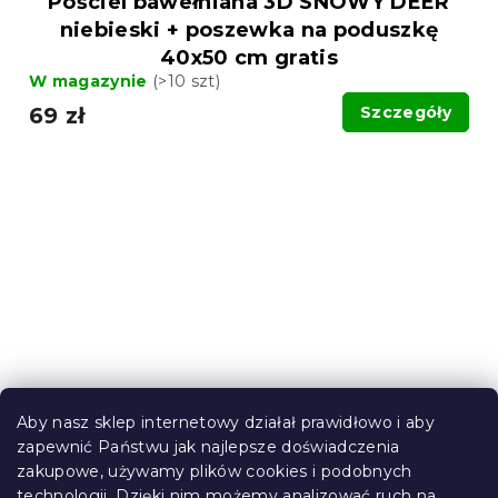
Pościel bawełniana 3D SNOWY DEER
niebieski + poszewka na poduszkę
40x50 cm gratis
W magazynie
(>10 szt)
69 zł
Szczegóły
Aby nasz sklep internetowy działał prawidłowo i aby
zapewnić Państwu jak najlepsze doświadczenia
zakupowe, używamy plików cookies i podobnych
technologii. Dzięki nim możemy analizować ruch na