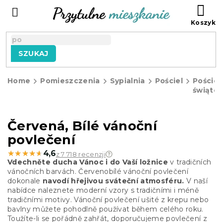
Przejść
KO
do
treści
SZUKAJ
Home
Pomieszczenia
Sypialnia
Pościel
Pościel
świąte
Červená, Bílé vánoční
povlečení
★★★★★
★★★★★
4,6
z 7 718 recenzji
Vdechněte ducha Vánoc i do Vaší ložnice
v tradičních
vánočních barvách. Červenobílé vánoční povlečení
dokonale
navodí hřejivou sváteční atmosféru.
V naší
nabídce naleznete moderní vzory s tradičními i méně
tradičními motivy. Vánoční povlečení ušité z krepu nebo
bavlny můžete pohodlně používat během celého roku.
Toužíte-li se pořádně zahřát, doporučujeme povlečení z