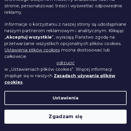
40x50 cm gratis
stronie, personalizować treści i wyświetlać odpowiednie
W magazynie
(>10 szt)
reklamy.
69 zł
Szczegóły
Informacje o korzystaniu z naszej strony są udostępniane
naszym partnerom reklamowym i analitycznym. Klikając
„
Akceptuj wszystkie
”, wyrażają Państwo zgodę na
przetwarzanie wszystkich opcjonalnych plików cookies.
Ustawienia plików cookies
można dostosować lub
całkowicie
odrzucić
w „Ustawieniach plików cookies”. Więcej informacji
znajduje się w naszych
Zasadach używania plików
cookies
.
Ustawienia
Zgadzam się
Pościel bawełniana ELF I CHOINKA
czerwona