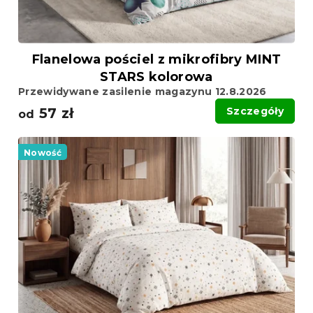
t
ó
ó
w
w
Flanelowa pościel z mikrofibry MINT
STARS kolorowa
Przewidywane zasilenie magazynu 12.8.2026
57 zł
Szczegóły
od
Nowość