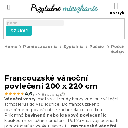
Przejść
KO
do
treści
SZUKAJ
Home
Pomieszczenia
Sypialnia
Pościel
Pościel
świąte
Francouzské vánoční
povlečení 200 x 220 cm
★★★★★
★★★★★
4,6
z 7 718 recenzji
Vánoční vzory
, motivy a trendy barvy vnesou sváteční
atmosféru i do vaší ložnice. Do francouzského
rozměrného povlečení se zachumlá celá rodina.
Příjemné
bavlněné nebo krepové povlečení
je
klasikou
mezi ložním prádlem. Potěší vás svojí pevností,
prodyšností a vysokou savostí.
Francouzské vánoční