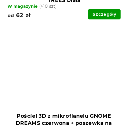
TREES biała
W magazynie
(>10 szt)
62 zł
Szczegóły
od
Pościel 3D z mikroflanelu GNOME
DREAMS czerwona + poszewka na