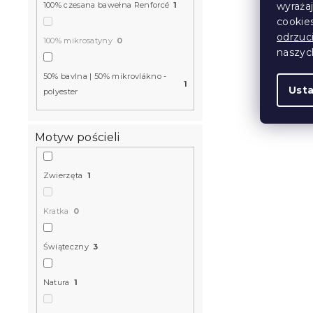
100% czesana bawełna Renforcé
1
wyraża
cookie
odrzuc
100% mikrosatyny
0
naszy
50% bavlna | 50% mikrovlákno -
1
Ust
polyester
Motyw pościeli
Zwierzęta
1
Kratka
0
Świąteczny
3
Natura
1