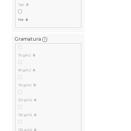
Tak
0
Nie
4
Gramatura
?
70 g/m2
0
Pościel z p
ASTORIA k
90 g/m2
0
W magazynie
51 zł
od
110 g/m2
0
125 g/m2
0
130 g/m2
0
135 g/m2
0