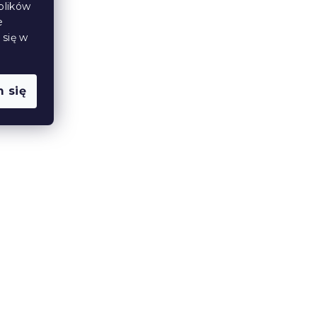
plików
e
 się w
 się