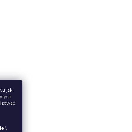
wu jak
bnych
lizować
ie
”,