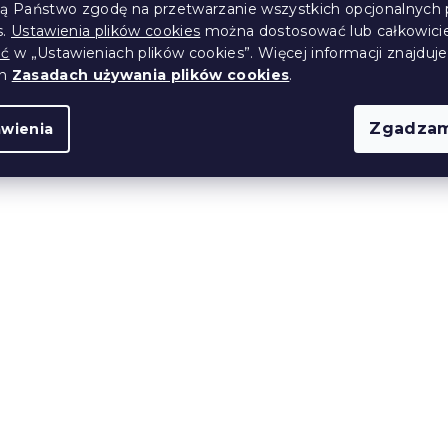
ją Państwo zgodę na przetwarzanie wszystkich opcjonalnych 
s.
Ustawienia plików cookies
można dostosować lub całkowici
ić
w „Ustawieniach plików cookies”. Więcej informacji znajduje
ch
Zasadach używania plików cookies
.
Zgadzam
awienia