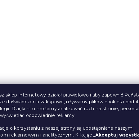
sz sklep internetowy działał prawidłowo i aby zapewnić Państ
sze doświadczenia zakupowe, używamy plików cookies i podo
logii. Dzięki nim możemy analizować ruch na stronie, persona
i wyświetlać odpowiednie reklamy.
acje o korzystaniu z naszej strony są udostępniane naszym
rom reklamowym i analitycznym. Klikając „
Akceptuj wszystk