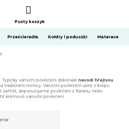
Pusty koszyk
KOSZYK
Prześcieradła
Kołdry i poduszki
Materace
í
Typicky vánoční povlečení dokonale
navodí hřejivou
ě tradičními motivy. Vánoční povlečení ušité z krepu
 zahřát, doporučujeme povlečení z flanelu, nebo
it krémové vánoční povlečení.
znie