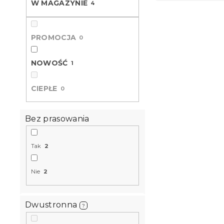
W MAGAZYNIE
t
4
L
o
i
w
Nowość
s
a
PROMOCJA
0
t
n
a
i
NOWOŚĆ
1
p
e
r
p
CIEPŁE
0
o
r
d
o
u
d
Bez prasowania
k
u
t
k
Kreponowa 
ó
t
Tak
2
POLY krem
w
ó
W magazynie
w
Nie
2
61 zł
od
Dwustronna
?