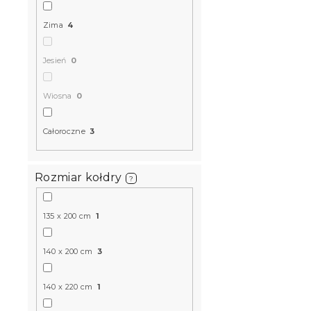
Zima
4
Jesień
0
Wiosna
0
Całoroczne
3
Rozmiar kołdry
?
135 x 200 cm
1
140 x 200 cm
3
140 x 220 cm
1