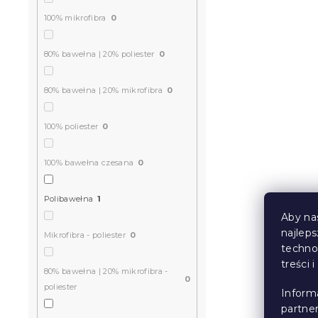
100% mikrofibra
0
80% bawełna | 20% poliester
0
80% bawełna | 20% mikrofibra
0
100% poliester
0
100% bawełna czesana
0
Polibawełna
1
Aby na
najlep
Mikrofibra - poliester
0
techno
treści 
80% bawełna | 20% mikrofibra -
0
poliester
Inform
partne