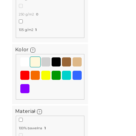
250 g/m2
0
105 g/m2
1
Kolor
?
Materiał
?
100% bawełna
1