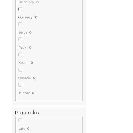
Dziecięcy
0
Gwiazdy
2
Serca
0
Paski
0
Kostki
0
Obrazki
0
Jelenie
0
Pora roku
Lato
0