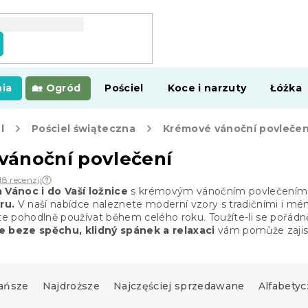
ia
Ogród
Pościel
Koce i narzuty
Łóżka
l
Pościel świąteczna
Krémové vánoční povlečen
vánoční povlečení
18 recenzji
Vánoc i do Vaší ložnice
s krémovým vánočním povlečením. 
ru.
V naší nabídce naleznete moderní vzory s tradičními i mén
 pohodlně používat během celého roku. Toužíte-li se pořádně
 beze spěchu, klidný spánek a relaxaci
vám pomůže zajist
ańsze
Najdroższe
Najczęściej sprzedawane
Alfabetyc