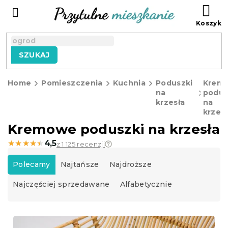
Przejść
KO
do
treści
SZUKAJ
Home
Pomieszczenia
Kuchnia
Poduszki
Krem
na
podus
krzesła
na
krzesł
Kremowe poduszki na krzesła
★★★★★
★★★★★
4,5
z 1 125 recenzji
S
o
Polecamy
Najtańsze
Najdroższe
r
Najczęściej sprzedawane
Alfabetycznie
t
o
w
L
a
i