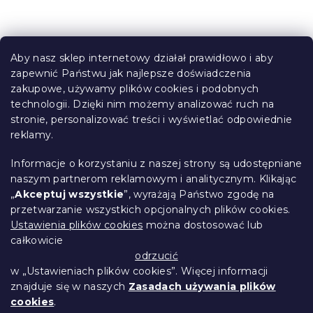
o
n
t
S
r
t
o
Aby nasz sklep internetowy działał prawidłowo i aby
o
l
zapewnić Państwu jak najlepsze doświadczenia
Informacje dla Ciebie
k
p
zakupowe, używamy plików cookies i podobnych
i
k
technologii. Dzięki nim możemy analizować ruch na
Śledzenie zamówienia
l
a
stronie, personalizować treści i wyświetlać odpowiednie
i
Opcje dostawy
reklamy.
s
Metody płatności
t
Reklamacje i zwroty towarów
y
Informacje o korzystaniu z naszej strony są udostępniane
Kontakt
naszym partnerom reklamowym i analitycznym. Klikając
Regulamin
„
Akceptuj wszystkie
”, wyrażają Państwo zgodę na
przetwarzanie wszystkich opcjonalnych plików cookies.
Ochrona danych osobowych
Ustawienia plików cookies
można dostosować lub
Kodeks etyczny
całkowicie
Dla partnerów
odrzucić
w „Ustawieniach plików cookies”. Więcej informacji
znajduje się w naszych
Zasadach używania plików
cookies
.