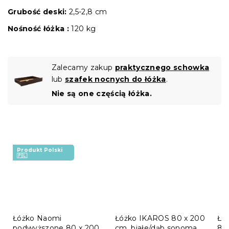
Grubość deski:
2,5-2,8 cm
Nośność łóżka :
120 kg
Zalecamy zakup
praktycznego schowka
lub
szafek nocnych do łóżka
.
Nie są one częścią łóżka.
Produkt Polski
🇵🇱
Łóżko Naomi
Łóżko IKAROS 80 x 200
Łó
podwyższone 80 x 200
cm, białe/dąb sonoma
80 