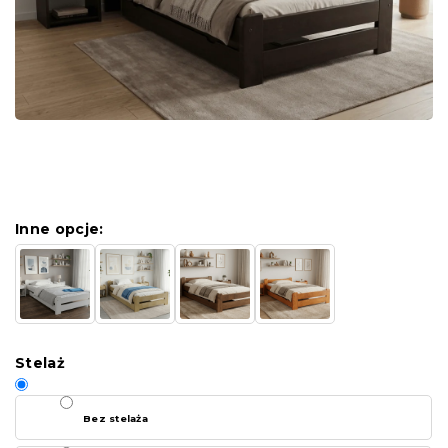
Inne opcje:
Stelaż
Bez stelaża