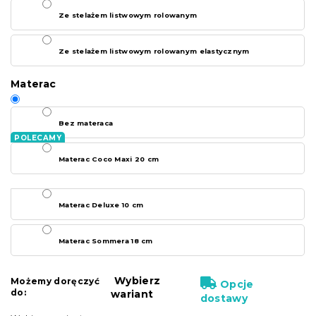
Ze stelażem listwowym rolowanym
Ze stelażem listwowym rolowanym elastycznym
Materac
Bez materaca
Materac Coco Maxi 20 cm
Materac Deluxe 10 cm
Materac Sommera 18 cm
Wybierz
Możemy doręczyć
Opcje
do:
wariant
dostawy