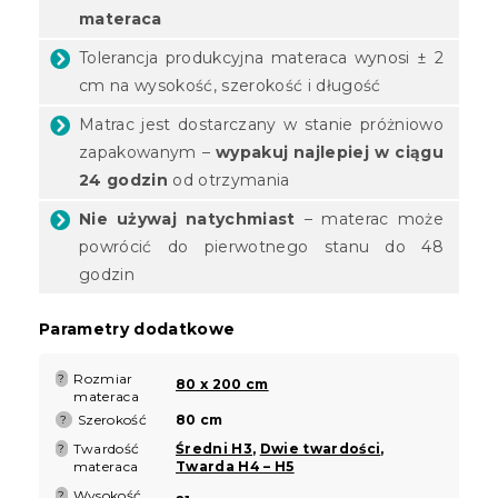
materaca
Tolerancja produkcyjna materaca wynosi ± 2
cm na wysokość, szerokość i długość
Matrac jest dostarczany w stanie próżniowo
zapakowanym –
wypakuj najlepiej w ciągu
24 godzin
od otrzymania
Nie używaj natychmiast
– materac może
powrócić do pierwotnego stanu do 48
godzin
Parametry dodatkowe
Rozmiar
?
80 x 200 cm
materaca
Szerokość
80 cm
?
Twardość
Średni H3
,
Dwie twardości
,
?
materaca
Twarda H4 – H5
Wysokość
?