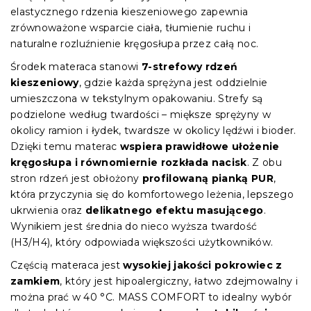
elastycznego rdzenia kieszeniowego zapewnia
zrównoważone wsparcie ciała, tłumienie ruchu i
naturalne rozluźnienie kręgosłupa przez całą noc.
Środek materaca stanowi
7-strefowy rdzeń
kieszeniowy
, gdzie każda sprężyna jest oddzielnie
umieszczona w tekstylnym opakowaniu. Strefy są
podzielone według twardości – miększe sprężyny w
okolicy ramion i łydek, twardsze w okolicy lędźwi i bioder.
Dzięki temu materac
wspiera prawidłowe ułożenie
kręgosłupa i równomiernie rozkłada nacisk
. Z obu
stron rdzeń jest obłożony
profilowaną pianką PUR
,
która przyczynia się do komfortowego leżenia, lepszego
ukrwienia oraz
delikatnego efektu masującego
.
Wynikiem jest średnia do nieco wyższa twardość
(H3/H4), który odpowiada większości użytkowników.
Częścią materaca jest
wysokiej jakości pokrowiec z
zamkiem
, który jest hipoalergiczny, łatwo zdejmowalny i
można prać w 40 °C. MASS COMFORT to idealny wybór