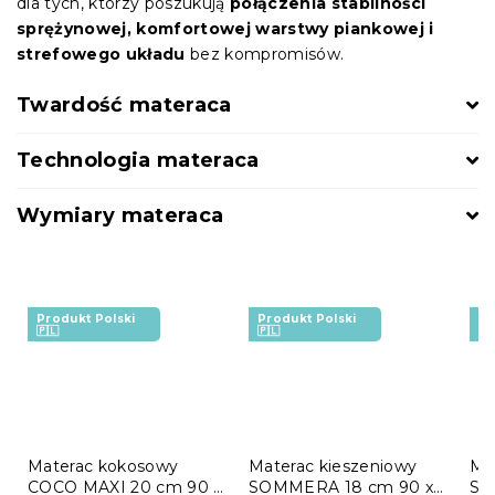
dla tych, którzy poszukują
połączenia stabilności
sprężynowej, komfortowej warstwy piankowej i
strefowego układu
bez kompromisów.
Twardość materaca
Technologia materaca
Wymiary materaca
Produkt Polski
Produkt Polski
Pr
🇵🇱
🇵🇱
🇵
Materac kokosowy
Materac kieszeniowy
Ma
COCO MAXI 20 cm 90 x
SOMMERA 18 cm 90 x
SO