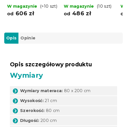
200 cm
200 cm
20
W magazynie
(>10 szt)
W magazynie
(10 szt)
W 
606 zł
486 zł
od
od
o
Opis
Opinie
Opis szczegółowy produktu
Wymiary
Wymiary materaca:
80 x 200 cm
Wysokość:
21 cm
Szerokość:
80 cm
Długość:
200 cm