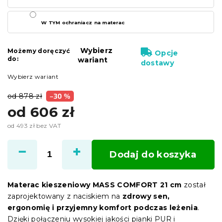
W TYM ochraniacz na materac
Wybierz
Możemy doręczyć
Opcje
do:
wariant
dostawy
Wybierz wariant
od 878 zł
–30 %
od
606 zł
od
493 zł
bez VAT
Cena
jednostkowa:
Dodaj do koszyka
Materac kieszeniowy MASS COMFORT 21 cm
został
zaprojektowany z naciskiem na
zdrowy sen,
ergonomię i przyjemny komfort podczas leżenia
.
Dzięki połączeniu wysokiej jakości pianki PUR i