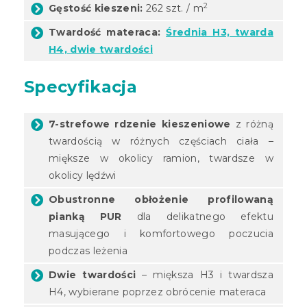
2
Gęstość kieszeni:
262 szt. / m
Twardość materaca:
Średnia H3, twarda
H4, dwie twardości
Specyfikacja
7-strefowe rdzenie kieszeniowe
z różną
twardością w różnych częściach ciała –
miększe w okolicy ramion, twardsze w
okolicy lędźwi
Obustronne obłożenie profilowaną
pianką PUR
dla delikatnego efektu
masującego i komfortowego poczucia
podczas leżenia
Dwie twardości
– miększa H3 i twardsza
H4, wybierane poprzez obrócenie materaca