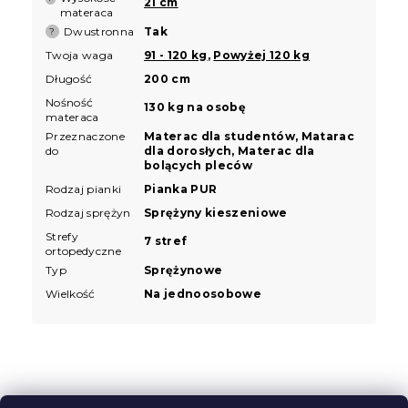
21 cm
materaca
Dwustronna
Tak
?
Twoja waga
91 - 120 kg
,
Powyżej 120 kg
Długość
200 cm
Nośność
130 kg na osobę
materaca
Przeznaczone
Materac dla studentów, Matarac
do
dla dorosłych, Materac dla
bolących pleców
Rodzaj pianki
Pianka PUR
Rodzaj sprężyn
Sprężyny kieszeniowe
Strefy
7 stref
ortopedyczne
Typ
Sprężynowe
Wielkość
Na jednoosobowe
S