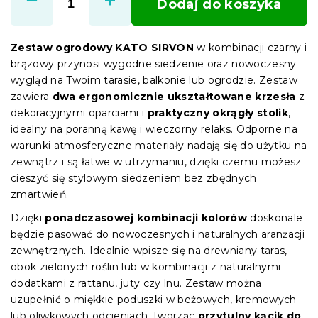
Dodaj do koszyka
Zestaw ogrodowy KATO SIRVON
w kombinacji czarny i
brązowy przynosi wygodne siedzenie oraz nowoczesny
wygląd na Twoim tarasie, balkonie lub ogrodzie. Zestaw
zawiera
dwa ergonomicznie ukształtowane krzesła
z
dekoracyjnymi oparciami i
praktyczny okrągły stolik
,
idealny na poranną kawę i wieczorny relaks. Odporne na
warunki atmosferyczne materiały nadają się do użytku na
zewnątrz i są łatwe w utrzymaniu, dzięki czemu możesz
cieszyć się stylowym siedzeniem bez zbędnych
zmartwień.
Dzięki
ponadczasowej kombinacji kolorów
doskonale
będzie pasować do nowoczesnych i naturalnych aranżacji
zewnętrznych. Idealnie wpisze się na drewniany taras,
obok zielonych roślin lub w kombinacji z naturalnymi
dodatkami z rattanu, juty czy lnu. Zestaw można
uzupełnić o miękkie poduszki w beżowych, kremowych
lub oliwkowych odcieniach, tworząc
przytulny kącik do