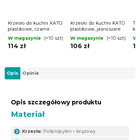
Krzesło do kuchni KATO
Krzesło do kuchni KATO
Tu
plastikowe, czarne
plastikowe, jasnoszare
kr
nie
W magazynie
(>10 szt)
W magazynie
(>10 szt)
W 
114 zł
106 zł
16
Opis
Opinie
Opis szczegółowy produktu
Materiał
Krzesła:
Polipropylen – brązowy