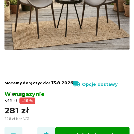
13.8.2026
Możemy doręczyć do:
Opcje dostawy
W magazynie
(>10 szt)
336 zł
–16 %
281 zł
228 zł bez VAT
Cena
jednostkowa: