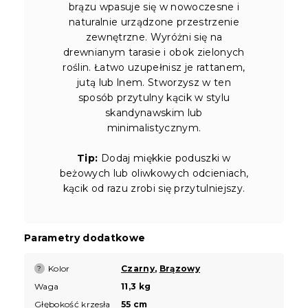
brązu wpasuje się w nowoczesne i
naturalnie urządzone przestrzenie
zewnętrzne. Wyróżni się na
drewnianym tarasie i obok zielonych
roślin. Łatwo uzupełnisz je rattanem,
jutą lub lnem. Stworzysz w ten
sposób przytulny kącik w stylu
skandynawskim lub
minimalistycznym.
Tip:
Dodaj miękkie poduszki w
beżowych lub oliwkowych odcieniach,
kącik od razu zrobi się przytulniejszy.
Parametry dodatkowe
Kolor
Czarny
,
Brązowy
?
Waga
11,3 kg
Głębokość krzesła
55 cm