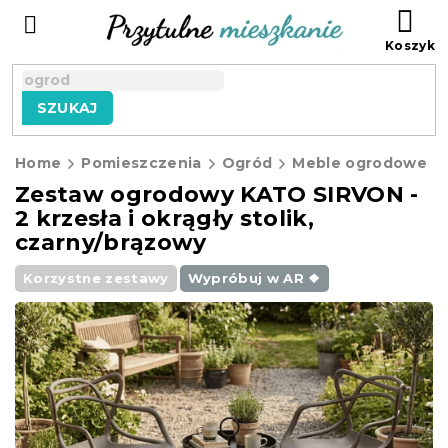
Przejść
KO
do
treści
SZUKAJ
Home
Pomieszczenia
Ogród
Meble ogrodowe
Zestaw ogrodowy KATO SIRVON -
2 krzesła i okrągły stolik,
czarny/brązowy
Korzystne zestawy
Wypróbuj w AR ❖