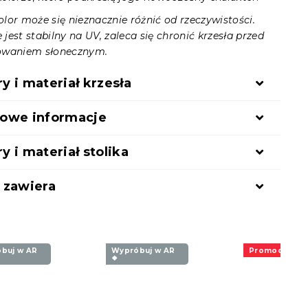
lor może się nieznacznie różnić od rzeczywistości.
e jest stabilny na UV, zaleca się chronić krzesła przed
owaniem słonecznym.
 i materiał krzesła
owe informacje
 i materiał stolika
 zawiera
buj w AR
Wypróbuj w AR
Promocja
❖