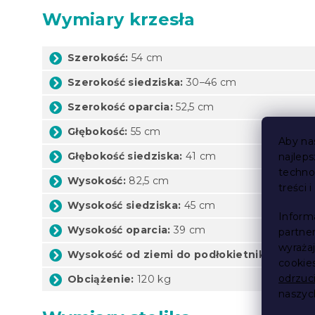
Wymiary krzesła
Szerokość:
54 cm
Szerokość siedziska:
30–46 cm
Szerokość oparcia:
52,5 cm
Głębokość:
55 cm
Aby na
Głębokość siedziska:
41 cm
najlep
techno
Wysokość:
82,5 cm
treści 
Wysokość siedziska:
45 cm
Inform
Wysokość oparcia:
39 cm
partne
wyraża
Wysokość od ziemi do podłokietników:
65 c
cookie
odrzuc
Obciążenie:
120 kg
naszy