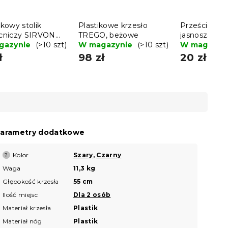
kowy stolik
Plastikowe krzesło
Prześcieradł
niczy SIRVON
TREGO, beżowe
jasnoszare 
owy 50x70 cm,
gazynie
(>10 szt)
W magazynie
(>10 szt)
W magazyn
y
ł
98 zł
20 zł
arametry dodatkowe
Kolor
Szary
,
Czarny
?
Waga
11,3 kg
Głębokość krzesła
55 cm
Ilość miejsc
Dla 2 osób
Materiał krzesła
Plastik
Materiał nóg
Plastik