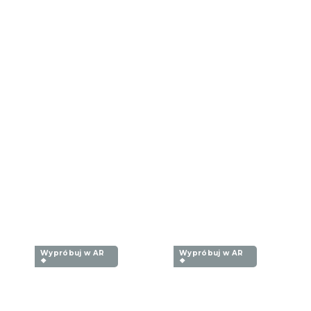
Wypróbuj w AR
Wypróbuj w AR
❖
❖