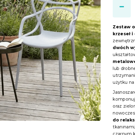
Zestaw o
krzeseł i
zewnętrzn
dwóch wy
ukształt
metalowe
lub drobne
utrzymani
użytku na 
Jasnoszare
komponuje
oraz ziel
nowoczesn
do relaks
tkaninami
czarnym k