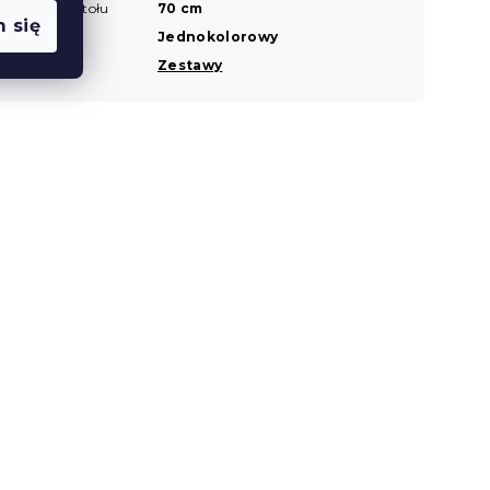
Wysokość stołu
70 cm
 się
Wzór
Jednokolorowy
Zestawy
Zestawy