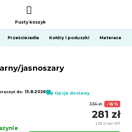
Pusty koszyk
KOSZYK
Prześcieradła
Kołdry i poduszki
Materace
zarny/jasnoszary
13.8.2026
ręczyć do:
Opcje dostawy
336 zł
–16 %
281 zł
228 zł bez VAT
zynie
Cena