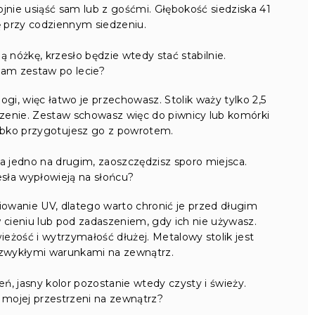
nie usiąść sam lub z gośćmi. Głębokość siedziska 41
przy codziennym siedzeniu.
 nóżkę, krzesło będzie wtedy stać stabilnie.
am zestaw po lecie?
i, więc łatwo je przechowasz. Stolik waży tylko 2,5
zenie. Zestaw schowasz więc do piwnicy lub komórki
ybko przygotujesz go z powrotem.
ka jedno na drugim, zaoszczędzisz sporo miejsca.
esła wypłowieją na słońcu?
niowanie UV, dlatego warto chronić je przed długim
 cieniu lub pod zadaszeniem, gdy ich nie używasz.
eżość i wytrzymałość dłużej. Metalowy stolik jest
e zwykłymi warunkami na zewnątrz.
ń, jasny kolor pozostanie wtedy czysty i świeży.
 mojej przestrzeni na zewnątrz?