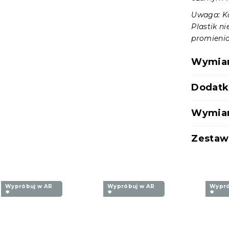
Uwaga: Ko
Plastik ni
promieni
Wymiary
Dodatk
Wymiary
Zestaw
Wypróbuj w AR
Wypróbuj w AR
Wypró
❖
❖
❖