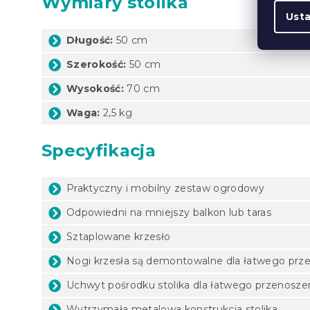
Wymiary stolika
Ust
Długość:
50 cm
Szerokość:
50 cm
Wysokość:
70 cm
Waga:
2,5 kg
Specyfikacja
Praktyczny i mobilny zestaw ogrodowy
Odpowiedni na mniejszy balkon lub taras
Sztaplowane krzesło
Nogi krzesła są demontowalne dla łatwego prz
Uchwyt pośrodku stolika dla łatwego przenosze
Wytrzymała metalowa konstrukcja stolika