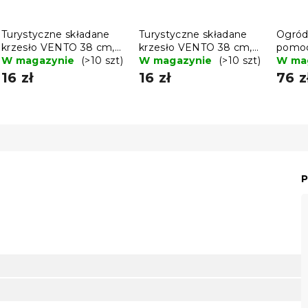
Turystyczne składane
Turystyczne składane
Ogród
krzesło VENTO 38 cm,
krzesło VENTO 38 cm,
pomoc
niebieskie
W magazynie
(>10 szt)
czarne
W magazynie
(>10 szt)
metal
W ma
czarn
16 zł
16 zł
76 z
P