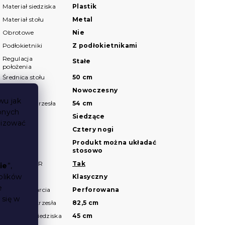
Materiał siedziska
Plastik
Materiał stołu
Metal
Obrotowe
Nie
Podłokietniki
Z podłokietnikami
Regulacja
Stałe
położenia
Średnica stołu
50 cm
Styl
Nowoczesny
wu jak
Szerokośc krzesła
54 cm
bnych
Typ
Siedzące
lizować
Typ nóżek
Cztery nogi
Układanie
Produkt można układać
stosowo
Widok AR
Tak
?
ie
”,
plików
Wygląd
Klasyczny
e
Wygląd oparcia
Perforowana
 się w
Wysokość krzesła
82,5 cm
Wysokość siedziska
45 cm