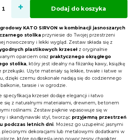
jedno
Dodaj do koszyka
grodowy KATO SIRVON w kombinacji jasnoszarych
 czarnego stolika
przyniesie do Twojej przestrzeni
ej nowoczesny i lekki wygląd. Zestaw składa się z
godnych plastikowych krzeseł
z oryginalnie
owanym oparciem oraz
praktycznego okrągłego
go stolika
, który jest idealny na filiżankę kawy, książkę
 przekąski. Użyte materiały są lekkie, trwałe i łatwe w
u, dzięki czemu doskonale nadają się do codziennego
balkonie, tarasie i w ogrodzie.
 specyfikacja krzeseł dodaje elegancji i łatwo
 się z naturalnymi materiałami, drewnem, betonem
onymi roślinami. Zestaw pięknie wpasowuje się w
y i skandynawski styl, tworząc
przyjemną przestrzeń
u podczas letnich dni
. Możesz go uzupełnić jasnymi
, plecionymi dekoracjami lub metalowymi dodatkami w
olorze, które podkreślą jego nowoczesny charakter.