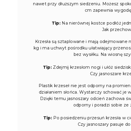
nawet przy dłuższym siedzeniu. Możesz spokoj
cm zapewnia wygodę 
Tip:
Na nierównej kostce podłóż jedną
Jak przechow
Krzesła są sztaplowane i mają odejmowane nog
kg i ma uchwyt pośrodku ułatwiający przenos
bez wysiłku. Na wiosnę sz
Tip:
Zdejmij krzesłom nogi i ułóż siedzis
Czy jasnoszare krz
Plastik krzeseł nie jest odporny na promie
działaniem słońca. Wystarczy schować je w
Dzięki temu jasnoszary odcień zachowa świ
odporny i poradzi sobie z
Tip:
Po posiedzeniu przesuń krzesła w cie
Czy jasnoszary pasuje do