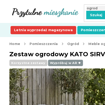
Przejść
do
treści
Szukaj
Letnia wyprzedaż magazynowa
Pomieszczen
Home
Pomieszczenia
Ogród
Meble o
Zestaw ogrodowy KATO SIRVON 
Korzystne zestawy
Wypróbuj w AR ❖