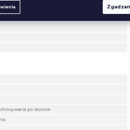
Zgadzam
awienia
echowywania po sezonie
nia