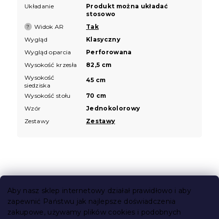
Układanie
Produkt można układać
stosowo
Widok AR
Tak
?
Wygląd
Klasyczny
Wygląd oparcia
Perforowana
Wysokość krzesła
82,5 cm
Wysokość
45 cm
siedziska
Wysokość stołu
70 cm
Wzór
Jednokolorowy
Zestawy
Zestawy
S
t
Aby nasz sklep internetowy działał prawidłowo i aby
o
zapewnić Państwu jak najlepsze doświadczenia
Informacje dla Ciebie
p
zakupowe, używamy plików cookies i podobnych