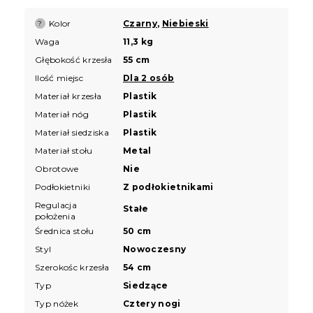
Kolor
Czarny
,
Niebieski
?
Waga
11,3 kg
Głębokość krzesła
55 cm
Ilość miejsc
Dla 2 osób
Materiał krzesła
Plastik
Materiał nóg
Plastik
Materiał siedziska
Plastik
Materiał stołu
Metal
Obrotowe
Nie
Podłokietniki
Z podłokietnikami
Regulacja
Stałe
położenia
Średnica stołu
50 cm
Styl
Nowoczesny
Szerokośc krzesła
54 cm
Typ
Siedzące
Typ nóżek
Cztery nogi