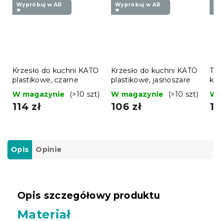
Wypróbuj w AR
Wypróbuj w AR
Wy
❖
❖
❖
Krzesło do kuchni KATO
Krzesło do kuchni KATO
Tu
plastikowe, czarne
plastikowe, jasnoszare
kr
nie
W magazynie
(>10 szt)
W magazynie
(>10 szt)
W 
114 zł
106 zł
16
Opis
Opinie
Opis szczegółowy produktu
Materiał