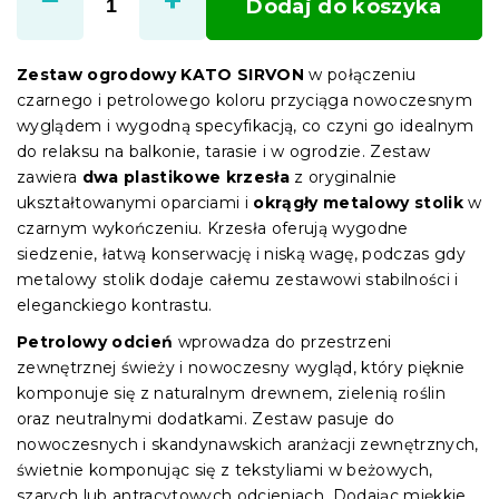
Dodaj do koszyka
Zestaw ogrodowy KATO SIRVON
w połączeniu
czarnego i petrolowego koloru przyciąga nowoczesnym
wyglądem i wygodną specyfikacją, co czyni go idealnym
do relaksu na balkonie, tarasie i w ogrodzie. Zestaw
zawiera
dwa plastikowe krzesła
z oryginalnie
ukształtowanymi oparciami i
okrągły metalowy stolik
w
czarnym wykończeniu. Krzesła oferują wygodne
siedzenie, łatwą konserwację i niską wagę, podczas gdy
metalowy stolik dodaje całemu zestawowi stabilności i
eleganckiego kontrastu.
Petrolowy odcień
wprowadza do przestrzeni
zewnętrznej świeży i nowoczesny wygląd, który pięknie
komponuje się z naturalnym drewnem, zielenią roślin
oraz neutralnymi dodatkami. Zestaw pasuje do
nowoczesnych i skandynawskich aranżacji zewnętrznych,
świetnie komponując się z tekstyliami w beżowych,
szarych lub antracytowych odcieniach. Dodając miękkie