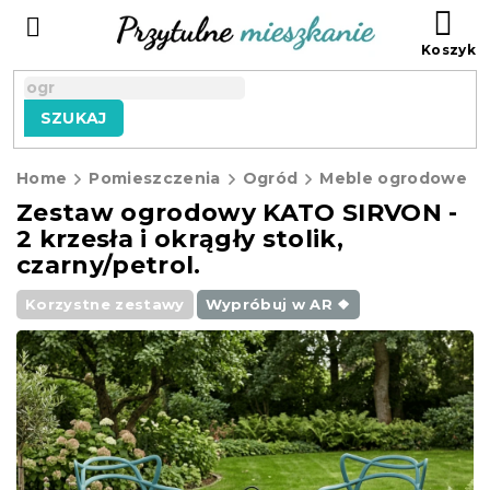
Przejść
KO
do
treści
SZUKAJ
Home
Pomieszczenia
Ogród
Meble ogrodowe
Zestaw ogrodowy KATO SIRVON -
2 krzesła i okrągły stolik,
czarny/petrol.
Korzystne zestawy
Wypróbuj w AR ❖