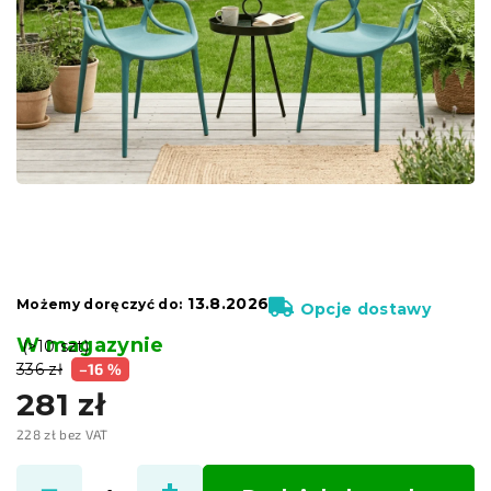
13.8.2026
Możemy doręczyć do:
Opcje dostawy
W magazynie
(>10 szt)
336 zł
–16 %
281 zł
228 zł bez VAT
Cena
jednostkowa: