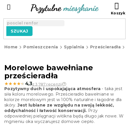
Przejść
KO
do
treści
SZUKAJ
Home
Pomieszczenia
Sypialnia
Prześcieradła
P
Morelowe bawełniane
prześcieradła
★★★★★
★★★★★
4,3
z 3 787 recenzji
Pozytywny duch i uspokajająca atmosfera
- taka jest
siła koloru morelowego. Prześcieradło bawełniane w
kolorze morelowym jest w 100% naturalne i łagodne dla
skóry.
Jest lubiane ze względu na swoją lekkość,
oddychalność i łatwość konserwacji.
Przy
odpowiedniej pielęgnacji włókna będą długo jak nowe. W
mgnieniu oka wyczarujesz domowe ciepło.