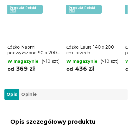
Produkt Polski
Produkt Polski
Pr
🇵🇱
🇵🇱
🇵
Łóżko Naomi
Łóżko Laura 140 x 200
Łó
podwyższone 90 x 200
cm, orzech
po
cm, orzech
cm
W magazynie
(>10 szt)
W magazynie
(>10 szt)
W 
369 zł
436 zł
od
od
o
Opis
Opinie
Opis szczegółowy produktu