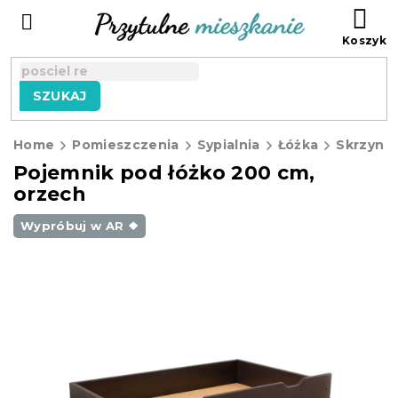
Przejść
KO
do
treści
SZUKAJ
Home
Pomieszczenia
Sypialnia
Łóżka
Skrzynie
Pojemnik pod łóżko 200 cm,
orzech
Wypróbuj w AR ❖