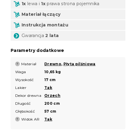
1x
lewa i
1x
prawa strona pojemnika
Materiał łączący
Instrukcja montażu
Gwarancja
2 lata
Parametry dodatkowe
Materiał
Drewno
,
Płyta pilśniowa
?
Waga
10,65 kg
Wysokość
17 cm
Lakier
Tak
Dekor drewna
Orzech
Długość
200 cm
Głębokość
57 cm
Widok AR
Tak
?