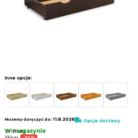
Inne opcje:
11.8.2026
Możemy doręczyć do:
Opcje dostawy
W magazynie
(>10 szt)
732 zł
–52 %