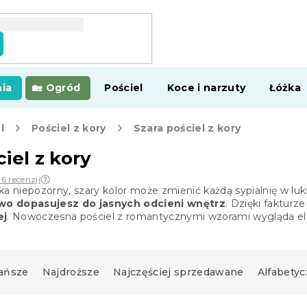
ia
Ogród
Pościel
Koce i narzuty
Łóżka
l
Pościel z kory
Szara pościel z kory
iel z kory
36 recenzji
ka niepozorny, szary kolor może zmienić każdą sypialnię w 
atwo dopasujesz do jasnych odcieni wnętrz
. Dzięki fakturz
ej
. Nowoczesna pościel z romantycznymi wzorami wygląda el
ańsze
Najdroższe
Najczęściej sprzedawane
Alfabetyc