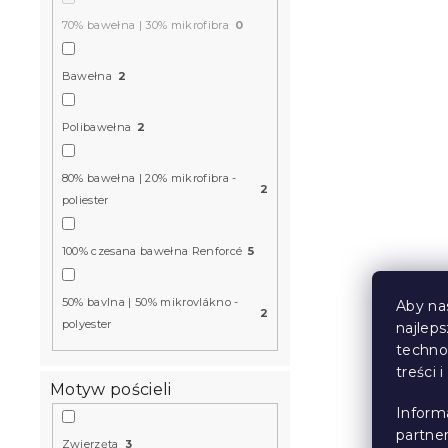
70% bawełna | 30% mikrofibra
0
Pościel z k
Bawełna
2
Renforcé J
W magazynie
Polibawełna
2
39 zł
80% bawełna | 20% mikrofibra -
2
poliester
Wyprzedaż
100% czesana bawełna Renforcé
5
50% bavlna | 50% mikrovlákno -
Aby na
2
polyester
najlep
techno
treści 
Motyw pościeli
Inform
partne
Pościel z k
Zwierzęta
3