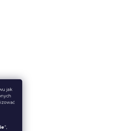
rdowa
Pościel z kory Lux szara
guzik
W magazynie
(>10 szt)
116 zł
wu jak
bnych
lizować
ie
”,
E
Pościel z kory TABULA