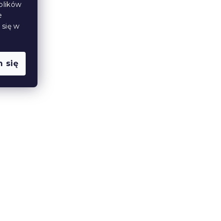
plików
ciemnoszara + poszewka na
e
poduszkę 40x50 cm
 się w
W magazynie
(1 szt)
76 zł
 się
y
Pościel z kory z bawełny
szara
Renforcé ORANGE KUBE
kolorowa