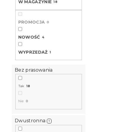
W MAGAZYNIE
18
L
o
i
w
Nowość
s
a
PROMOCJA
t
0
n
a
i
p
e
NOWOŚĆ
4
r
p
o
r
WYPRZEDAŻ
1
d
o
u
d
k
u
Bez prasowania
t
k
Krepa pośc
ó
t
szara, zame
Tak
18
w
ó
w
W magazynie
Nie
0
61 zł
od
Dwustronna
?
Nowość