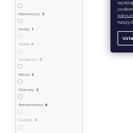
wyraża
zakładka
cookie
Abstrakcyjny
3
odrzuc
W magazynie
naszy
Kwiaty
1
130 zł
Ust
Kratka
0
Świąteczny
0
Natura
2
Dziecięcy
2
Jednokolorowy
8
Pościel z k
Gwiazdy
0
różowa + p
poduszkę 4