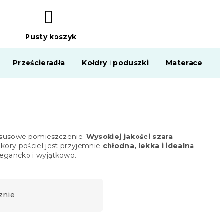
Pusty koszyk
KOSZYK
Prześcieradła
Kołdry i poduszki
Materace
luksusowe pomieszczenie.
Wysokiej jakości szara
e kory pościel jest przyjemnie
chłodna, lekka i idealna
egancko i wyjątkowo.
znie