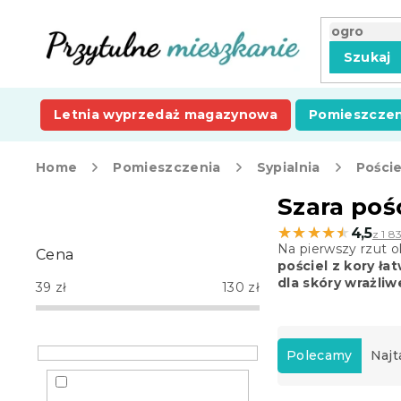
Przejść
do
treści
Szukaj
Letnia wyprzedaż magazynowa
Pomieszczen
Home
Pomieszczenia
Sypialnia
Poście
P
Szara pośc
a
★★★★★
★★★★★
4,5
z 1 8
s
Na pierwszy rzut o
Cena
e
pościel z kory ł
k
dla skóry wrażliw
39
zł
130
zł
b
o
S
c
o
Polecamy
Najt
z
r
n
t
y