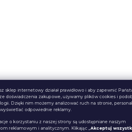
ory do łóżeczka
Pościel z kory LINIE bo
UNGARI kremowa
(>10 szt)
W magazynie
(>10 szt)
72 zł
sz sklep internetowy działał prawidłowo i aby zapewnić Państ
sze doświadczenia zakupowe, używamy plików cookies i podo
logii. Dzięki nim możemy analizować ruch na stronie, persona
i wyświetlać odpowiednie reklamy.
acje o korzystaniu z naszej strony są udostępniane naszym
rom reklamowym i analitycznym. Klikając „
Akceptuj wszystk
ory LUX szara
Pościel z kory ROMANC