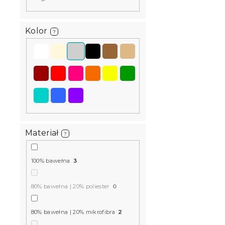
Kolor
?
Pościel z k
W magazynie
71 zł
od
Materiał
?
100% bawełna
3
80% bawełna | 20% poliester
0
80% bawełna | 20% mikrofibra
2