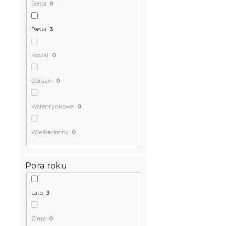
Serca
0
W magazynie
76 zł
Paski
3
Kostki
0
Obrazki
0
Walentynkowe
0
Wielkanocny
0
Pora roku
Lato
3
Zima
0