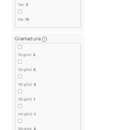
Tak
3
Nie
13
Gramatura
?
110 g/m2
2
Kreponowa 
POLY szaro
120 g/m2
5
W magazynie
130 g/m2
3
61 zł
od
135 g/m2
1
145 g/m2
1
105 g/m2
2