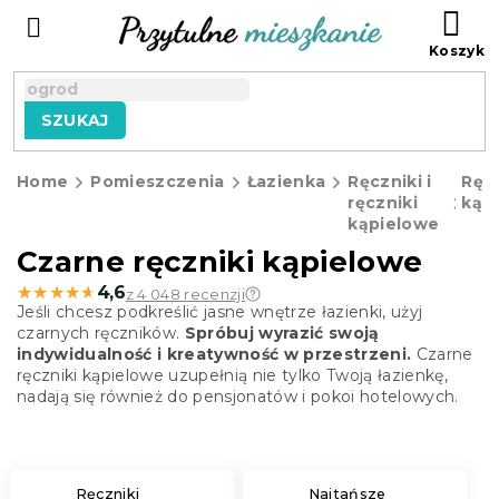
Przejść
KO
do
treści
SZUKAJ
Home
Pomieszczenia
Łazienka
Ręczniki i
Ręcz
ręczniki
kąp
kąpielowe
Czarne ręczniki kąpielowe
★★★★★
★★★★★
4,6
z 4 048 recenzji
Jeśli chcesz podkreślić jasne wnętrze łazienki, użyj
czarnych ręczników.
Spróbuj wyrazić swoją
indywidualność i kreatywność w przestrzeni.
Czarne
ręczniki kąpielowe uzupełnią nie tylko Twoją łazienkę,
nadają się również do pensjonatów i pokoi hotelowych.
Ręczniki
Najtańsze