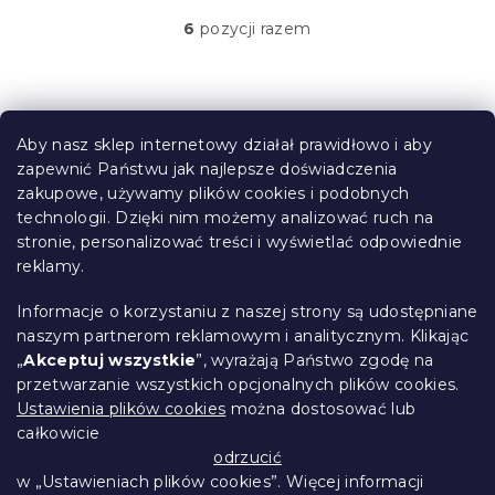
6
pozycji razem
K
o
n
t
S
r
t
o
Aby nasz sklep internetowy działał prawidłowo i aby
o
l
zapewnić Państwu jak najlepsze doświadczenia
Informacje dla Ciebie
k
p
zakupowe, używamy plików cookies i podobnych
i
k
technologii. Dzięki nim możemy analizować ruch na
Śledzenie zamówienia
l
a
stronie, personalizować treści i wyświetlać odpowiednie
i
Opcje dostawy
s
reklamy.
Metody płatności
t
Reklamacje i zwroty towarów
y
Informacje o korzystaniu z naszej strony są udostępniane
Kontakt
naszym partnerom reklamowym i analitycznym. Klikając
Regulamin
„
Akceptuj wszystkie
”, wyrażają Państwo zgodę na
przetwarzanie wszystkich opcjonalnych plików cookies.
Ochrona danych osobowych
Ustawienia plików cookies
można dostosować lub
Kodeks etyczny
całkowicie
Dla partnerów
odrzucić
w „Ustawieniach plików cookies”. Więcej informacji