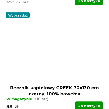
Do Koszyka
Cena
725 zł / 25 szt.
jednostkowa:
Wyprzedaż
Ręcznik kąpielowy GREEK 70x130 cm
czarny, 100% bawełna
W magazynie
(>10 szt)
38 zł
Do Koszyka