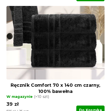
Ręcznik Comfort 70 x 140 cm czarny,
100% bawełna
W magazynie
(>10 szt)
39 zł
Do Koszyka
Cena
975 zł / 25 szt.