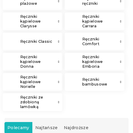
plażowe
ręczniki
Ręczniki
Ręczniki
kąpielowe
kąpielowe
Clarysse
Carrara
Elegance
Ręczniki
Ręczniki Classic
Comfort
Ręczniki
Ręczniki
kąpielowe
kąpielowe
Donna
Emboria
Ręczniki
Ręczniki
kąpielowe
bambusowe
Norielle
Ręczniki ze
zdobioną
lamówką
S
o
Polecamy
Najtańsze
Najdroższe