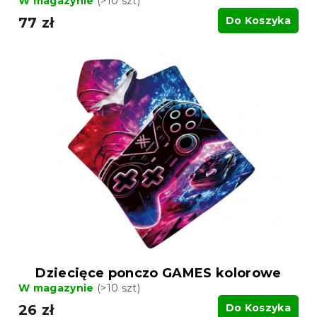
W magazynie
(>10 szt)
77 zł
Do Koszyka
Dziecięce ponczo GAMES kolorowe
W magazynie
(>10 szt)
26 zł
Do Koszyka