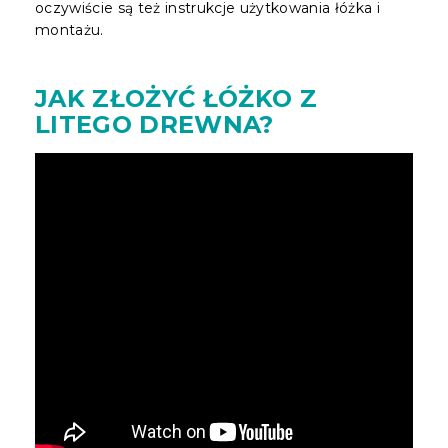
oczywiście są też instrukcje użytkowania łóżka i
montażu.
JAK ZŁOŻYĆ ŁÓŻKO Z
LITEGO DREWNA?