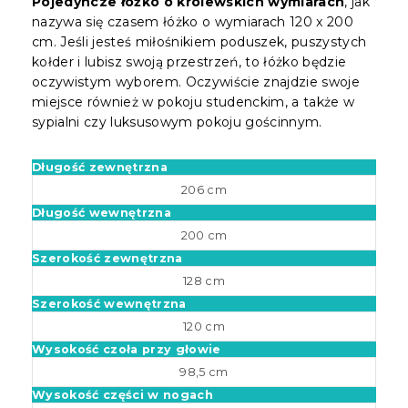
Pojedyncze łóżko o królewskich wymiarach
, jak
nazywa się czasem łóżko o wymiarach 120 x 200
cm. Jeśli jesteś miłośnikiem poduszek, puszystych
kołder i lubisz swoją przestrzeń, to łóżko będzie
oczywistym wyborem. Oczywiście znajdzie swoje
miejsce również w pokoju studenckim, a także w
sypialni czy luksusowym pokoju gościnnym.
Długość zewnętrzna
206 cm
Długość wewnętrzna
200 cm
Szerokość zewnętrzna
128 cm
Szerokość wewnętrzna
120 cm
Wysokość czoła przy głowie
98,5 cm
Wysokość części w nogach