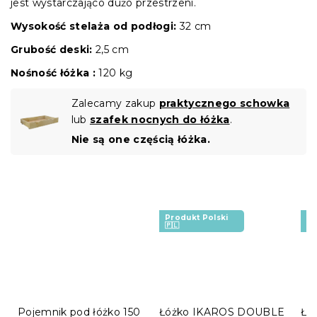
jest wystarczająco dużo przestrzeni.
Wysokość stelaża od podłogi:
32 cm
Grubość deski:
2,5 cm
Nośność łóżka :
120 kg
Zalecamy zakup
praktycznego schowka
lub
szafek nocnych do łóżka
.
Nie są one częścią łóżka.
Produkt Polski
Pr
🇵🇱
🇵
Pojemnik pod łóżko 150
Łóżko IKAROS DOUBLE
Łó