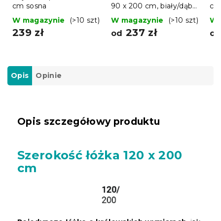
cm sosna
90 x 200 cm, biały/dąb
cm
sonoma
W magazynie
(>10 szt)
W magazynie
(>10 szt)
W 
239 zł
237 zł
od
o
Opis
Opinie
Opis szczegółowy produktu
Szerokość łóżka 120 x 200
cm