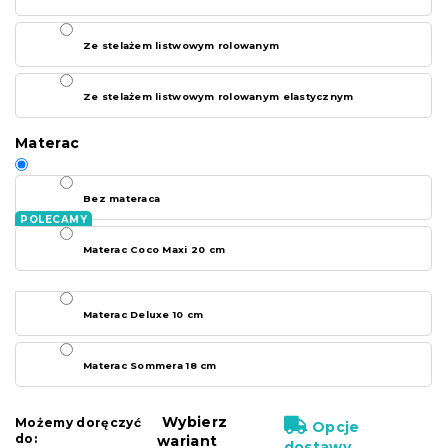
Ze stelażem listwowym rolowanym
Ze stelażem listwowym rolowanym elastycznym
Materac
Bez materaca
Materac Coco Maxi 20 cm
Materac Deluxe 10 cm
Materac Sommera 18 cm
Wybierz
Możemy doręczyć
Opcje
do:
wariant
dostawy