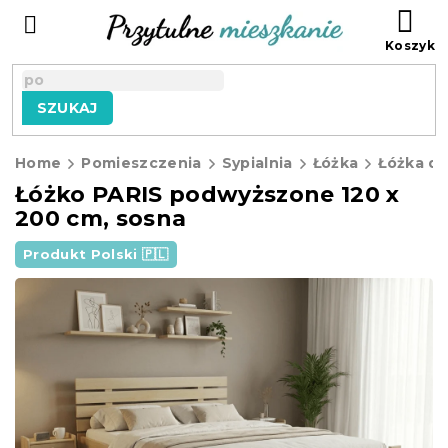
Przejść
KO
do
treści
SZUKAJ
Home
Pomieszczenia
Sypialnia
Łóżka
Łóżka d
Łóżko PARIS podwyższone 120 x
200 cm, sosna
Produkt Polski 🇵🇱