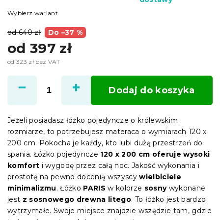
Wybierz wariant
od 640 zł
Do –37 %
od
397 zł
od
323 zł
bez VAT
Cena
jednostkowa:
Dodaj do koszyka
Jeżeli posiadasz łóżko pojedyncze o królewskim
rozmiarze, to potrzebujesz materaca o wymiarach 120 x
200 cm. Pokocha je każdy, kto lubi dużą przestrzeń do
spania. Łóżko pojedyncze
120 x 200 cm oferuje wysoki
komfort
i wygodę przez całą noc. Jakość wykonania i
prostotę na pewno docenią wszyscy
wielbiciele
minimalizmu
. Łóżko
PARIS
w kolorze
sosny
wykonane
jest
z sosnowego drewna litego
. To łóżko jest bardzo
wytrzymałe. Swoje miejsce znajdzie wszędzie tam, gdzie