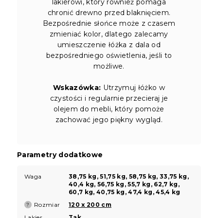
lakierowi, który również pomaga
chronić drewno przed blaknięciem.
Bezpośrednie słońce może z czasem
zmieniać kolor, dlatego zalecamy
umieszczenie łóżka z dala od
bezpośredniego oświetlenia, jeśli to
możliwe.
Wskazówka:
Utrzymuj łóżko w
czystości i regularnie przecieraj je
olejem do mebli, który pomoże
zachować jego piękny wygląd.
Parametry dodatkowe
Waga
38,75 kg, 51,75 kg, 58,75 kg, 33,75 kg,
40,4 kg, 56,75 kg, 55,7 kg, 62,7 kg,
60,7 kg, 40,75 kg, 47,4 kg, 45,4 kg
Rozmiar
120 x 200 cm
?
Lakier
Tak