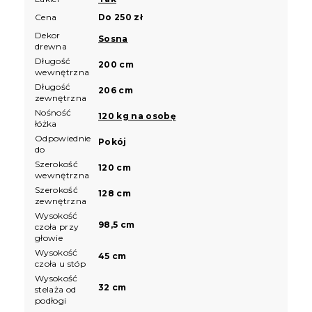
Cena
Do 250 zł
Dekor
Sosna
drewna
Długość
200 cm
wewnętrzna
Długość
206 cm
zewnętrzna
Nośność
120 kg na osobę
łóżka
Odpowiednie
Pokój
do
Szerokość
120 cm
wewnętrzna
Szerokość
128 cm
zewnętrzna
Wysokość
98,5 cm
czoła przy
głowie
Wysokość
45 cm
czoła u stóp
Wysokość
32 cm
stelaża od
podłogi