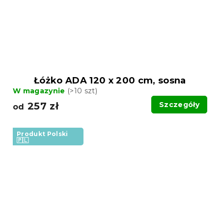
Łóżko ADA 120 x 200 cm, sosna
W magazynie
(>10 szt)
257 zł
Szczegóły
od
Produkt Polski
🇵🇱