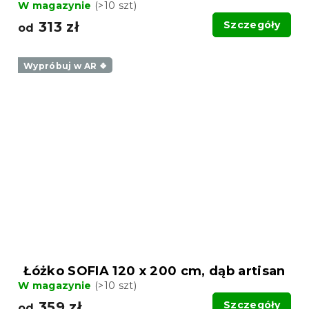
W magazynie
(>10 szt)
313 zł
Szczegóły
od
Wypróbuj w AR ❖
Łóżko SOFIA 120 x 200 cm, dąb artisan
W magazynie
(>10 szt)
359 zł
Szczegóły
od