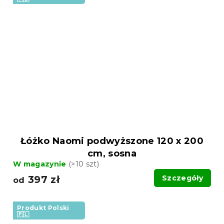
Łóżko Naomi podwyższone 120 x 200
cm, sosna
W magazynie
(>10 szt)
397 zł
Szczegóły
od
Produkt Polski
🇵🇱