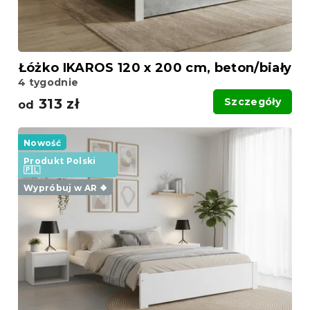
Łóżko IKAROS 120 x 200 cm, beton/biały
4 tygodnie
313 zł
Szczegóły
od
Nowość
Produkt Polski
🇵🇱
Wypróbuj w AR ❖