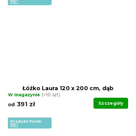
🇵🇱
Łóżko Laura 120 x 200 cm, dąb
W magazynie
(>10 szt)
391 zł
Szczegóły
od
Produkt Polski
🇵🇱