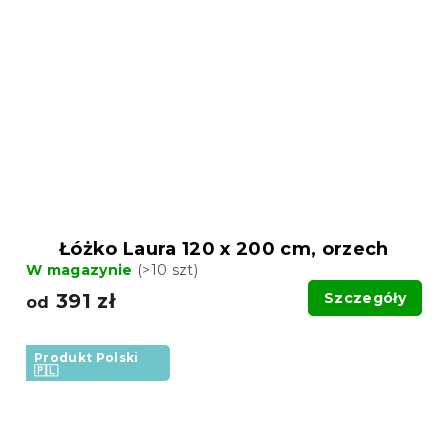
Łóżko Laura 120 x 200 cm, orzech
W magazynie
(>10 szt)
391 zł
Szczegóły
od
Produkt Polski
🇵🇱