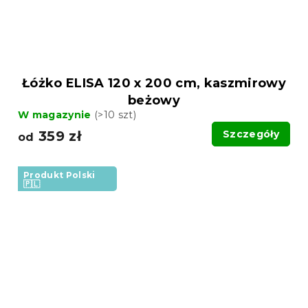
Łóżko ELISA 120 x 200 cm, kaszmirowy
beżowy
W magazynie
(>10 szt)
359 zł
Szczegóły
od
Produkt Polski
🇵🇱