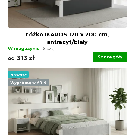
k
k
t
t
ó
ó
w
w
Łóżko IKAROS 120 x 200 cm,
antracyt/biały
W magazynie
(6 szt)
313 zł
Szczegóły
od
Nowość
Wypróbuj w AR ❖