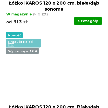
Łóżko IKAROS 120 x 200 cm, białe/dąb
sonoma
W magazynie
(>10 szt)
313 zł
Szczegóły
od
Nowość
Produkt Polski
🇵🇱
Wypróbuj w AR ❖
Łóżko IKAROS 120 x 200 cm, Biały/dąb