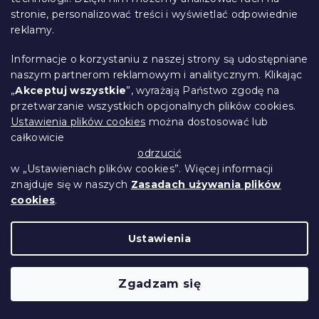
stronie, personalizować treści i wyświetlać odpowiednie
reklamy.
Łóżko IKAROS DOUBLE 120 x 200 cm,
antracyt/biały
Informacje o korzystaniu z naszej strony są udostępniane
W magazynie
(>10 szt)
naszym partnerom reklamowym i analitycznym. Klikając
313 zł
Szczegóły
od
„
Akceptuj wszystkie
”, wyrażają Państwo zgodę na
przetwarzanie wszystkich opcjonalnych plików cookies.
Ustawienia plików cookies
można dostosować lub
Produkt Polski
🇵🇱
całkowicie
odrzucić
w „Ustawieniach plików cookies”. Więcej informacji
znajduje się w naszych
Zasadach używania plików
cookies
.
Ustawienia
Zgadzam się