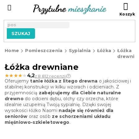
Przejść
KO
do
treści
SZUKAJ
Home
Pomieszczenia
Sypialnia
Łóżka
Łóżka
drewnia
Łóżka drewniane
★★★★★
★★★★★
4,2
z 8 812 recenzji
Oferujemy
tanie łóżka z litego drewna
o jakościowej i
stabilnej konstrukcji w kilku wzorach i odcieniach. Z
przyjemnością
zabejcujemy dla Ciebie naturalne
drewno
do odcieni dębu, olchy czy orzecha, które
idealnie uzupełnią Twoją sypialnię. Dzięki swojej
wysokości łóżko Naomi
nadaje się również dla
seniorów
oraz osób
ze schorzeniami układu
mięśniowo-szkieletowego
.