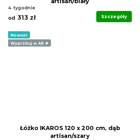
artisan/biały
4 tygodnie
313 zł
Szczegóły
od
Nowość
Wypróbuj w AR ❖
Łóżko IKAROS 120 x 200 cm, dąb
artisan/szary