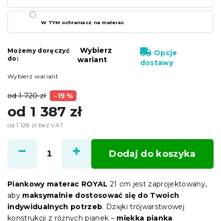
W TYM ochraniacz na materac
Wybierz
Możemy doręczyć
Opcje
do:
wariant
dostawy
Wybierz wariant
od 1 720 zł
–19 %
od
1 387 zł
od
1 128 zł
bez VAT
Cena
jednostkowa:
Dodaj do koszyka
Piankowy materac ROYAL
21 cm jest zaprojektowany,
aby
maksymalnie dostosować się do Twoich
indywidualnych potrzeb
. Dzięki trójwarstwowej
konstrukcji z różnych pianek –
miękka pianka