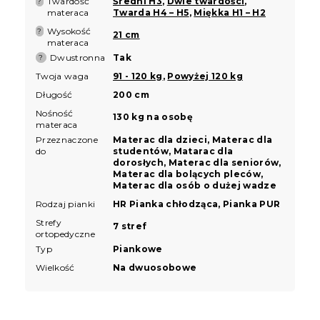
Twardość
Średni H3
,
Dwie twardości
,
?
materaca
Twarda H4 – H5
,
Miękka H1 – H2
Wysokość
?
21 cm
materaca
Dwustronna
Tak
?
Twoja waga
91 - 120 kg
,
Powyżej 120 kg
Długość
200 cm
Nośność
130 kg na osobę
materaca
Przeznaczone
Materac dla dzieci, Materac dla
do
studentów, Matarac dla
dorosłych, Materac dla seniorów,
Materac dla bolących pleców,
Materac dla osób o dużej wadze
Rodzaj pianki
HR Pianka chłodząca, Pianka PUR
Strefy
7 stref
ortopedyczne
Typ
Piankowe
Wielkość
Na dwuosobowe