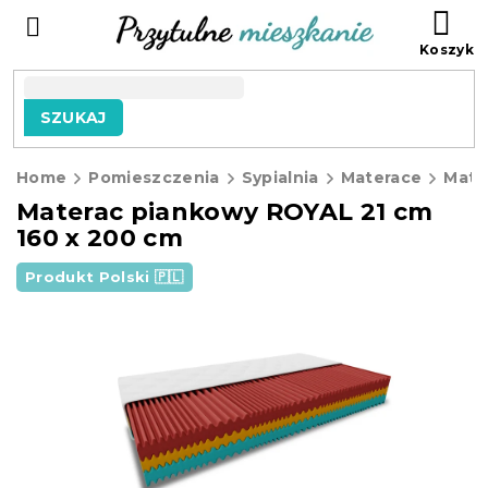
Przejść
KO
do
treści
SZUKAJ
Home
Pomieszczenia
Sypialnia
Materace
Materac piankowy ROYAL 21 cm
160 x 200 cm
Produkt Polski 🇵🇱