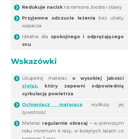
Redukuje nacisk
na ramiona, biodra i stawy
Przyjemne odczucie leżenia
bez utraty
wsparcia
Idealna dla
spokojnego i odprężającego
snu
Wskazówki
Uzupełnij materac
o wysokiej jakości
stelaż
, który zapewni odpowiednią
cyrkulację powietrza
Ochraniacz materaca
wydłuży jej
żywotność
Materac
regularnie obracaj
– w pierwszym
roku minimum 4 razy, w kolejnych latach co
najmniej 2 razy