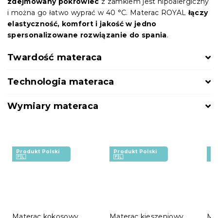
zdejmowany pokrowiec
z zamkiem jest hipoalergiczny
i można go łatwo wyprać w 40 °C. Materac ROYAL
łączy
elastyczność, komfort i jakość w jedno
spersonalizowane rozwiązanie do spania
.
Twardość materaca
Technologia materaca
Wymiary materaca
Produkt Polski
Produkt Polski
Pr
🇵🇱
🇵🇱
🇵
Materac kokosowy
Materac kieszeniowy
Ma