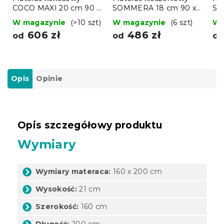
COCO MAXI 20 cm 90 x
SOMMERA 18 cm 90 x
SO
200 cm
200 cm
20
W magazynie
(>10 szt)
W magazynie
(6 szt)
W 
606 zł
486 zł
od
od
o
Opis
Opinie
Opis szczegółowy produktu
Wymiary
Wymiary materaca:
160 x 200 cm
Wysokość:
21 cm
Szerokość:
160 cm
Długość:
200 cm