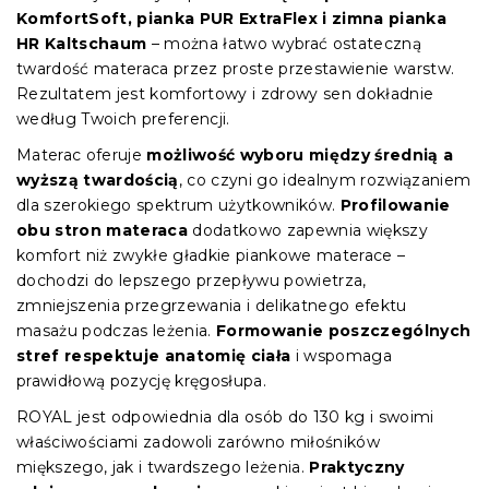
KomfortSoft, pianka PUR ExtraFlex i zimna pianka
HR Kaltschaum
– można łatwo wybrać ostateczną
twardość materaca przez proste przestawienie warstw.
Rezultatem jest komfortowy i zdrowy sen dokładnie
według Twoich preferencji.
Materac oferuje
możliwość wyboru między średnią a
wyższą twardością
, co czyni go idealnym rozwiązaniem
dla szerokiego spektrum użytkowników.
Profilowanie
obu stron materaca
dodatkowo zapewnia większy
komfort niż zwykłe gładkie piankowe materace –
dochodzi do lepszego przepływu powietrza,
zmniejszenia przegrzewania i delikatnego efektu
masażu podczas leżenia.
Formowanie poszczególnych
stref respektuje anatomię ciała
i wspomaga
prawidłową pozycję kręgosłupa.
ROYAL jest odpowiednia dla osób do 130 kg i swoimi
właściwościami zadowoli zarówno miłośników
miększego, jak i twardszego leżenia.
Praktyczny