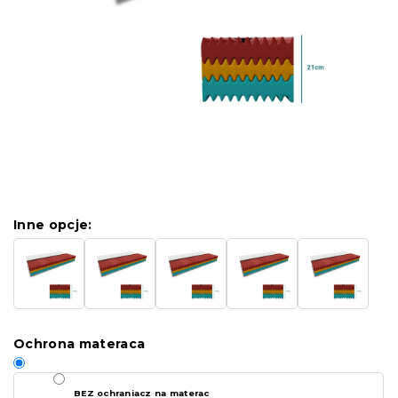
Inne opcje:
Ochrona materaca
BEZ ochraniacz na materac