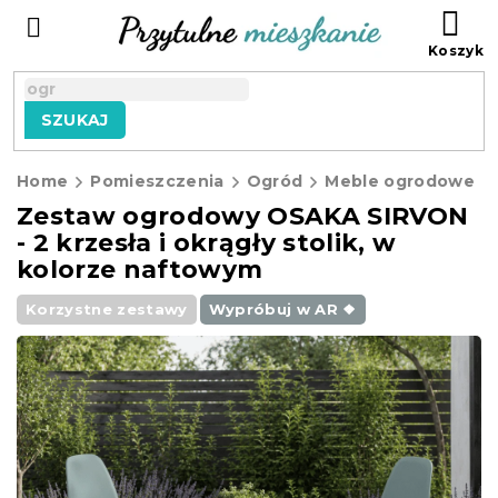
Przejść
KO
do
treści
SZUKAJ
Home
Pomieszczenia
Ogród
Meble ogrodowe
Zestaw ogrodowy OSAKA SIRVON
- 2 krzesła i okrągły stolik, w
kolorze naftowym
Korzystne zestawy
Wypróbuj w AR ❖