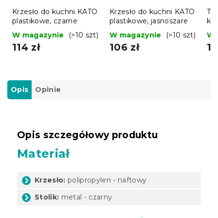
Krzesło do kuchni KATO
Krzesło do kuchni KATO
Tu
plastikowe, czarne
plastikowe, jasnoszare
kr
nie
W magazynie
(>10 szt)
W magazynie
(>10 szt)
W 
114 zł
106 zł
16
Opis
Opinie
Opis szczegółowy produktu
Materiał
Krzesło:
polipropylen - naftowy
Stolik:
metal - czarny