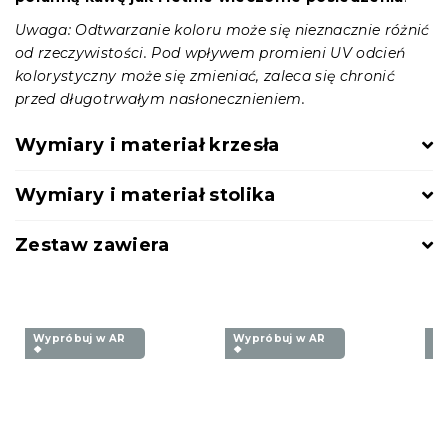
Uwaga: Odtwarzanie koloru może się nieznacznie różnić
od rzeczywistości. Pod wpływem promieni UV odcień
kolorystyczny może się zmieniać, zaleca się chronić
przed długotrwałym nasłonecznieniem.
Wymiary i materiał krzesła
Wymiary i materiał stolika
Zestaw zawiera
Wypróbuj w AR
Wypróbuj w AR
Wy
❖
❖
❖