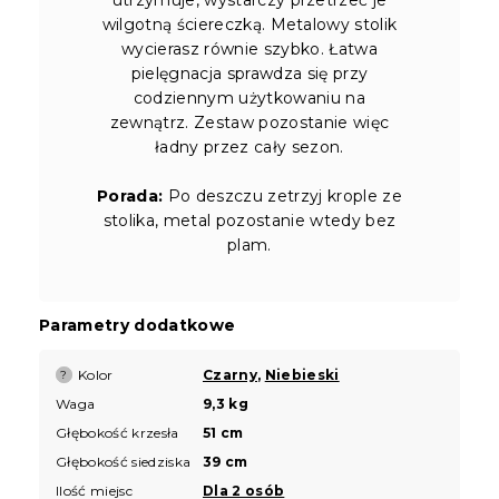
wilgotną ściereczką. Metalowy stolik
wycierasz równie szybko. Łatwa
pielęgnacja sprawdza się przy
codziennym użytkowaniu na
zewnątrz. Zestaw pozostanie więc
ładny przez cały sezon.
Porada:
Po deszczu zetrzyj krople ze
stolika, metal pozostanie wtedy bez
plam.
Parametry dodatkowe
Kolor
Czarny
,
Niebieski
?
Waga
9,3 kg
Głębokość krzesła
51 cm
Głębokość siedziska
39 cm
Ilość miejsc
Dla 2 osób