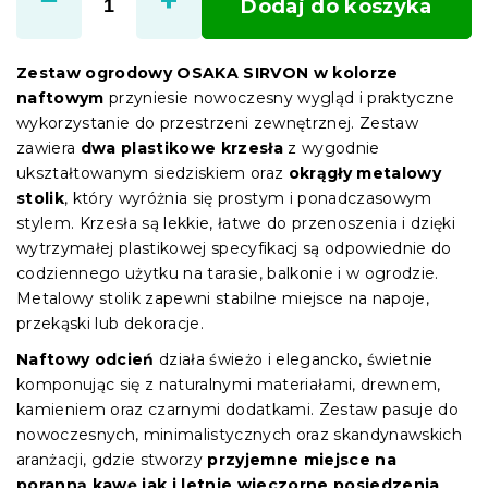
Dodaj do koszyka
Zestaw ogrodowy OSAKA SIRVON w kolorze
naftowym
przyniesie nowoczesny wygląd i praktyczne
wykorzystanie do przestrzeni zewnętrznej. Zestaw
zawiera
dwa plastikowe krzesła
z wygodnie
ukształtowanym siedziskiem oraz
okrągły metalowy
stolik
, który wyróżnia się prostym i ponadczasowym
stylem. Krzesła są lekkie, łatwe do przenoszenia i dzięki
wytrzymałej plastikowej specyfikacj są odpowiednie do
codziennego użytku na tarasie, balkonie i w ogrodzie.
Metalowy stolik zapewni stabilne miejsce na napoje,
przekąski lub dekoracje.
Naftowy odcień
działa świeżo i elegancko, świetnie
komponując się z naturalnymi materiałami, drewnem,
kamieniem oraz czarnymi dodatkami. Zestaw pasuje do
nowoczesnych, minimalistycznych oraz skandynawskich
aranżacji, gdzie stworzy
przyjemne miejsce na
poranną kawę jak i letnie wieczorne posiedzenia
.