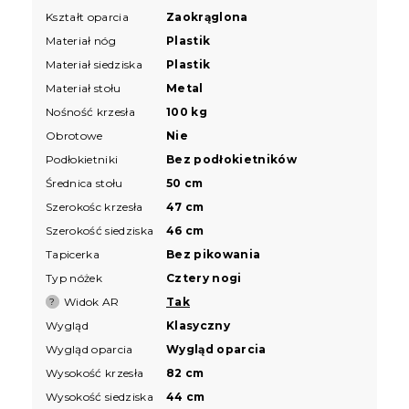
Kształt oparcia
Zaokrąglona
Materiał nóg
Plastik
Materiał siedziska
Plastik
Materiał stołu
Metal
Nośność krzesła
100 kg
Obrotowe
Nie
Podłokietniki
Bez podłokietników
Średnica stołu
50 cm
Szerokośc krzesła
47 cm
Szerokość siedziska
46 cm
Tapicerka
Bez pikowania
Typ nóżek
Cztery nogi
Widok AR
Tak
?
Wygląd
Klasyczny
Wygląd oparcia
Wygląd oparcia
Wysokość krzesła
82 cm
Wysokość siedziska
44 cm