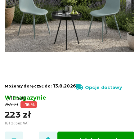
13.8.2026
Możemy doręczyć do:
Opcje dostawy
W magazynie
(>10 szt)
267 zł
–16 %
223 zł
181 zł bez VAT
Cena
jednostkowa: