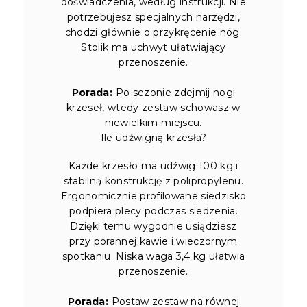
doświadczenia, według instrukcji. Nie
potrzebujesz specjalnych narzędzi,
chodzi głównie o przykręcenie nóg.
Stolik ma uchwyt ułatwiający
przenoszenie.
Porada:
Po sezonie zdejmij nogi
krzeseł, wtedy zestaw schowasz w
niewielkim miejscu.
Ile udźwigną krzesła?
Każde krzesło ma udźwig 100 kg i
stabilną konstrukcję z polipropylenu.
Ergonomicznie profilowane siedzisko
podpiera plecy podczas siedzenia.
Dzięki temu wygodnie usiądziesz
przy porannej kawie i wieczornym
spotkaniu. Niska waga 3,4 kg ułatwia
przenoszenie.
Porada:
Postaw zestaw na równej