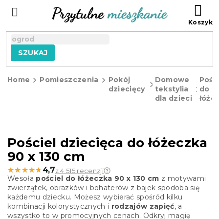
Przejść
KO
do
treści
SZUKAJ
Home
Pomieszczenia
Pokój
Domowe
Pości
dziecięcy
tekstylia
do
dla dzieci
łóże
Pościel dziecięca do łóżeczka
90 x 130 cm
★★★★★
★★★★★
4,7
z 4 515 recenzji
Wesoła
pościel do łóżeczka 90 x 130 cm
z motywami
zwierzątek, obrazków i bohaterów z bajek spodoba się
każdemu dziecku. Możesz wybierać spośród kilku
kombinacji kolorystycznych i
rodzajów zapięć
, a
wszystko to w promocyjnych cenach. Odkryj magię