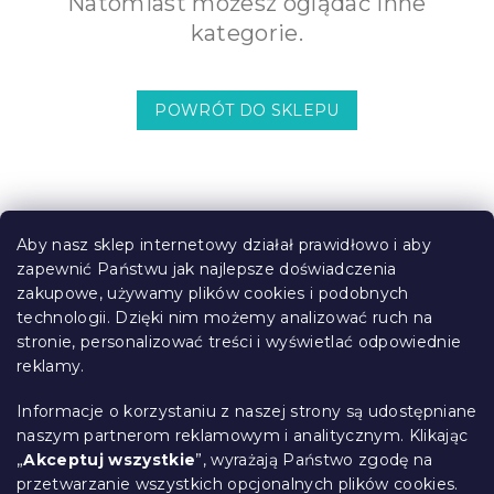
Natomiast możesz oglądać inne
kategorie.
POWRÓT DO SKLEPU
S
t
Aby nasz sklep internetowy działał prawidłowo i aby
o
zapewnić Państwu jak najlepsze doświadczenia
Informacje dla Ciebie
p
zakupowe, używamy plików cookies i podobnych
k
technologii. Dzięki nim możemy analizować ruch na
Śledzenie zamówienia
a
stronie, personalizować treści i wyświetlać odpowiednie
Opcje dostawy
reklamy.
Metody płatności
Reklamacje i zwroty towarów
Informacje o korzystaniu z naszej strony są udostępniane
Kontakt
naszym partnerom reklamowym i analitycznym. Klikając
Regulamin
„
Akceptuj wszystkie
”, wyrażają Państwo zgodę na
przetwarzanie wszystkich opcjonalnych plików cookies.
Ochrona danych osobowych