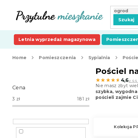
Przejść
do
treści
Szukaj
Letnia wyprzedaż magazynowa
Pomieszczen
Home
Pomieszczenia
Sypialnia
Poście
P
Pościel n
a
★★★★★
★★★★★
4,6
z 44 
s
Nie masz zbyt wie
Cena
e
szybka, wygodna 
k
pościeli zajmie Ci
3
zł
181
zł
b
o
c
z
Kolekcja 
n
y