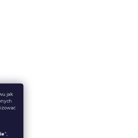
OLDEN
Pościel z mikrofibry MAGIC
PUMPKIN kolorowa
azynu
Przewidywane zasilenie magazynu
9.8.2026
49 zł
od
Nowość
wu jak
bnych
lizować
ie
”,