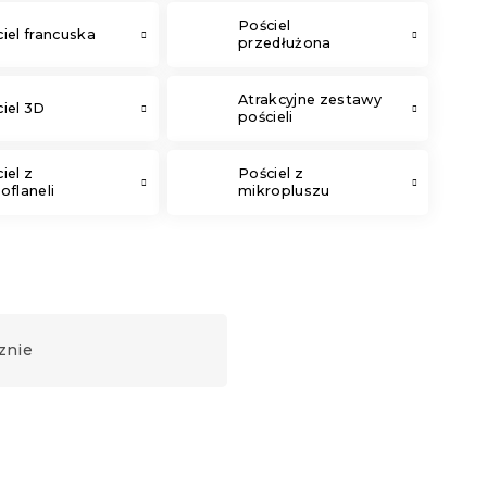
Pościel
iel francuska
przedłużona
Atrakcyjne zestawy
iel 3D
pościeli
iel z
Pościel z
oflaneli
mikropluszu
znie
Nowość