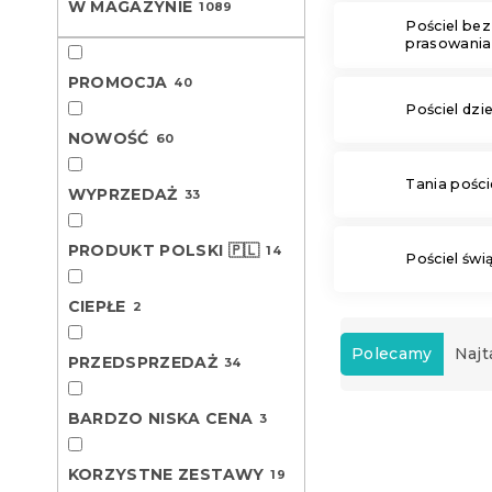
W MAGAZYNIE
1089
Pościel bez
prasowania
PROMOCJA
40
Pościel dzi
NOWOŚĆ
60
Tania pości
WYPRZEDAŻ
33
PRODUKT POLSKI 🇵🇱
14
Pościel świ
CIEPŁE
2
S
o
Polecamy
Najt
PRZEDSPRZEDAŻ
34
r
t
BARDZO NISKA CENA
L
3
o
i
w
Nowość
s
a
KORZYSTNE ZESTAWY
19