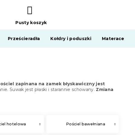
Pusty koszyk
KOSZYK
Prześcieradła
Kołdry i poduszki
Materace
ościel zapinana na zamek błyskawiczny jest
anie. Suwak jest płaski i starannie schowany.
Zmiana
iel hotelowa
Pościel bawełniana