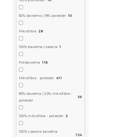
48 zł
od
82% bawełna | 18% poliester
10
Nowość
Mikrofibra
28
100% bawełna czesana
1
Polibawełna
116
Mikrofibra - poliester
411
Poszewka n
80% bawełna | 20% mikrofibra -
mikrofibry
39
poliester
45x45 cm, 
100% mikrofibra - poliester
2
Przewidywane 
9.8.2026
100% czesana bawełna
10 zł
134