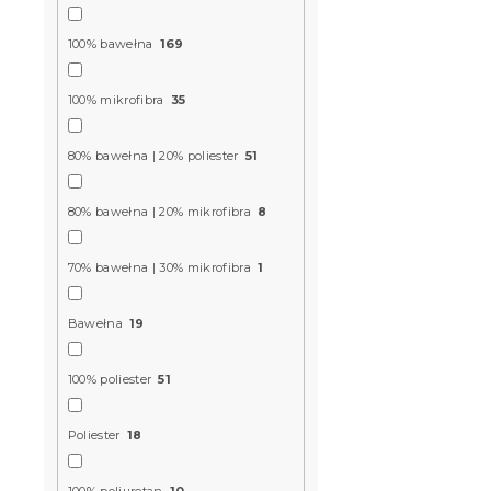
jasnoróżow
Przewidywane 
100% bawełna
169
9.8.2026
49 zł
od
100% mikrofibra
35
80% bawełna | 20% poliester
51
Nowość
80% bawełna | 20% mikrofibra
8
70% bawełna | 30% mikrofibra
1
Bawełna
19
100% poliester
51
Pościel z p
CUPIDA we 
Poliester
18
W magazynie
100% poliuretan
10