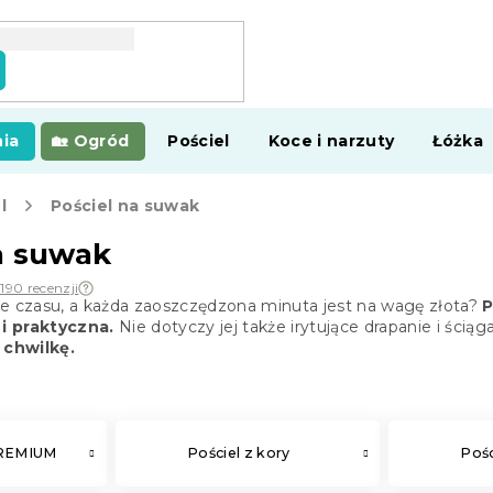
ia
Ogród
Pościel
Koce i narzuty
Łóżka
l
Pościel na suwak
a suwak
190 recenzji
le czasu, a każda zaoszczędzona minuta jest na wagę złota?
P
i praktyczna.
Nie dotyczy jej także irytujące drapanie i ściąg
 chwilkę.
PREMIUM
Pościel z kory
Pośc