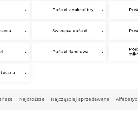
Pościel z mikrofibry
Pośc
ecięca
Świecąca pościel
Pośc
Pośc
el
Pościel flanelowa
mikr
ąteczna
ańsze
Najdroższe
Najczęściej sprzedawane
Alfabetyc
Nowość