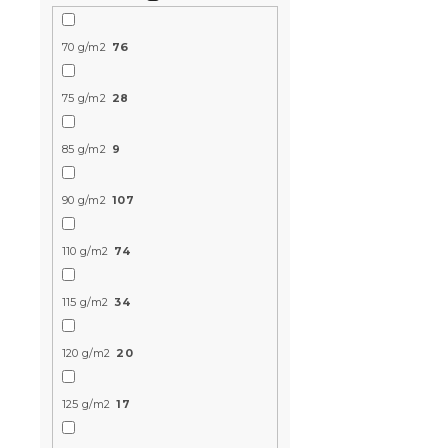
70 g/m2
76
75 g/m2
28
Pościel z m
PUMPKIN b
85 g/m2
9
Przewidywane 
9.8.2026
90 g/m2
107
49 zł
od
110 g/m2
74
Nowość
115 g/m2
34
120 g/m2
20
125 g/m2
17