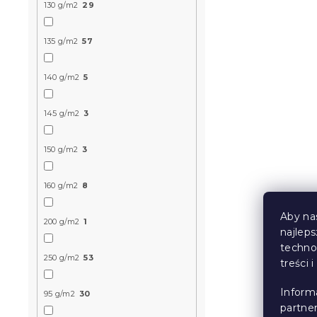
130 g/m2
29
Pościel z m
135 g/m2
57
FLOWERS A
pomarańcz
140 g/m2
5
Przewidywane 
9.8.2026
145 g/m2
3
49 zł
od
150 g/m2
3
Nowość
160 g/m2
8
Aby na
200 g/m2
1
najlep
techno
250 g/m2
53
treści 
Inform
95 g/m2
30
partne