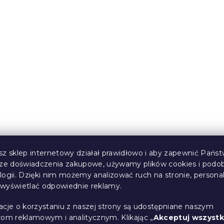
ikrofibry
Pościel z mikrofibry G
ND PUMPKINS
VILLAGE kolorowa
owe
zasilenie magazynu
Przewidywane zasilenie mag
9.8.2026
49 zł
od
Nowość
sz sklep internetowy działał prawidłowo i aby zapewnić Państ
sze doświadczenia zakupowe, używamy plików cookies i podo
logii. Dzięki nim możemy analizować ruch na stronie, persona
i wyświetlać odpowiednie reklamy.
acje o korzystaniu z naszej strony są udostępniane naszym
rom reklamowym i analitycznym. Klikając „
Akceptuj wszystk