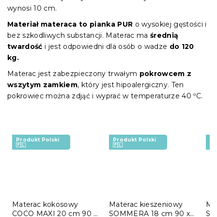
wynosi 10 cm.
Materiał materaca to pianka PUR
o wysokiej gęstości i
bez szkodliwych substancji. Materac ma
średnią
twardość
i jest odpowiedni dla osób o wadze
do 120
kg.
Materac jest zabezpieczony trwałym
pokrowcem z
wszytym zamkiem
, który jest hipoalergiczny. Ten
pokrowiec można zdjąć i wyprać w temperaturze 40 ºC.
Produkt Polski
Produkt Polski
Pr
🇵🇱
🇵🇱
🇵
Materac kokosowy
Materac kieszeniowy
Ma
COCO MAXI 20 cm 90 x
SOMMERA 18 cm 90 x
SO