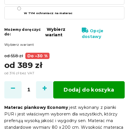
W TYM ochraniacz na materac
Wybierz
Możemy doręczyć
Opcje
do:
wariant
dostawy
Wybierz wariant
od 558 zł
Do –30 %
od
389 zł
od
316 zł
bez VAT
Cena
jednostkowa:
Dodaj do koszyka
Materac piankowy Economy
jest wykonany z pianki
PUR i jest właściwym wyborem dla wszystkich, którzy
preferują wysoką jakość i wygodny sen. Materac ma
standardowe wymiary 80 x 200 cm. Wysokość materaca