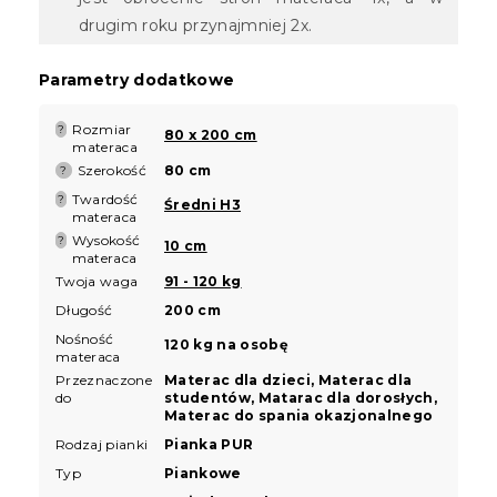
drugim roku przynajmniej 2x.
Parametry dodatkowe
Rozmiar
?
80 x 200 cm
materaca
Szerokość
80 cm
?
Twardość
?
Średni H3
materaca
Wysokość
?
10 cm
materaca
Twoja waga
91 - 120 kg
Długość
200 cm
Nośność
120 kg na osobę
materaca
Przeznaczone
Materac dla dzieci, Materac dla
do
studentów, Matarac dla dorosłych,
Materac do spania okazjonalnego
Rodzaj pianki
Pianka PUR
Typ
Piankowe