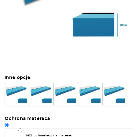
Inne opcje:
Ochrona materaca
BEZ ochraniacz na materac