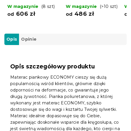
200 cm
200 cm
20
W magazynie
(8 szt)
W magazynie
(>10 szt)
W 
606 zł
486 zł
od
od
o
Opis
Opinie
Opis szczegółowy produktu
Materac piankowy ECONOMY cieszy się dużą
popularnością wśród klientów, głównie dzięki
odporności na deformacje, co gwarantuje jego
długą żywotność. Pianka poliuretanowa, z której
wykonany jest materac ECONOMY, szybko
dostosowuje się do wagi i kształtu Twojej sylwetki.
Materac idealnie dopasowuje się do Ciebie,
zapewniając doskonałe wsparcie dla kręgosłupa, co
jest świetną wiadomością dla każdego, kto cierpi na