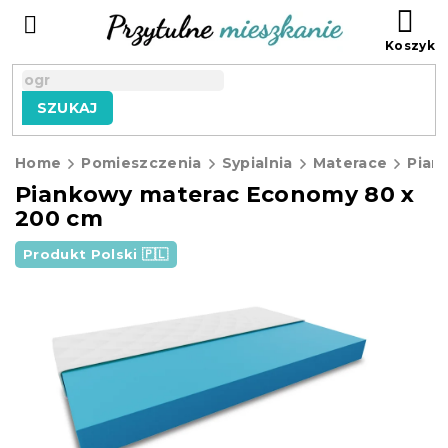
Przejść
KO
do
treści
SZUKAJ
Home
Pomieszczenia
Sypialnia
Materace
Piankowy materac Economy 80 x
200 cm
Produkt Polski 🇵🇱