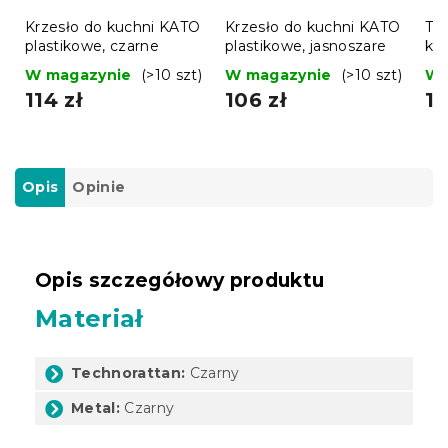
Krzesło do kuchni KATO
Krzesło do kuchni KATO
Tu
plastikowe, czarne
plastikowe, jasnoszare
kr
nie
W magazynie
(>10 szt)
W magazynie
(>10 szt)
W 
114 zł
106 zł
16
Opis
Opinie
Opis szczegółowy produktu
Materiał
Technorattan:
Czarny
Metal:
Czarny