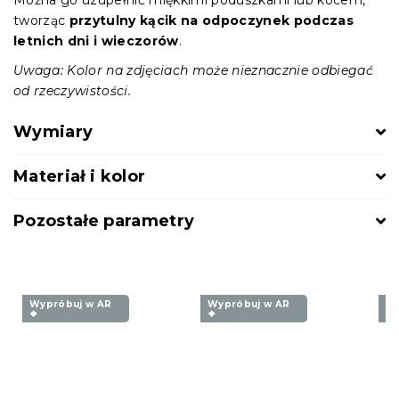
tworząc
przytulny kącik na odpoczynek podczas
letnich dni i wieczorów
.
Uwaga: Kolor na zdjęciach może nieznacznie odbiegać
od rzeczywistości.
Wymiary
Materiał i kolor
Pozostałe parametry
Wypróbuj w AR
Wypróbuj w AR
Wy
❖
❖
❖