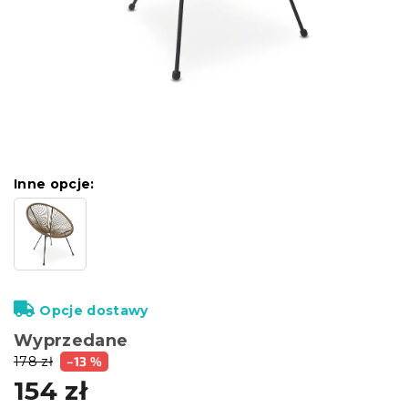
Inne opcje:
Opcje dostawy
Wyprzedane
178 zł
–13 %
154 zł