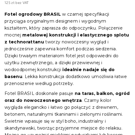
125 zł bez VAT
Cena
jednostkowa:
Fotel ogrodowy BRASIL
w czarnej specyfikacji
przyciąga oryginalnym designem i wygodnym
kształtem, który zaprasza do odpoczynku. Połączenie
mocnej
metalowej konstrukcji i elastycznego splotu
z technorattanu
tworzy nowoczesny wygląd i
jednocześnie zapewnia komfort podczas siedzenia.
Dzięki trwałym materiałom fotel jest odpowiedni do
użytku zewnętrznego, a dzięki przewiewnej i
wodoodpornej konstrukcji
idealnie nadaje się do
basenu
. Lekka konstrukcja dodatkowo umożliwia łatwe
przenoszenie według potrzeby.
Fotel BRASIL doskonale pasuje
na taras, balkon, ogród
oraz do nowoczesnego wnętrza
. Czarny kolor
wygląda elegancko i łatwo go połączyć z drewnem,
betonem, naturalnymi tkaninami i zielonymi roślinami.
Świetnie wpasuje się w styl boho, industrialny i
skandynawski, tworząc przyjemne miejsce do relaksu.
Można go uzupełnić miękkimi poduszkami lub kocem,