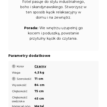
Fotel pasuje do stylu industrialnego,
boho i skandynawskiego. Stworzysz w
ten sposób kącik relaksacyjny w
domu i na zewnątrz.
Porada:
We wnętrzu uzupełnij go
kocem i poduszką, powstanie
przytulny kącik do czytania.
Parametry dodatkowe
Kolor
Czarny
?
Waga
4,5 kg
Szerokość
71 cm
?
Wysokość
84 cm
Głębokość
75 cm
Głębokość
45 cm
siedziska
Materiał nóg
Metal