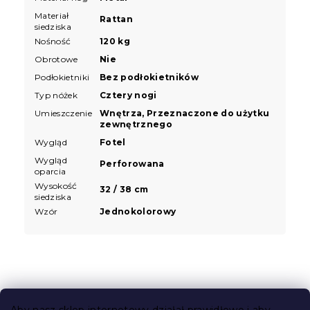
Materiał
Rattan
siedziska
Nośność
120 kg
Obrotowe
Nie
Podłokietniki
Bez podłokietników
Typ nóżek
Cztery nogi
Umieszczenie
Wnętrza, Przeznaczone do użytku
zewnętrznego
Wygląd
Fotel
Wygląd
Perforowana
oparcia
Wysokość
32 / 38 cm
siedziska
Wzór
Jednokolorowy
S
t