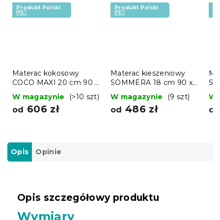
Produkt Polski
Produkt Polski
Pr
🇵🇱
🇵🇱
🇵
Materac kokosowy
Materac kieszeniowy
Ma
COCO MAXI 20 cm 90 x
SOMMERA 18 cm 90 x
SO
200 cm
200 cm
20
W magazynie
(>10 szt)
W magazynie
(9 szt)
W 
606 zł
486 zł
od
od
o
Opis
Opinie
Opis szczegółowy produktu
Wymiary