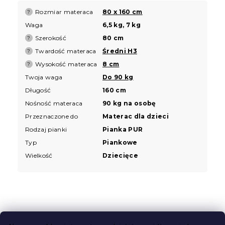
Rozmiar materaca
80 x 160 cm
?
Waga
6,5 kg, 7 kg
Szerokość
80 cm
?
Twardość materaca
Średni H3
?
Wysokość materaca
8 cm
?
Twoja waga
Do 90 kg
Długość
160 cm
Nośność materaca
90 kg na osobę
Przeznaczone do
Materac dla dzieci
Rodzaj pianki
Pianka PUR
Typ
Piankowe
Wielkość
Dziecięce
S
t