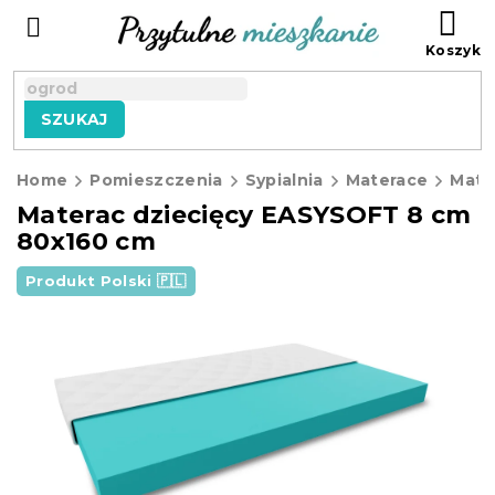
Przejść
KO
do
treści
SZUKAJ
Home
Pomieszczenia
Sypialnia
Materace
Materac dziecięcy EASYSOFT 8 cm
80x160 cm
Produkt Polski 🇵🇱