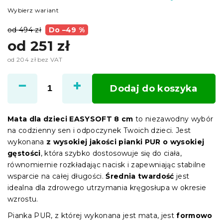
Wybierz wariant
od 494 zł
Do –49 %
od
251 zł
od
204 zł
bez VAT
Cena
jednostkowa:
Dodaj do koszyka
Mata dla dzieci EASYSOFT 8 cm
to niezawodny wybór
na codzienny sen i odpoczynek Twoich dzieci. Jest
wykonana
z wysokiej jakości pianki PUR o wysokiej
gęstości
, która szybko dostosowuje się do ciała,
równomiernie rozkładając nacisk i zapewniając stabilne
wsparcie na całej długości.
Średnia twardość
jest
idealna dla zdrowego utrzymania kręgosłupa w okresie
wzrostu.
Pianka PUR, z której wykonana jest mata, jest
formowo