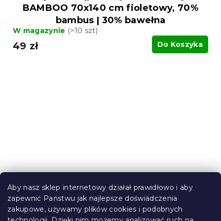
BAMBOO 70x140 cm fioletowy, 70%
bambus | 30% bawełna
W magazynie
(>10 szt)
49 zł
Do Koszyka
Aby nasz sklep internetowy działał prawidłowo i aby
zapewnić Państwu jak najlepsze doświadczenia
zakupowe, używamy plików cookies i podobnych
Ręcznik kąpielowy BARBARA 70x130
technologii. Dzięki nim możemy analizować ruch na