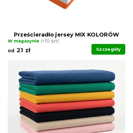
k
k
t
t
ó
ó
w
w
Prześcieradło jersey MIX KOLORÓW
W magazynie
(>10 szt)
21 zł
Szczegóły
od