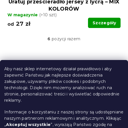
Uratuj prześcieradło jersey z lycrą – MIX
KOLORÓW
W magazynie
(>10 szt)
27 zł
Szczegóły
od
6
pozycji razem
K
o
n
t
S
r
t
o
Aby nasz sklep internetowy działał prawidłowo i aby
o
l
zapewnić Państwu jak najlepsze doświadczenia
Informacje dla Ciebie
k
p
zakupowe, używamy plików cookies i podobnych
i
k
technologii. Dzięki nim możemy analizować ruch na
Śledzenie zamówienia
l
a
stronie, personalizować treści i wyświetlać odpowiednie
i
Opcje dostawy
s
reklamy.
Metody płatności
t
Reklamacje i zwroty towarów
y
Informacje o korzystaniu z naszej strony są udostępniane
Kontakt
naszym partnerom reklamowym i analitycznym. Klikając
Regulamin
„
Akceptuj wszystkie
”, wyrażają Państwo zgodę na