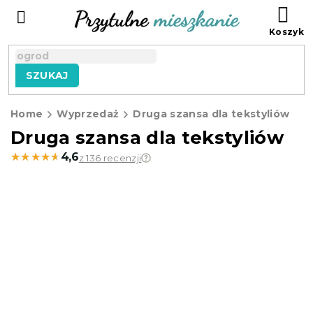
Przejść
KO
do
treści
SZUKAJ
Home
Wyprzedaż
Druga szansa dla tekstyliów
Druga szansa dla tekstyliów
★★★★★
★★★★★
4,6
z 136 recenzji