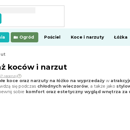
ia
Ogród
Pościel
Koce i narzuty
Łóżka
zut
ż koców i narzut
67 recenzji
epłe koce oraz narzuty na łóżko na wyprzedaży
w
atrakcy
rawdzą się podczas
chłodnych wieczorów
, a także jako
stylo
pewnij sobie
komfort oraz estetyczny wygląd wnętrza za