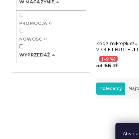
W MAGAZYNIE
4
PROMOCJA
0
NOWOŚĆ
0
Koc z mikropluszu
VIOLET BUTTERF
WYPRZEDAŻ
4
ciemnoniebieski
(–9 %)
66 zł
od
S
o
Polecamy
Najt
r
t
L
o
i
w
Wyprzedaż
s
a
t
n
Aby na
a
i