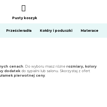
Pusty koszyk
KOSZYK
Prześcieradła
Kołdry i poduszki
Materace
jnych cenach
. Do wyboru masz różne
rozmiary, kolory
wy dodatek
do sypialni lub salonu. Skorzystaj z ofert
 ułamek pierwotnej ceny
.