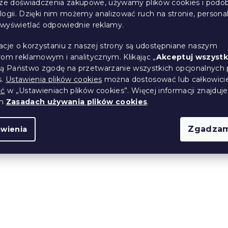
sze doświadczenia zakupowe, używamy plików cookies i podo
logii. Dzięki nim możemy analizować ruch na stronie, persona
i wyświetlać odpowiednie reklamy.
acje o korzystaniu z naszej strony są udostępniane naszym
rom reklamowym i analitycznym. Klikając „
Akceptuj wszystk
ją Państwo zgodę na przetwarzanie wszystkich opcjonalnych 
opluszu VIOLET
Czerwony koc z mikrop
s.
Ustawienia plików cookies
można dostosować lub całkowici
ciemnoniebieski
FIEN, 150x200 cm
ić
w „Ustawieniach plików cookies”. Więcej informacji znajduje
(>10 szt)
W magazynie
(>10 szt)
ch
Zasadach używania plików cookies
.
57 zł
Zgadzam
awienia