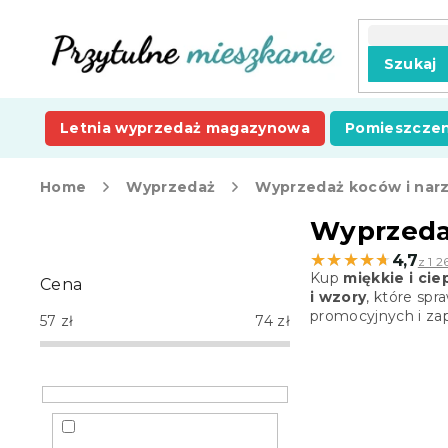
Przejść
do
treści
Szukaj
Letnia wyprzedaż magazynowa
Pomieszczen
Home
Wyprzedaż
Wyprzedaż koców i nar
P
Wyprzeda
a
★★★★★
★★★★★
4,7
z 1 2
s
Kup
miękkie i ci
Cena
e
i wzory
, które sp
k
promocyjnych i za
57
zł
74
zł
b
o
c
z
n
y