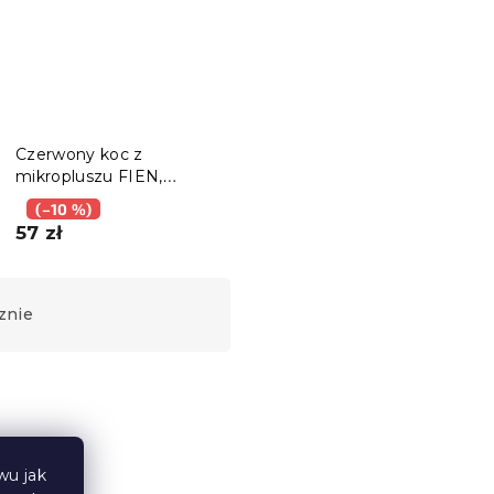
Czerwony koc z
mikropluszu FIEN,
150x200 cm
(–10 %)
57 zł
znie
Wyprzedaż
wu jak