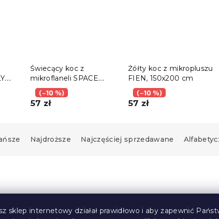
Świecący koc z
Żółty koc z mikropluszu
LY
mikroflaneli SPACE
FIEN, 150x200 cm
150x200 cm niebieski
(–10 %)
(–10 %)
57 zł
57 zł
ańsze
Najdroższe
Najczęściej sprzedawane
Alfabetyc
Wyprzedaż
sz sklep internetowy działał prawidłowo i aby zapewnić Państ