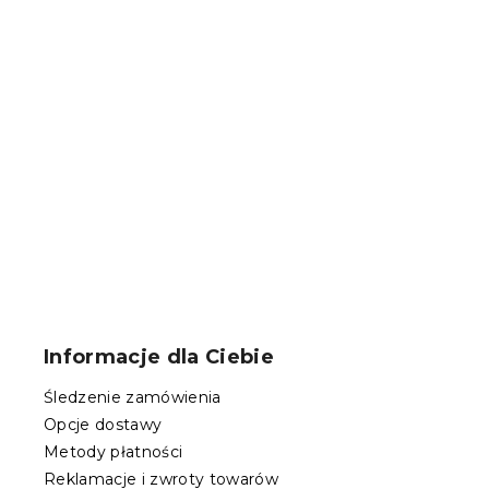
Żółty koc z
150x200 cm
W magazynie
57 zł
S
t
o
Informacje dla Ciebie
p
k
Śledzenie zamówienia
a
Opcje dostawy
Metody płatności
Reklamacje i zwroty towarów