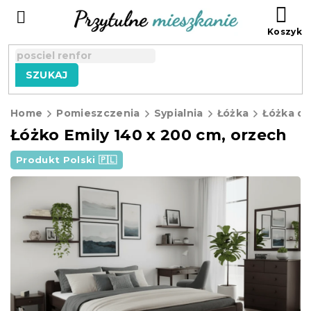
Przejść
KO
do
treści
SZUKAJ
Home
Pomieszczenia
Sypialnia
Łóżka
Łóżka d
Łóżko Emily 140 x 200 cm, orzech
Produkt Polski 🇵🇱