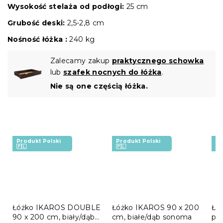
Wysokość stelaża od podłogi:
25 cm
Grubość deski:
2,5-2,8 cm
Nośność łóżka :
240 kg
Zalecamy zakup
praktycznego schowka
lub
szafek nocnych do łóżka
.
Nie są one częścią łóżka.
Produkt Polski
Produkt Polski
Pr
🇵🇱
🇵🇱
🇵
Łóżko IKAROS DOUBLE
Łóżko IKAROS 90 x 200
Łó
90 x 200 cm, biały/dąb
cm, białe/dąb sonoma
po