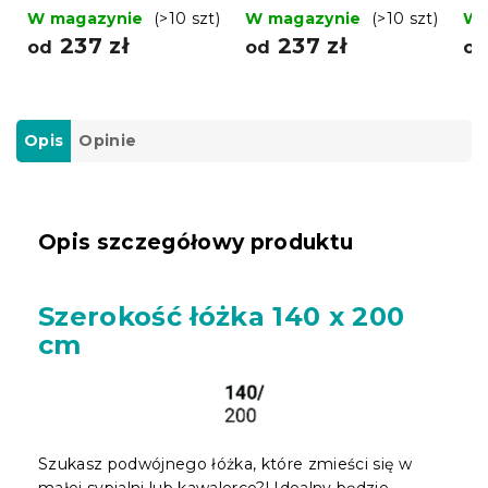
sonoma
cm
W magazynie
(>10 szt)
W magazynie
(>10 szt)
W 
237 zł
237 zł
od
od
o
Opis
Opinie
Opis szczegółowy produktu
Szerokość łóżka 140 x 200
cm
Szukasz podwójnego łóżka, które zmieści się w
małej sypialni lub kawalerce?! Idealny będzie