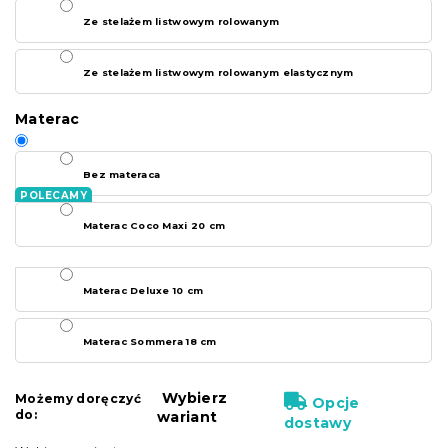
Ze stelażem listwowym rolowanym
Ze stelażem listwowym rolowanym elastycznym
Materac
Bez materaca
Materac Coco Maxi 20 cm
Materac Deluxe 10 cm
Materac Sommera 18 cm
Wybierz
Możemy doręczyć
Opcje
do:
wariant
dostawy