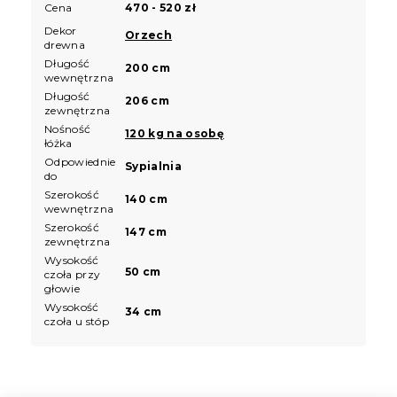
Cena
470 - 520 zł
Dekor
Orzech
drewna
Długość
200 cm
wewnętrzna
Długość
206 cm
zewnętrzna
Nośność
120 kg na osobę
łóżka
Odpowiednie
Sypialnia
do
Szerokość
140 cm
wewnętrzna
Szerokość
147 cm
zewnętrzna
Wysokość
50 cm
czoła przy
głowie
Wysokość
34 cm
czoła u stóp