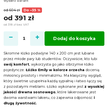
Wybierz wariant
od 604 zł
Do –35 %
od
391 zł
od
318 zł
bez VAT
Cena
jednostkowa:
Dodaj do koszyka
Skromne łóżko podwójne 140 x 200 cm jest lubiane
przez młode pary lub studentów. Oczywiście, kto lubi
swój komfort
, wykorzysta go jako olbrzymie łóżko
pojedyncze.
Łóżko Emily w kolorze orzecha
docenią
miłośnicy prostoty i minimalizmu. Ma klasyczny wygląd,
który świetnie uzupełnia każdą sypialnię i łatwo łączy się
z pozostałymi meblami. Łóżko wykonane jest
z wysokiej
jakości drewna sosnowego
, które lakierowane jest
dwoma warstwami lakieru, co zapewnia odporność
i
długą żywotność.