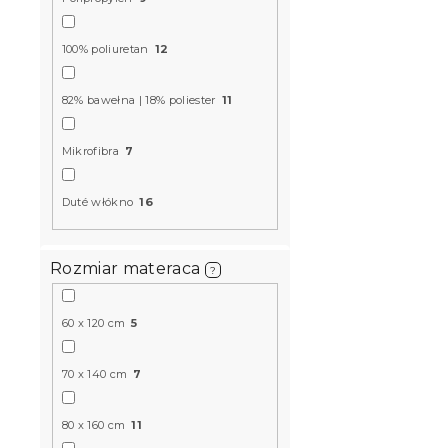
d
k
u
t
k
DWUWARS
100% poliuretan
12
ó
t
Ochraniacz 
w
ó
TOPPER 90 
82% bawełna | 18% poliester
11
w
W magazynie
96 zł
Mikrofibra
7
Duté włókno
16
Produkt Polski
🇵🇱
Rozmiar materaca
?
60 x 120 cm
5
70 x 140 cm
7
80 x 160 cm
11
Materac ki