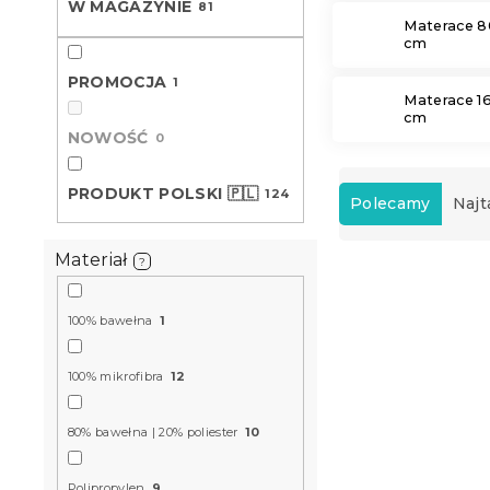
W MAGAZYNIE
81
Materace 8
cm
PROMOCJA
1
Materace 1
cm
NOWOŚĆ
0
S
PRODUKT POLSKI 🇵🇱
124
o
Polecamy
Najt
r
t
Materiał
?
L
o
i
w
s
a
100% bawełna
1
t
n
a
i
100% mikrofibra
12
p
e
r
p
80% bawełna | 20% poliester
10
o
r
d
o
u
Polipropylen
9