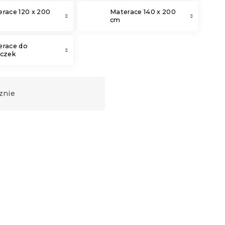
race 120 x 200
Materace 140 x 200
cm
erace do
eczek
znie
Produkt Polski
🇵🇱