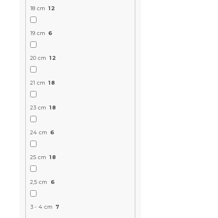
18 cm
12
19 cm
6
20 cm
12
21 cm
18
Materac wa
FOAM 19 cm
23 cm
18
14 dni
24 cm
6
697 zł
od
25 cm
18
2,5 cm
6
3 - 4 cm
7