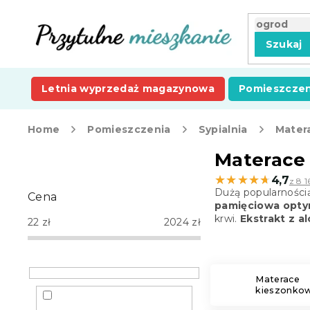
Przejść
do
treści
Szukaj
Letnia wyprzedaż magazynowa
Pomieszczen
Home
Pomieszczenia
Sypialnia
Mater
P
Materace 
a
★★★★★
★★★★★
4,7
z 8 1
s
Dużą popularnością 
Cena
e
pamięciowa optym
k
krwi.
Ekstrakt z a
22
zł
2024
zł
b
o
c
z
Materace
kieszonko
n
y