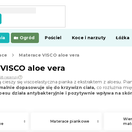
ia
Ogród
Pościel
Koce i narzuty
Łóżka
ace
Materace VISCO aloe vera
VISCO aloe vera
68 recenzji
cieszy się viscoelastyczna pianka z ekstraktem z aloesu. Piank
alnie dopasowuje się do krzywizn ciała,
co rozluźnia mię
loesu działa antybakteryjnie i pozytywnie wpływa na skór
Wie
Materace piankowe
we
mate