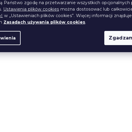
ją Państwo zgodę na przetwarzanie wszystkich opcjonalnych 
s.
Ustawienia plików cookies
można dostosować lub całkowici
Produkt Polski
ić
w „Ustawieniach plików cookies”. Więcej informacji znajduje
🇵🇱
ch
Zasadach używania plików cookies
.
Zgadzam
awienia
ankowy PREMIUM
Materac piankowy REMI
 200 cm
cm 90 x 200 cm
14 dni
1 347 zł
od
Produkt Polski
🇵🇱