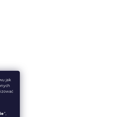
W magazynie
(1 szt)
1 275 zł
od
Produkt Polski
🇵🇱
wu jak
bnych
NIA
Materac piankowy ORRIA 25
lizować
cm 90 x 200 cm
14 dni
1 204 zł
od
ie
”,