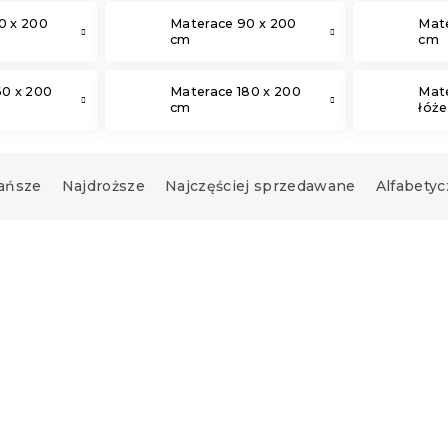
0 x 200
Materace 90 x 200
Mate
cm
cm
60 x 200
Materace 180 x 200
Mat
cm
łóż
ańsze
Najdroższe
Najczęściej sprzedawane
Alfabetyc
Produkt Polski
🇵🇱