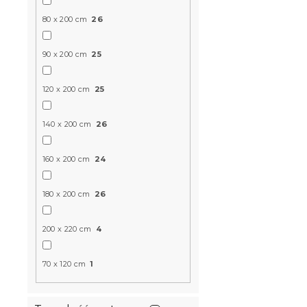
COMFORT 2
80 x 200 cm
26
W magazynie
90 x 200 cm
25
640 zł
od
120 x 200 cm
25
Produkt Polski
140 x 200 cm
26
🇵🇱
160 x 200 cm
24
180 x 200 cm
26
200 x 220 cm
4
70 x 120 cm
1
Materac k
MAXI 20 cm