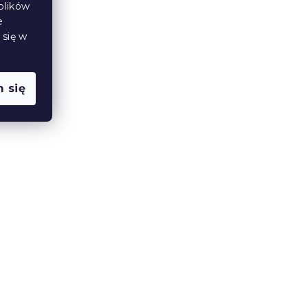
plików
e
Produkt Polski
 się w
🇵🇱
 się
A 20
Materac piankowy ROYAL 21
cm 90 x 200 cm
14 dni
798 zł
od