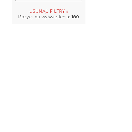
USUNĄĆ FILTRY
Pozycji do wyświetlenia:
180
Nakładka n
TOPPER MA
x 200 cm
W magazynie
209 zł