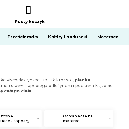
Pusty koszyk
KOSZYK
Prześcieradła
Kołdry i poduszki
Materace
a viscoelastyczna lub, jak kto woli,
pianka
śnie i stawy, zapobiega odleżynom i poprawia krążenie
ę całego ciała.
rzchnie
Ochraniacze na
race - toppery
materac