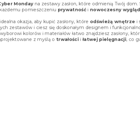
o
Cyber Monday
na zestawy zasłon, które odmienią Twój dom. S
n
 każdemu pomieszczeniu
prywatność
i
nowoczesny wyglą
t
r
idealna okazja, aby kupić zasłony, które
odświeżą wnętrze
i
o
ych zestawów i ciesz się doskonałym designem i funkcjonaln
l
wyborowi kolorów i materiałów łatwo znajdziesz zasłony, któr
k
zaprojektowane z myślą o
trwałości
i
łatwej pielęgnacji
, co 
i
l
i
s
t
y