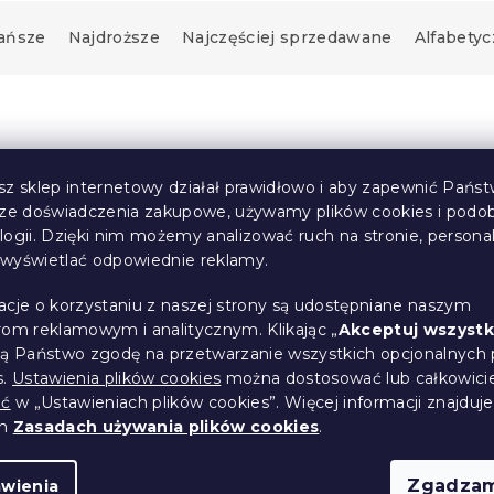
ańsze
Najdroższe
Najczęściej sprzedawane
Alfabetyc
Korzystne
zestawy
sz sklep internetowy działał prawidłowo i aby zapewnić Państ
sze doświadczenia zakupowe, używamy plików cookies i podo
logii. Dzięki nim możemy analizować ruch na stronie, persona
i wyświetlać odpowiednie reklamy.
acje o korzystaniu z naszej strony są udostępniane naszym
rom reklamowym i analitycznym. Klikając „
Akceptuj wszystk
ją Państwo zgodę na przetwarzanie wszystkich opcjonalnych 
s.
Ustawienia plików cookies
można dostosować lub całkowici
zasłona OXFORD
2x Jasnobrązowa zasło
ić
w „Ustawieniach plików cookies”. Więcej informacji znajduje
m
OXFORD 140x250 cm
ch
Zasadach używania plików cookies
.
(>10 szt)
W magazynie
(>10 szt)
71 zł
Zgadzam
awienia