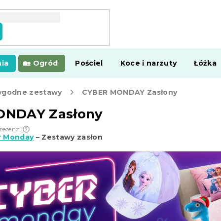
ia
Ogród
Pościel
Koce i narzuty
Łóżka
godne zestawy
CYBER MONDAY Zasłony
ONDAY Zasłony
recenzji
r Monday
– Zestawy zasłon