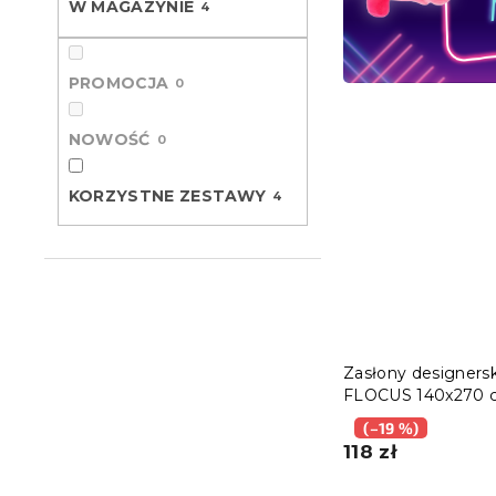
W MAGAZYNIE
4
PROMOCJA
0
NOWOŚĆ
0
KORZYSTNE ZESTAWY
4
Zasłony designers
FLOCUS 140x270 
szt.), wzorzyste
(–19 %)
118 zł