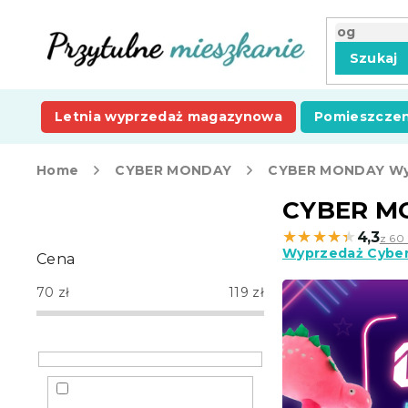
Przejść
do
treści
Szukaj
Letnia wyprzedaż magazynowa
Pomieszczen
Home
CYBER MONDAY
CYBER MONDAY Wy
P
CYBER M
a
★★★★★
★★★★★
4,3
z 60 
s
Wyprzedaż Cybe
Cena
e
k
70
zł
119
zł
b
o
c
z
n
y