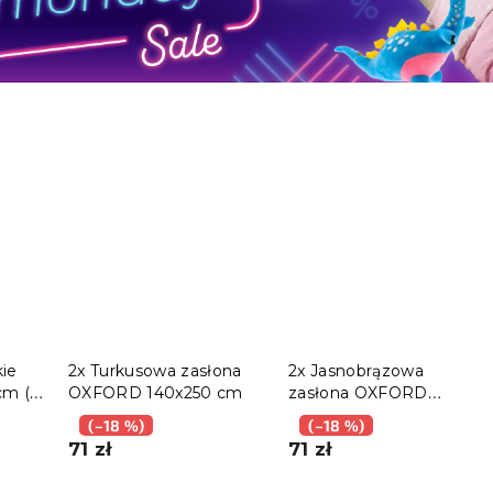
kie
2x Turkusowa zasłona
2x Jasnobrązowa
cm (2
OXFORD 140x250 cm
zasłona OXFORD
140x250 cm
(–18 %)
(–18 %)
71 zł
71 zł