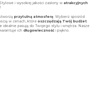
tylowe i wysokiej jakości zasłony w
atrakcyjnych
d
!
 stworzą
przytulną atmosferę
. Wybierz spośród
ością w cenach, które
oszczędzają Twój budżet
.
e idealnie pasują do Twojego stylu i wnętrza. Nasze
gwarantuje ich
długowieczność
i piękno.