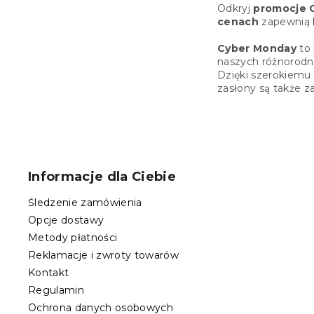
Odkryj
promocje 
cenach
zapewnią
Cyber Monday
to 
naszych różnorodn
Dzięki szerokiemu 
zasłony są także 
S
t
o
Informacje dla Ciebie
p
k
Śledzenie zamówienia
a
Opcje dostawy
Metody płatności
Reklamacje i zwroty towarów
Kontakt
Regulamin
Ochrona danych osobowych