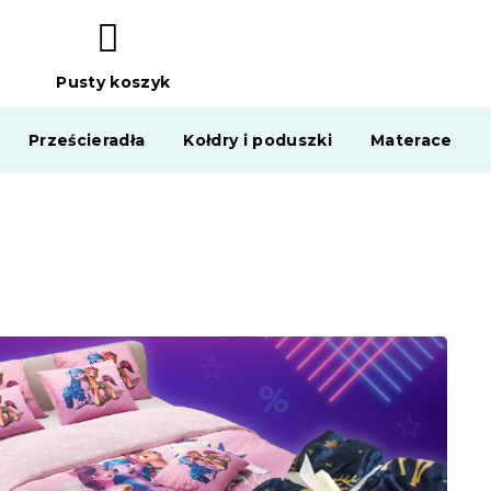
Pusty koszyk
KOSZYK
Prześcieradła
Kołdry i poduszki
Materace