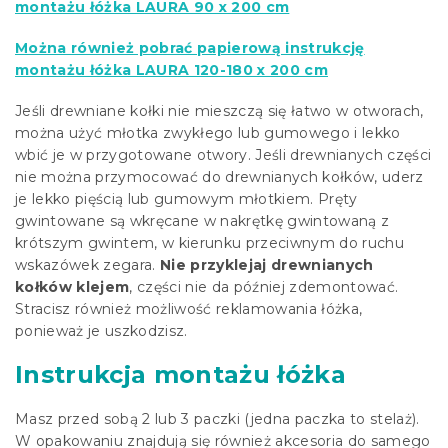
montażu łóżka LAURA 90 x 200 cm
Można również pobrać papierową instrukcję
montażu łóżka LAURA 120-180 x 200 cm
Jeśli drewniane kołki nie mieszczą się łatwo w otworach,
można użyć młotka zwykłego lub gumowego i lekko
wbić je w przygotowane otwory. Jeśli drewnianych części
nie można przymocować do drewnianych kołków, uderz
je lekko pięścią lub gumowym młotkiem. Pręty
gwintowane są wkręcane w nakrętkę gwintowaną z
krótszym gwintem, w kierunku przeciwnym do ruchu
wskazówek zegara.
Nie przyklejaj drewnianych
kołków klejem
, części nie da później zdemontować.
Stracisz również możliwość reklamowania łóżka,
ponieważ je uszkodzisz.
Instrukcja montażu łóżka
Masz przed sobą 2 lub 3 paczki (jedna paczka to stelaż).
W opakowaniu znajdują się również akcesoria do samego