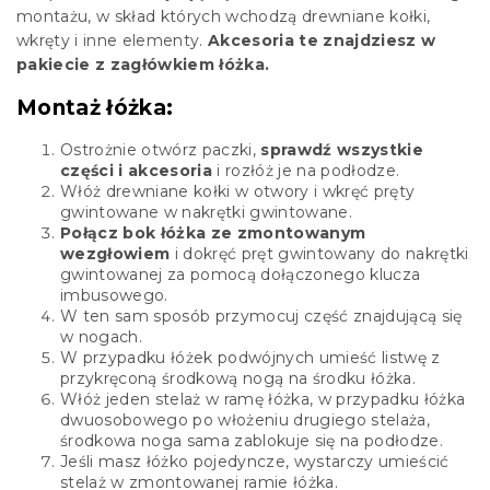
montażu, w skład których wchodzą drewniane kołki,
wkręty i inne elementy.
Akcesoria te znajdziesz w
pakiecie z zagłówkiem łóżka.
Montaż łóżka:
Ostrożnie otwórz paczki,
sprawdź wszystkie
części i akcesoria
i rozłóż je na podłodze.
Włóż drewniane kołki w otwory i wkręć pręty
gwintowane w nakrętki gwintowane.
Połącz bok łóżka ze zmontowanym
wezgłowiem
i dokręć pręt gwintowany do nakrętki
gwintowanej za pomocą dołączonego klucza
imbusowego.
W ten sam sposób przymocuj część znajdującą się
w nogach.
W przypadku łóżek podwójnych umieść listwę z
przykręconą środkową nogą na środku łóżka.
Włóż jeden stelaż w ramę łóżka, w przypadku łóżka
dwuosobowego po włożeniu drugiego stelaża,
środkowa noga sama zablokuje się na podłodze.
Jeśli masz łóżko pojedyncze, wystarczy umieścić
stelaż w zmontowanej ramie łóżka.