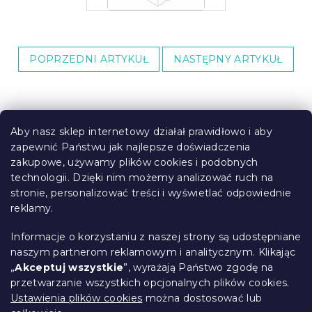
POPRZEDNI ARTYKUŁ
NASTĘPNY ARTYKUŁ
S
t
Aby nasz sklep internetowy działał prawidłowo i aby
o
zapewnić Państwu jak najlepsze doświadczenia
Informacje dla Ciebie
p
zakupowe, używamy plików cookies i podobnych
k
technologii. Dzięki nim możemy analizować ruch na
Śledzenie zamówienia
a
stronie, personalizować treści i wyświetlać odpowiednie
Opcje dostawy
reklamy.
Metody płatności
Reklamacje i zwroty towarów
Informacje o korzystaniu z naszej strony są udostępniane
Kontakt
naszym partnerom reklamowym i analitycznym. Klikając
Regulamin
„
Akceptuj wszystkie
”, wyrażają Państwo zgodę na
przetwarzanie wszystkich opcjonalnych plików cookies.
Ochrona danych osobowych
Ustawienia plików cookies
można dostosować lub
Kodeks etyczny