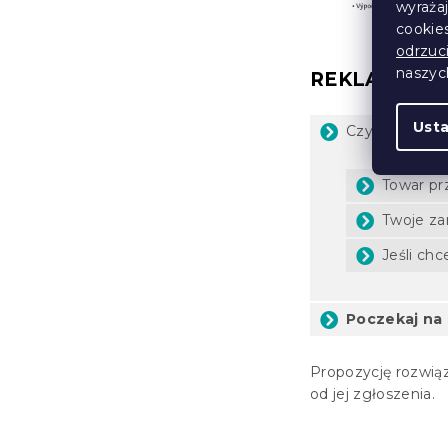
wyraża
cookie
odrzuc
naszy
REKLAMACJ
Ust
Czy coś jest 
Towar pr
Twoje za
Jeśli ch
Poczekaj na
Propozycję rozwią
od jej zgłoszenia.