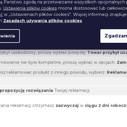
ją Państwo zgodę na przetwarzanie wszystkich opcjonalnych 
s.
Ustawienia plików cookies
można dostosować lub całkowici
ić
w „Ustawieniach plików cookies”. Więcej informacji znajduje
ch
Zasadach używania plików cookies
.
A
Zgadzam
awienia
nie tak z zamówieniem?
Jeśli chcesz reklamować towar, wybier
zybył uszkodzony, proszę wybrać powyżej:
Towar przybył u
mówienie nie było kompletne, proszę wybrać w opcjach:
Zamó
cesz reklamować produkt z innego powodu, wybierz:
Reklama
 propozycję rozwiązania
Twojej reklamacji.
zania reklamacji otrzymasz
zazwyczaj
w
ciągu 2 dni roboc