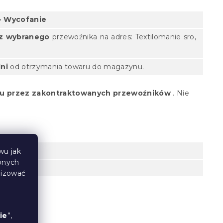
- Wycofanie
ez wybranego
przewoźnika na adres: Textilomanie sro,
ni
od otrzymania
towaru
do magazynu.
ortu przez zakontraktowanych przewoźników
.
Nie
100cm
wu jak
bnych
lizować
ie
”,