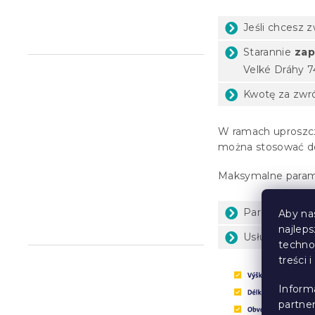
Jeśli chcesz 
Starannie
zap
Velké Dráhy 7
Kwotę za zwr
W ramach uproszc
można stosować do
Maksymalne param
Parcelshop -
Aby na
najlep
Usługi kuriers
techno
treści 
Inform
partne