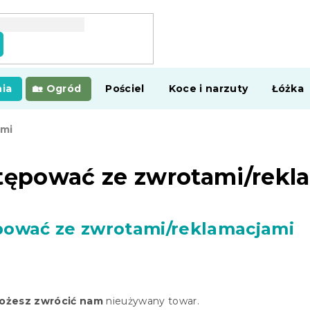
ia
Ogród
Pościel
Koce i narzuty
Łóżka
ami
tępować ze zwrotami/rekl
pować ze zwrotami/reklamacjami
możesz zwrócić nam
nieużywany towar
.