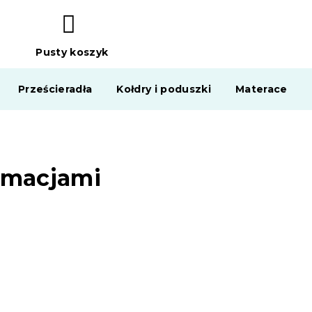
Pusty koszyk
KOSZYK
Prześcieradła
Kołdry i poduszki
Materace
amacjami