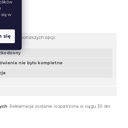
plików
e
 się w
 się
z jedną z poniższych opcji:
szkodzony
wienie nie było kompletne
cje
zych
.
Reklamacja zostanie rozpatrzona w ciągu 30 dni