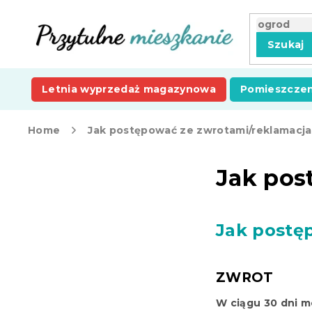
Przejść
do
treści
Szukaj
Letnia wyprzedaż magazynowa
Pomieszczen
Home
Jak postępować ze zwrotami/reklamacj
P
Jak pos
a
s
e
k
Jak postę
b
o
c
ZWROT
z
n
W ciągu 30 dni 
y