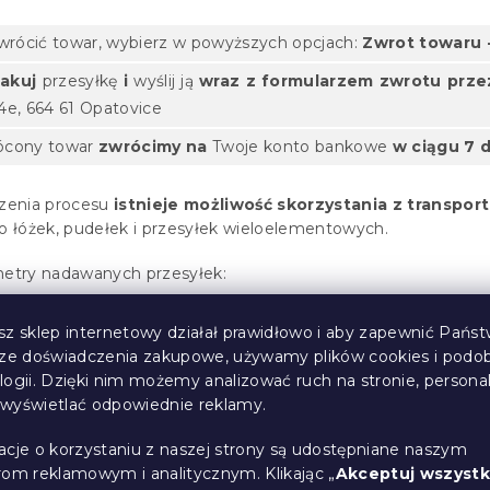
zwrócić towar, wybierz w powyższych opcjach:
Zwrot towaru 
akuj
przesyłkę
i
wyślij ją
wraz z formularzem zwrotu prz
4e, 664 61 Opatovice
ócony towar
zwrócimy na
Twoje konto bankowe
w ciągu 7 d
zenia procesu
istnieje możliwość skorzystania z transp
 łóżek, pudełek i przesyłek wieloelementowych.
etry nadawanych przesyłek:
maksymalna waga 15 kg
i najdłuższy wymiar maksymalnie 
sz sklep internetowy działał prawidłowo i aby zapewnić Państ
sze doświadczenia zakupowe, używamy plików cookies i podo
kie -
maksymalna waga 40kg
i obwód patrz poniżej:
logii. Dzięki nim możemy analizować ruch na stronie, persona
i wyświetlać odpowiednie reklamy.
acje o korzystaniu z naszej strony są udostępniane naszym
rom reklamowym i analitycznym. Klikając „
Akceptuj wszystk