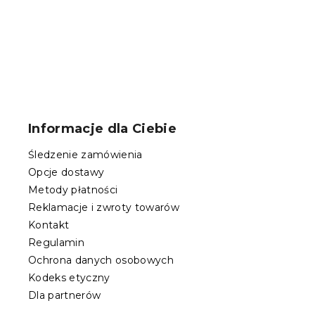
S
t
o
Informacje dla Ciebie
p
k
Śledzenie zamówienia
a
Opcje dostawy
Metody płatności
Reklamacje i zwroty towarów
Kontakt
Regulamin
Ochrona danych osobowych
Kodeks etyczny
Dla partnerów