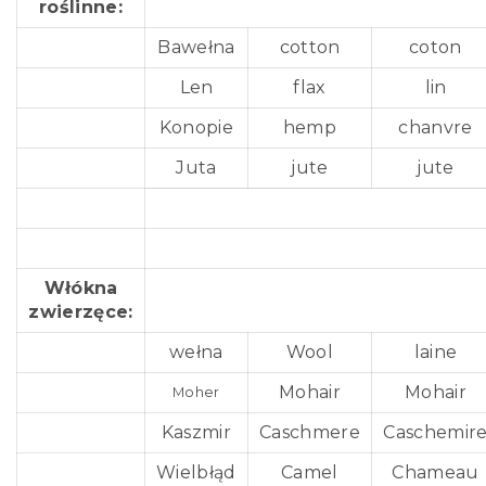
roślinne:
Bawełna
cotton
coton
Len
flax
lin
Konopie
hemp
chanvre
Juta
jute
jute
Włókna
zwierzęce:
wełna
Wool
laine
Mohair
Mohair
Moher
Kaszmir
Caschmere
Caschemir
Wielbłąd
Camel
Chameau