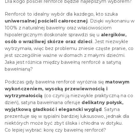
Dla kogo pościel renforcé będzie najlepszym wyborem?
Renforcé to idealny wybór dla każdego, kto szuka
uniwersalnej pościeli całorocznej
. Dzięki wykonaniu w
100% z naturalnej bawełny oraz właściwościom
hipoalergicznym doskonale sprawdzi się u
alergików,
osób o wrażliwej skórze oraz dzieci
. Jest niezwykle
wytrzymała, więc bez problemu zniesie częste pranie, co
jest szczególnie ważne w domach z małymi dziećmi.
Jaka jest różnica między bawełną renforcé a satyną
bawełnianą?
Podczas gdy bawełna renforcé wyróżnia się
matowym
wykończeniem, wysoką przewiewnością i
wytrzymałością
(co czyni ją niezwykle praktyczną na co
dzień), satyna bawełniana oferuje
delikatny połysk,
wyjątkową gładkość i elegancki wygląd
. Satyna
prezentuje się w sypialni bardziej luksusowo, jednak dla
niektórych może być zbyt śliska i chłodna w dotyku.
Co lepiej wybrać: korę czy bawełnę renforcé?