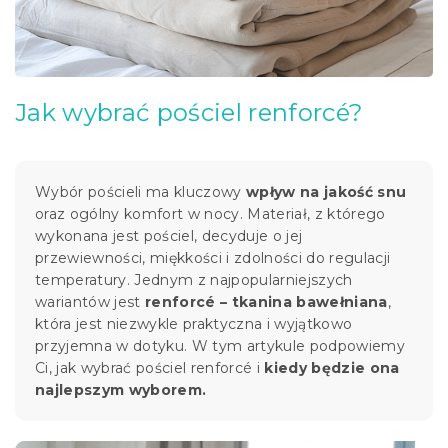
y
k
u
ł
Jak wybrać pościel renforcé?
ó
w
Wybór pościeli ma kluczowy
wpływ na jakość snu
oraz ogólny komfort w nocy. Materiał, z którego
wykonana jest pościel, decyduje o jej
przewiewności, miękkości i zdolności do regulacji
temperatury. Jednym z najpopularniejszych
wariantów jest
renforcé – tkanina bawełniana
,
która jest niezwykle praktyczna i wyjątkowo
przyjemna w dotyku. W tym artykule podpowiemy
Ci, jak wybrać pościel renforcé i
kiedy będzie ona
najlepszym wyborem.