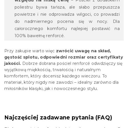
względu na niską cenę
– Pościel z dodatkiem
poliestru bywa tańsza, ale słabo przepuszcza
powietrze i nie odprowadza wilgoci, co prowadzi
do nadmiernego pocenia się w nocy. Dla
całorocznego komfortu najlepiej postawić na
100% bawełnę renforcé.
Przy zakupie warto więc
zwrócić uwagę na skład,
gęstość splotu, odpowiedni rozmiar oraz certyfikaty
jakości.
Dobrze dobrana pościel renforcé odwdzięczy się
wyjątkową miękkością, trwałością i naturalnym
komfortem, który docenisz każdego wieczoru. To
materiał, który nigdy nie zawodzi – idealny zarówno dla
miłośników klasyki, jak i nowoczesnego stylu.
Najczęściej zadawane pytania (FAQ)