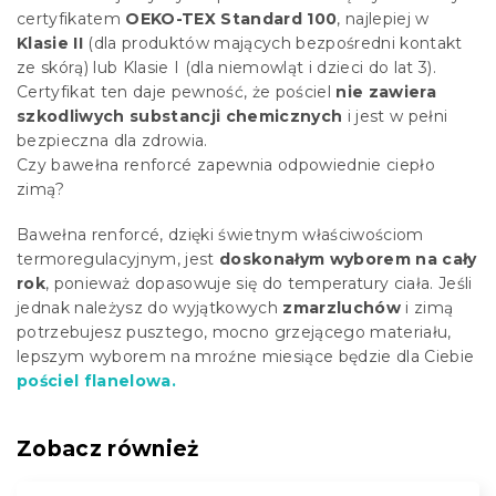
certyfikatem
OEKO-TEX Standard 100
, najlepiej w
Klasie II
(dla produktów mających bezpośredni kontakt
ze skórą) lub Klasie I (dla niemowląt i dzieci do lat 3).
Certyfikat ten daje pewność, że pościel
nie zawiera
szkodliwych substancji chemicznych
i jest w pełni
bezpieczna dla zdrowia.
Czy bawełna renforcé zapewnia odpowiednie ciepło
zimą?
Bawełna renforcé, dzięki świetnym właściwościom
termoregulacyjnym, jest
doskonałym wyborem na cały
rok
, ponieważ dopasowuje się do temperatury ciała. Jeśli
jednak należysz do wyjątkowych
zmarzluchów
i zimą
potrzebujesz pusztego, mocno grzejącego materiału,
lepszym wyborem na mroźne miesiące będzie dla Ciebie
pościel flanelowa.
Zobacz również