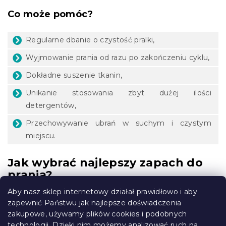
Co może pomóc?
Regularne dbanie o czystość pralki,
Wyjmowanie prania od razu po zakończeniu cyklu,
Dokładne suszenie tkanin,
Unikanie stosowania zbyt dużej ilości
detergentów,
Przechowywanie ubrań w suchym i czystym
miejscu.
Jak wybrać najlepszy zapach do
prania?
Aby nasz sklep internetowy działał prawidłowo i aby
Wybór idealnego zapachu to przede wszystkim kwestia
zapewnić Państwu jak najlepsze doświadczenia
indywidualnych upodobań
. Jedni wolą świeżą bawełnę,
zakupowe, używamy plików cookies i podobnych
inni wybierają wyraziste nuty perfumowane lub kojącą
technologii. Dzięki nim możemy analizować ruch na