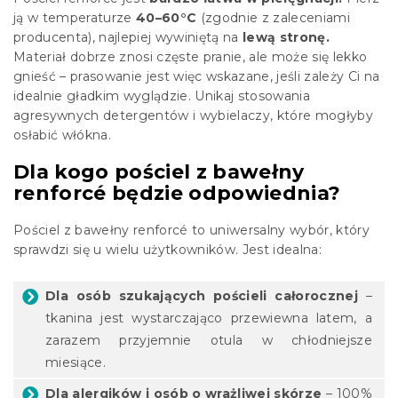
ją w temperaturze
40–60°C
(zgodnie z zaleceniami
producenta), najlepiej wywiniętą na
lewą stronę.
Materiał dobrze znosi częste pranie, ale może się lekko
gnieść – prasowanie jest więc wskazane, jeśli zależy Ci na
idealnie gładkim wyglądzie. Unikaj stosowania
agresywnych detergentów i wybielaczy, które mogłyby
osłabić włókna.
Dla kogo pościel z bawełny
renforcé będzie odpowiednia?
Pościel z bawełny renforcé to uniwersalny wybór, który
sprawdzi się u wielu użytkowników. Jest idealna:
Dla osób szukających pościeli całorocznej
–
tkanina jest wystarczająco przewiewna latem, a
zarazem przyjemnie otula w chłodniejsze
miesiące.
Dla alergików i osób o wrażliwej skórze
– 100%