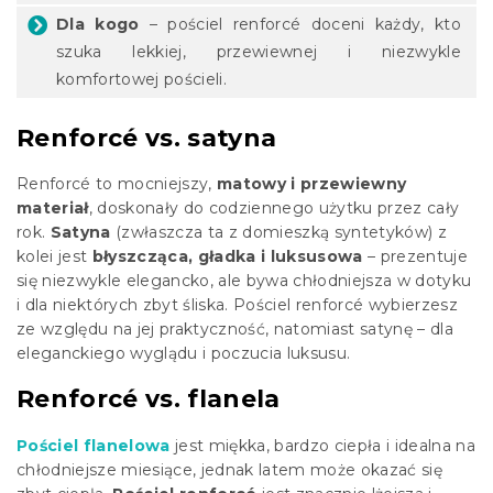
Dla kogo
– pościel renforcé doceni każdy, kto
szuka lekkiej, przewiewnej i niezwykle
komfortowej pościeli.
Renforcé vs. satyna
Renforcé to mocniejszy,
matowy i przewiewny
materiał
, doskonały do codziennego użytku przez cały
rok.
Satyna
(zwłaszcza ta z domieszką syntetyków) z
kolei jest
błyszcząca, gładka i luksusowa
– prezentuje
się niezwykle elegancko, ale bywa chłodniejsza w dotyku
i dla niektórych zbyt śliska. Pościel renforcé wybierzesz
ze względu na jej praktyczność, natomiast satynę – dla
eleganckiego wyglądu i poczucia luksusu.
Renforcé vs. flanela
Pościel flanelowa
jest miękka, bardzo ciepła i idealna na
chłodniejsze miesiące, jednak latem może okazać się