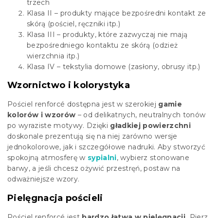
trzech
Klasa II – produkty mające bezpośredni kontakt ze
skórą (pościel, ręczniki itp.)
Klasa III – produkty, które zazwyczaj nie mają
bezpośredniego kontaktu ze skórą (odzież
wierzchnia itp.)
Klasa IV – tekstylia domowe (zasłony, obrusy itp.)
Wzornictwo i kolorystyka
Pościel renforcé dostępna jest w szerokiej
gamie
kolorów i wzorów
– od delikatnych, neutralnych tonów
po wyraziste motywy. Dzięki
gładkiej powierzchni
doskonale prezentują się na niej zarówno wersje
jednokolorowe, jak i szczegółowe nadruki. Aby stworzyć
spokojną atmosferę w
sypialni
, wybierz stonowane
barwy, a jeśli chcesz ożywić przestręń, postaw na
odważniejsze wzory.
Pielęgnacja pościeli
Pościel renforcé jest
bardzo łatwa w pielęgnacji.
Pierz