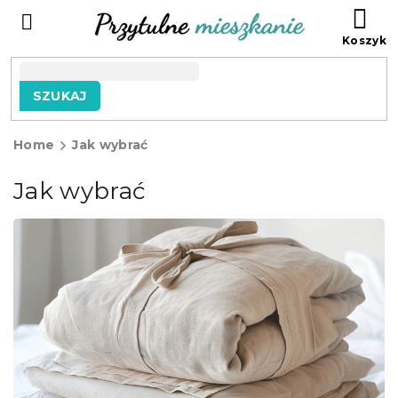
Przejść
KO
do
treści
SZUKAJ
Home
Jak wybrać
Jak wybrać
L
i
s
t
a
a
r
t