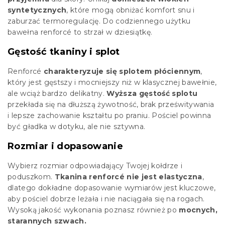
syntetycznych
, które mogą obniżać komfort snu i
zaburzać termoregulację. Do codziennego użytku
bawełna renforcé to strzał w dziesiątkę.
Gęstość tkaniny i splot
Renforcé
charakteryzuje się splotem płóciennym
,
który jest gęstszy i mocniejszy niż w klasycznej bawełnie,
ale wciąż bardzo delikatny.
Wyższa gęstość splotu
przekłada się na dłuższą żywotność, brak prześwitywania
i lepsze zachowanie kształtu po praniu. Pościel powinna
być gładka w dotyku, ale nie sztywna.
Rozmiar i dopasowanie
Wybierz rozmiar odpowiadający Twojej kołdrze i
poduszkom.
Tkanina renforcé nie jest elastyczna
,
dlatego dokładne dopasowanie wymiarów jest kluczowe,
aby pościel dobrze leżała i nie naciągała się na rogach.
Wysoką jakość wykonania poznasz również po
mocnych,
starannych szwach.