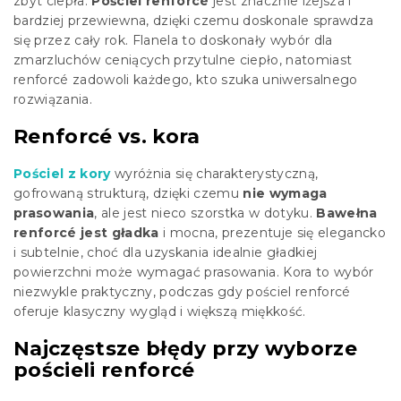
zbyt ciepła.
Pościel renforcé
jest znacznie lżejsza i
bardziej przewiewna, dzięki czemu doskonale sprawdza
się przez cały rok. Flanela to doskonały wybór dla
zmarzluchów ceniących przytulne ciepło, natomiast
renforcé zadowoli każdego, kto szuka uniwersalnego
rozwiązania.
Renforcé vs. kora
Pościel z kory
wyróżnia się charakterystyczną,
gofrowaną strukturą, dzięki czemu
nie wymaga
prasowania
, ale jest nieco szorstka w dotyku.
Bawełna
renforcé jest gładka
i mocna, prezentuje się elegancko
i subtelnie, choć dla uzyskania idealnie gładkiej
powierzchni może wymagać prasowania. Kora to wybór
niezwykle praktyczny, podczas gdy pościel renforcé
oferuje klasyczny wygląd i większą miękkość.
Najczęstsze błędy przy wyborze
pościeli renforcé