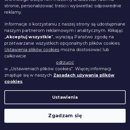
lawendę.
stronie, personalizować treści i wyświetlać odpowiednie
reklamy.
Dzięki skoncentrowanym perfumom do prania oraz
nowoczesnym perełkom zapachowym możesz cieszyć
Informacje o korzystaniu z naszej strony są udostępniane
się
długotrwałą świeżością
przy minimalnym zużyciu
naszym partnerom reklamowym i analitycznym. Klikając
produktu. Jeśli masz wątpliwości,
wypróbuj najpierw
„
Akceptuj wszystkie
”, wyrażają Państwo zgodę na
próbki zapachów
i znajdź ten, który najbardziej Ci
przetwarzanie wszystkich opcjonalnych plików cookies.
odpowiada.
Ustawienia plików cookies
można dostosować lub
całkowicie
odrzucić
Często zadawane pytania
w „Ustawieniach plików cookies”. Więcej informacji
znajduje się w naszych
Zasadach używania plików
cookies
.
Czym różni się płyn do płukania od perfum do prania?
Płyn do płukania tkanin ma za zadanie przede wszystkim
Ustawienia
zmiękczyć materiał, natomiast
perfumy do prania
służą
głównie do nadawania praniu intensywnego i
długotrwałego zapachu.
Zgadzam się
Gdzie wlewa się perfumy do prania?