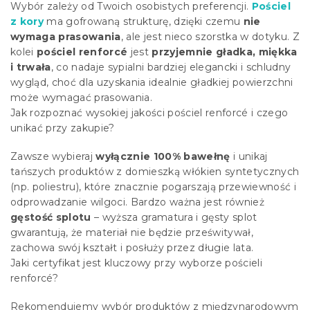
Wybór zależy od Twoich osobistych preferencji.
Pościel
z kory
ma gofrowaną strukturę, dzięki czemu
nie
wymaga prasowania
, ale jest nieco szorstka w dotyku. Z
kolei
pościel renforcé
jest
przyjemnie gładka, miękka
i trwała
, co nadaje sypialni bardziej elegancki i schludny
wygląd, choć dla uzyskania idealnie gładkiej powierzchni
może wymagać prasowania.
Jak rozpoznać wysokiej jakości pościel renforcé i czego
unikać przy zakupie?
Zawsze wybieraj
wyłącznie 100% bawełnę
i unikaj
tańszych produktów z domieszką włókien syntetycznych
(np. poliestru), które znacznie pogarszają przewiewność i
odprowadzanie wilgoci. Bardzo ważna jest również
gęstość splotu
– wyższa gramatura i gęsty splot
gwarantują, że materiał nie będzie prześwitywał,
zachowa swój kształt i posłuży przez długie lata.
Jaki certyfikat jest kluczowy przy wyborze pościeli
renforcé?
Rekomendujemy wybór produktów z międzynarodowym