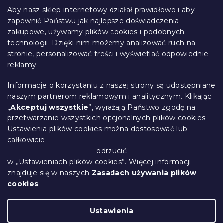
t
Aby nasz sklep internetowy działał prawidłowo i aby
o
zapewnić Państwu jak najlepsze doświadczenia
Informacje dla Ciebie
p
zakupowe, używamy plików cookies i podobnych
k
technologii. Dzięki nim możemy analizować ruch na
Śledzenie zamówienia
a
stronie, personalizować treści i wyświetlać odpowiednie
Opcje dostawy
reklamy.
Metody płatności
Reklamacje i zwroty towarów
Informacje o korzystaniu z naszej strony są udostępniane
Kontakt
naszym partnerom reklamowym i analitycznym. Klikając
Regulamin
„
Akceptuj wszystkie
”, wyrażają Państwo zgodę na
przetwarzanie wszystkich opcjonalnych plików cookies.
Ochrona danych osobowych
Ustawienia plików cookies
można dostosować lub
Kodeks etyczny
całkowicie
Dla partnerów
odrzucić
w „Ustawieniach plików cookies”. Więcej informacji
znajduje się w naszych
Zasadach używania plików
cookies
.
Opracował Shoptet Premium
Ustawienia