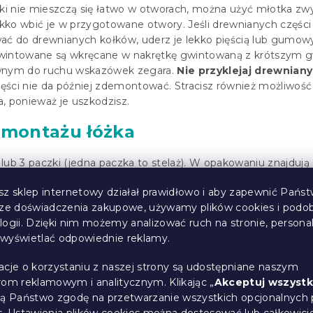
łki nie mieszczą się łatwo w otworach, można użyć młotka z
ko wbić je w przygotowane otwory. Jeśli drewnianych części
 do drewnianych kołków, uderz je lekko pięścią lub gumo
wintowane są wkręcane w nakrętkę gwintowaną z krótszym 
iwnym do ruchu wskazówek zegara.
Nie przyklejaj drewnian
zęści nie da później zdemontować. Stracisz również możliwość
, ponieważ je uszkodzisz.
a montażu łóżka
lub 3 paczki (jedna paczka to stelaż). W opakowaniu znajdują 
 do samego montażu, w skład których wchodzą drewniane kołk
sz sklep internetowy działał prawidłowo i aby zapewnić Państ
enty.
Akcesoria te znajdziesz w pakiecie z zagłówkiem ł
sze doświadczenia zakupowe, używamy plików cookies i podo
:
logii. Dzięki nim możemy analizować ruch na stronie, persona
i wyświetlać odpowiednie reklamy.
órz paczki,
sprawdź wszystkie części i akcesoria
i rozłóż j
acje o korzystaniu z naszej strony są udostępniane naszym
rom reklamowym i analitycznym. Klikając „
Akceptuj wszystk
ne kołki w otwory i wkręć pręty gwintowane w nakrętki gwin
ją Państwo zgodę na przetwarzanie wszystkich opcjonalnych 
 łóżka ze zmontowanym wezgłowiem
i dokręć pręt gwinto
s.
Ustawienia plików cookies
można dostosować lub całkowici