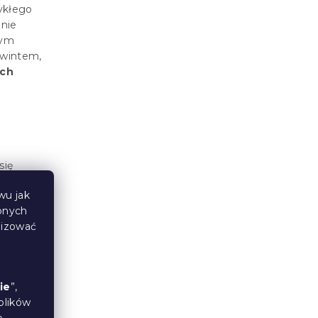
wykłego
 nie
wym
gwintem,
ych
się
i,
wu jak
óżka
.
bnych
lizować
e na
ie
”,
towane.
plików
wany do
e