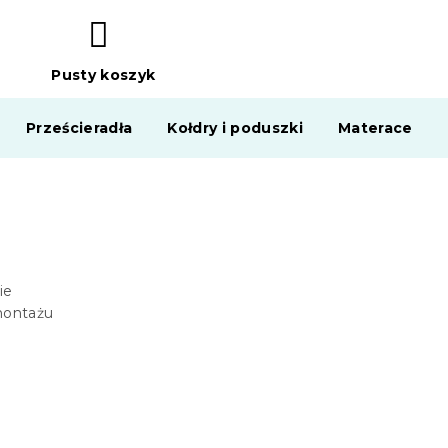
Pusty koszyk
KOSZYK
Prześcieradła
Kołdry i poduszki
Materace
ie
montażu