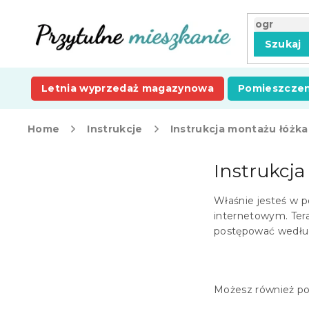
Przejść
do
treści
Szukaj
Letnia wyprzedaż magazynowa
Pomieszczen
Home
Instrukcje
Instrukcja montażu łóż
P
Instrukcj
a
s
e
Właśnie jesteś w p
k
internetowym. Ter
b
postępować według 
o
c
z
Możesz również po
n
y