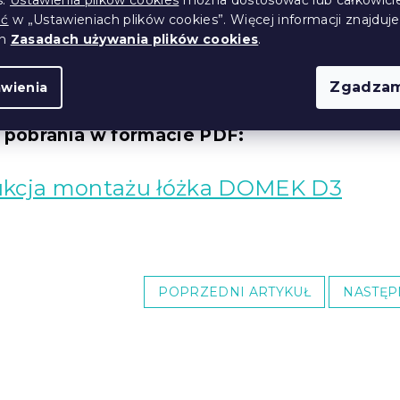
ntowanej za pomocą dołączonego klucza imbusowego.
ić
w „Ustawieniach plików cookies”. Więcej informacji znajduje
osób przymocuj część znajdującą się w nogach.
ch
Zasadach używania plików cookies
.
telaż w ramę łóżka
ew można na stałe połączyć z łóżkiem za pomocą śrub.
Zgadzam
awienia
łóż materac na stelażu i łóżko będzie gotowe
o pobrania w formacie PDF:
rukcja montażu łóżka DOMEK D3
POPRZEDNI ARTYKUŁ
NASTĘP