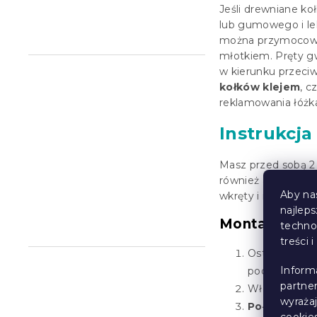
Jeśli drewniane ko
lub gumowego i lek
można przymocować
młotkiem. Pręty g
w kierunku przec
kołków klejem
, c
reklamowania łóżka
Instrukcj
Masz przed sobą 2 
również akcesoria
Aby na
wkręty i inne elem
najlep
Montaż łóżka
techno
treści 
Ostrożnie otw
Inform
podłodze.
partne
Włóż drewnia
wyraża
Połącz bok
cookie