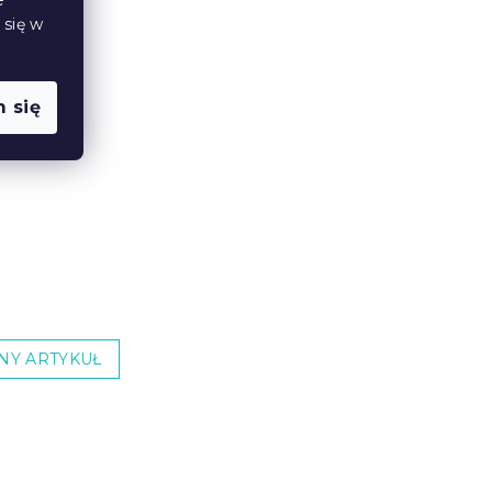
 się w
 się
NY ARTYKUŁ