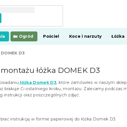
ia
Ogród
Pościel
Koce i narzuty
Łóżka
ka DOMEK D3
a montażu łóżka DOMEK D3
osiadaniu
łóżka
Domek D3
, które zamówiłeś w naszym sklep
az brakuje Ci ostatniego kroku, montażu. Zalecamy podczas 
instrukcji oraz poszczególnych zdjęć.
brać instrukcję w formie papierowej do łóżka Domek D3.