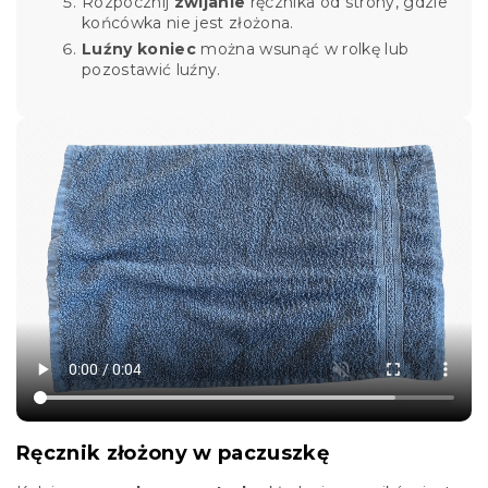
Rozpocznij
zwijanie
ręcznika od strony, gdzie
końcówka nie jest złożona.
Luźny koniec
można wsunąć w rolkę lub
pozostawić luźny.
Ręcznik złożony w paczuszkę