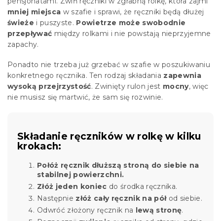
pensjonatami. Zwiń ręczniki w zgrabną rolkę, która zajmi
mniej miejsca
w szafie i sprawi, że ręczniki będą dłużej
świeże
i puszyste.
Powietrze może swobodnie
przepływać
między rolkami i nie powstają nieprzyjemne
zapachy.
Ponadto nie trzeba już grzebać w szafie w poszukiwaniu
konkretnego ręcznika. Ten rodzaj składania
zapewnia
wysoką przejrzystość
. Zwinięty rulon jest
mocny
, więc
nie musisz się martwić, że sam się rozwinie.
Składanie ręczników w rolkę w kilku
krokach:
Połóż ręcznik dłuższą stroną do siebie na
stabilnej powierzchni.
Złóż jeden koniec
do środka ręcznika.
Następnie
złóż cały ręcznik na pół
od siebie.
Odwróć złożony ręcznik na
lewą stronę
.