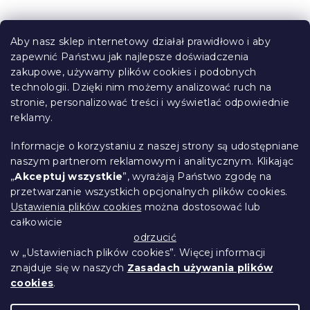
S
t
Aby nasz sklep internetowy działał prawidłowo i aby
o
zapewnić Państwu jak najlepsze doświadczenia
Informacje dla Ciebie
p
zakupowe, używamy plików cookies i podobnych
k
technologii. Dzięki nim możemy analizować ruch na
Śledzenie zamówienia
a
stronie, personalizować treści i wyświetlać odpowiednie
Opcje dostawy
reklamy.
Metody płatności
Reklamacje i zwroty towarów
Informacje o korzystaniu z naszej strony są udostępniane
Kontakt
naszym partnerom reklamowym i analitycznym. Klikając
Regulamin
„
Akceptuj wszystkie
”, wyrażają Państwo zgodę na
przetwarzanie wszystkich opcjonalnych plików cookies.
Ochrona danych osobowych
Ustawienia plików cookies
można dostosować lub
Kodeks etyczny
całkowicie
Dla partnerów
odrzucić
w „Ustawieniach plików cookies”. Więcej informacji
znajduje się w naszych
Zasadach używania plików
cookies
.
Opracował Shoptet Premium