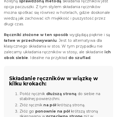
Kolejną
sprawdzoną metodą
składania ręczników jest
opcja paczuszki. Z tym stylem składania ręczników
można spotkać się również w hotelach, gdzie doskonale
wiedzą jak zachować ich miękkość i puszystość przez
długi czas.
Ręczniki złożone w ten sposób
wyglądają pięknie i są
łatwe w przechowywaniu
. Jest to alternatywa dla
klasycznego składania w stos. W tym przypadku nie
zalecamy układania ręczników w stosy, ale składanie
ich
obok siebie
. Idealne na przykład
do szuflad
.
Składanie ręczników w wiązkę w
kilku krokach:
Połóż ręcznik
dłuższą stroną
do siebie na
stabilnej powierzchni.
Złóż ręcznik
na pół
krótszą stroną.
Złóż go
ponownie na pół
krótszą stroną
skierowaną w
przeciwną stronę
niż w