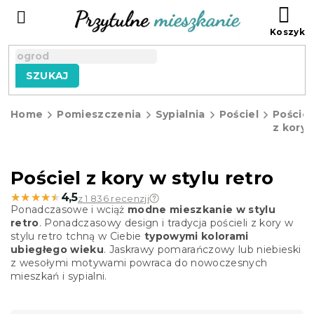
Przejść
KO
do
treści
SZUKAJ
Home
Pomieszczenia
Sypialnia
Pościel
Pościel
z kory
Pościel z kory w stylu retro
★★★★★
★★★★★
4,5
z 1 836 recenzji
Ponadczasowe i wciąż
modne mieszkanie w stylu
retro
. Ponadczasowy design i tradycja pościeli z kory w
stylu retro tchną w Ciebie
typowymi kolorami
ubiegłego wieku
. Jaskrawy pomarańczowy lub niebieski
z wesołymi motywami powraca do nowoczesnych
mieszkań i sypialni.