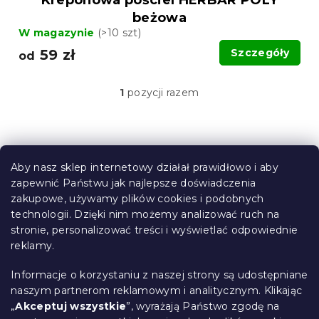
Kreponowa pościel HERBAR POLY
beżowa
W magazynie
(>10 szt)
59 zł
Szczegóły
od
1
pozycji razem
K
o
n
t
S
r
t
o
Aby nasz sklep internetowy działał prawidłowo i aby
o
l
zapewnić Państwu jak najlepsze doświadczenia
Informacje dla Ciebie
k
p
zakupowe, używamy plików cookies i podobnych
i
k
technologii. Dzięki nim możemy analizować ruch na
Śledzenie zamówienia
l
a
stronie, personalizować treści i wyświetlać odpowiednie
i
Opcje dostawy
reklamy.
s
Metody płatności
t
Reklamacje i zwroty towarów
y
Informacje o korzystaniu z naszej strony są udostępniane
Kontakt
naszym partnerom reklamowym i analitycznym. Klikając
Regulamin
„
Akceptuj wszystkie
”, wyrażają Państwo zgodę na