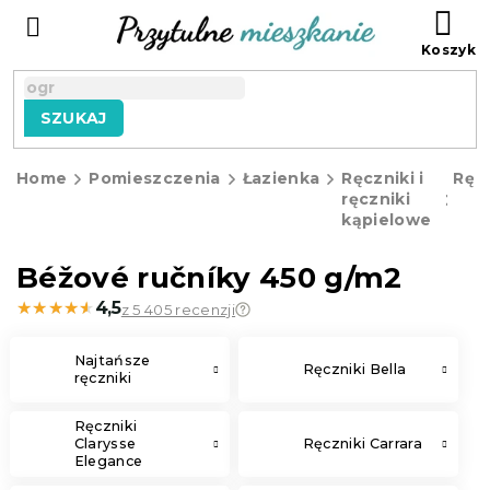
Przejść
KO
do
treści
SZUKAJ
Home
Pomieszczenia
Łazienka
Ręczniki i
Ręcz
ręczniki
kąpielowe
Béžové ručníky 450 g/m2
★★★★★
★★★★★
4,5
z 5 405 recenzji
Najtańsze
Ręczniki Bella
ręczniki
Ręczniki
Clarysse
Ręczniki Carrara
Elegance