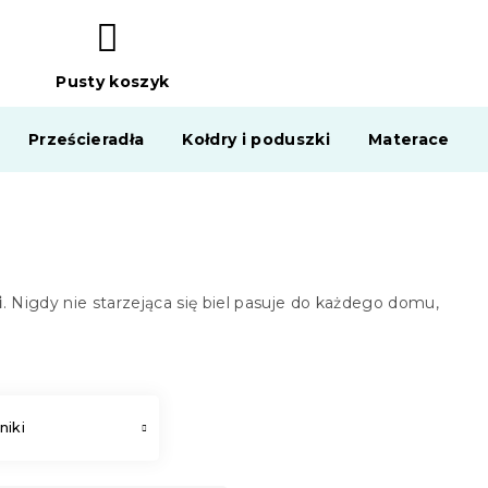
Pusty koszyk
KOSZYK
Prześcieradła
Kołdry i poduszki
Materace
i
. Nigdy nie starzejąca się biel pasuje do każdego domu,
niki