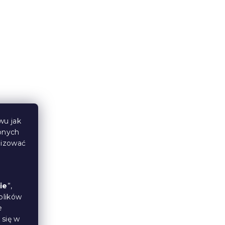
wu jak
bnych
lizować
ie
”,
plików
e
 się w