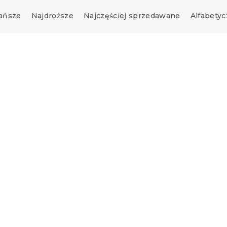
ańsze
Najdroższe
Najczęściej sprzedawane
Alfabetyc
obrus biały -
ary
(>10 szt)