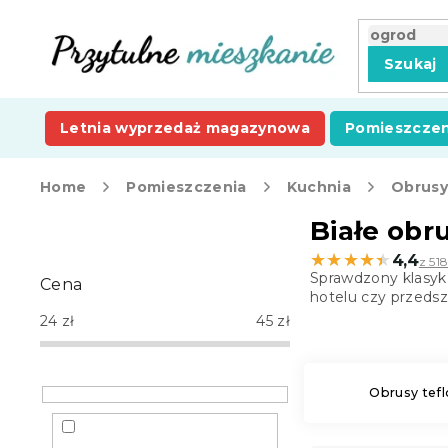
Przejść
do
treści
Szukaj
Letnia wyprzedaż magazynowa
Pomieszczen
Home
Pomieszczenia
Kuchnia
Obrus
P
Białe obr
a
★★★★★
★★★★★
4,4
z 518
s
Sprawdzony klasyk 
Cena
e
hotelu czy przedsz
k
24
zł
45
zł
b
o
c
Obrusy tef
z
n
y