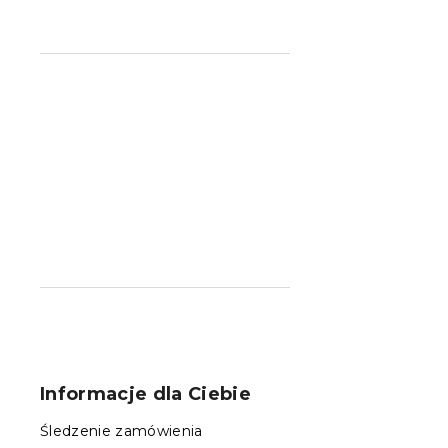
S
t
o
Informacje dla Ciebie
p
k
Śledzenie zamówienia
a