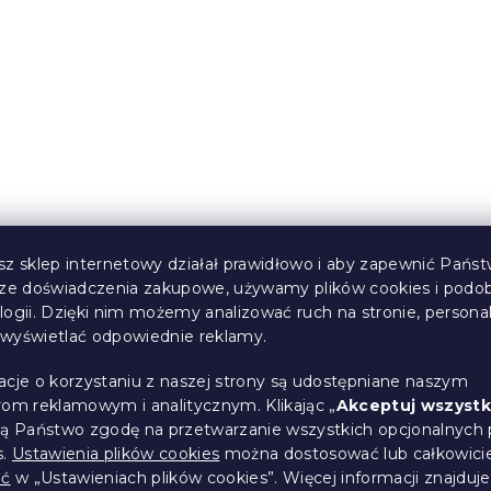
sz sklep internetowy działał prawidłowo i aby zapewnić Państ
sze doświadczenia zakupowe, używamy plików cookies i podo
logii. Dzięki nim możemy analizować ruch na stronie, persona
i wyświetlać odpowiednie reklamy.
acje o korzystaniu z naszej strony są udostępniane naszym
rom reklamowym i analitycznym. Klikając „
Akceptuj wszystk
ją Państwo zgodę na przetwarzanie wszystkich opcjonalnych 
s.
Ustawienia plików cookies
można dostosować lub całkowici
ić
w „Ustawieniach plików cookies”. Więcej informacji znajduje