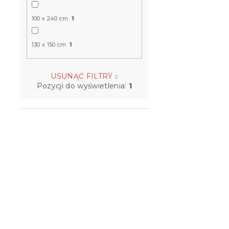
100 x 240 cm
1
130 x 150 cm
1
USUNĄĆ FILTRY
Pozycji do wyświetlenia:
1