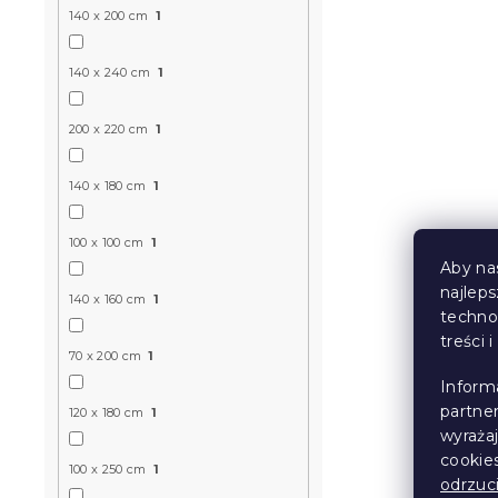
140 x 200 cm
1
140 x 240 cm
1
200 x 220 cm
1
140 x 180 cm
1
100 x 100 cm
1
Aby na
najlep
140 x 160 cm
1
techno
treści 
70 x 200 cm
1
Inform
partne
120 x 180 cm
1
wyraża
cookie
100 x 250 cm
1
odrzuc