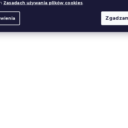
ch
Zasadach używania plików cookies
.
Zgadzam
awienia