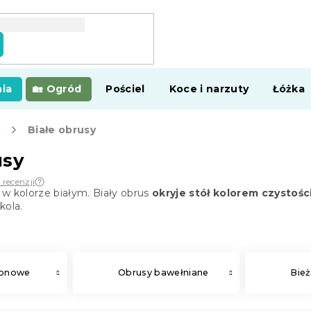
ia
Ogród
Pościel
Koce i narzuty
Łóżka
y
Białe obrusy
usy
 recenzji
w kolorze białym. Biały obrus
okryje stół kolorem czystośc
kola.
lonowe
Obrusy bawełniane
Bież