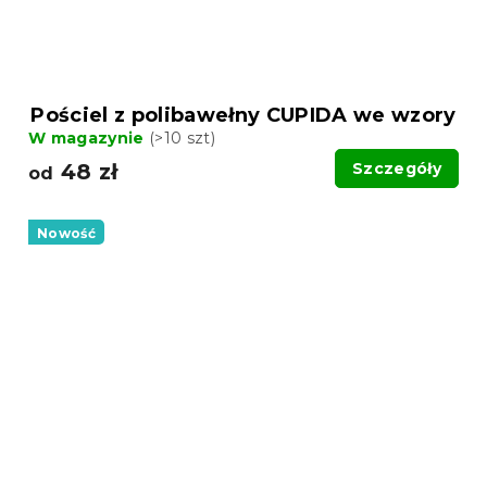
Pościel z polibawełny CUPIDA we wzory
W magazynie
(>10 szt)
48 zł
Szczegóły
od
Nowość