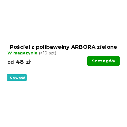
Pościel z polibawełny ARBORA zielone
W magazynie
(>10 szt)
48 zł
Szczegóły
od
Nowość