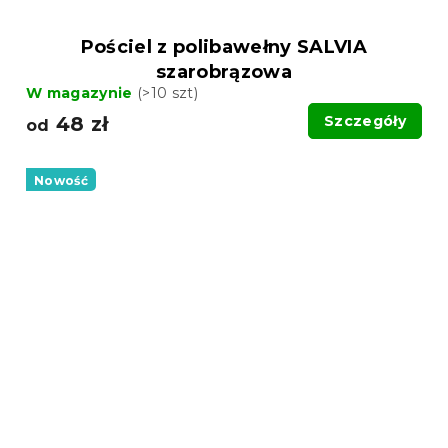
Pościel z polibawełny SALVIA
szarobrązowa
W magazynie
(>10 szt)
48 zł
Szczegóły
od
Nowość