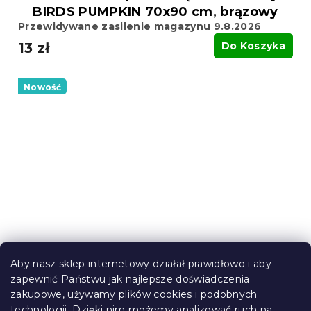
BIRDS PUMPKIN 70x90 cm, brązowy
Przewidywane zasilenie magazynu 9.8.2026
13 zł
Do Koszyka
Nowość
Aby nasz sklep internetowy działał prawidłowo i aby
zapewnić Państwu jak najlepsze doświadczenia
Poszewka na poduszkę z mikrofibry
zakupowe, używamy plików cookies i podobnych
CATS AND PUMPKINS 45x45 cm,
technologii. Dzięki nim możemy analizować ruch na