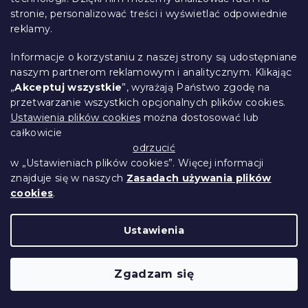
stronie, personalizować treści i wyświetlać odpowiednie
kolorowy
reklamy.
Przewidywane zasilenie magazynu 9.8.2026
10 zł
Do Koszyka
Informacje o korzystaniu z naszej strony są udostępniane
naszym partnerom reklamowym i analitycznym. Klikając
„
Akceptuj wszystkie
”, wyrażają Państwo zgodę na
Nowość
przetwarzanie wszystkich opcjonalnych plików cookies.
Ustawienia plików cookies
można dostosować lub
całkowicie
odrzucić
w „Ustawieniach plików cookies”. Więcej informacji
znajduje się w naszych
Zasadach używania plików
cookies
.
Ustawienia
Zgadzam się
Poszewka na poduszkę z mikrofibry