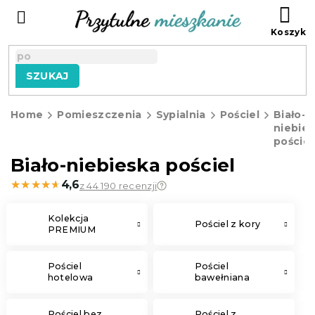
Przejść
KO
do
treści
SZUKAJ
Home
Pomieszczenia
Sypialnia
Pościel
Biało-
niebie
pościel
Biało-niebieska pościel
★★★★★
★★★★★
4,6
z 44 190 recenzji
Kolekcja
Pościel z kory
PREMIUM
Pościel
Pościel
hotelowa
bawełniana
Pościel bez
Pościel z