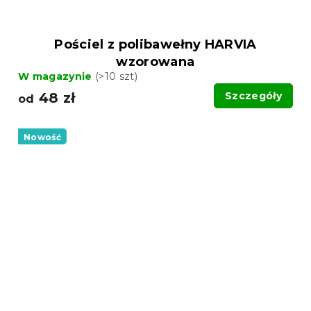
Pościel z polibawełny HARVIA
wzorowana
W magazynie
(>10 szt)
48 zł
Szczegóły
od
Nowość