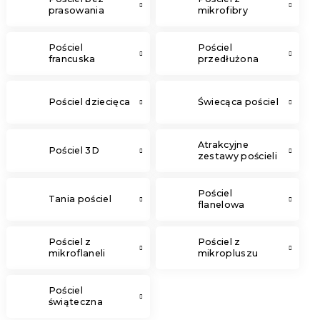
prasowania
mikrofibry
Pościel
Pościel
francuska
przedłużona
Pościel dziecięca
Świecąca pościel
Atrakcyjne
Pościel 3D
zestawy pościeli
Pościel
Tania pościel
flanelowa
Pościel z
Pościel z
mikroflaneli
mikropluszu
Pościel
świąteczna