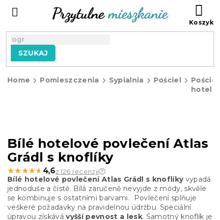
Przejść
KO
do
treści
SZUKAJ
Home
Pomieszczenia
Sypialnia
Pościel
Pościel
hotelo
Bílé hotelové povlečení Atlas
Grádl s knoflíky
★★★★★
★★★★★
4,6
z 126 recenzji
Bílé hotelové povlečení Atlas Grádl s knoflíky
vypadá
jednoduše a čistě. Bílá zaručeně nevyjde z módy, skvěle
se kombinuje s ostatními barvami. Povlečení splňuje
veškeré požadavky na pravidelnou údržbu. Speciální
úpravou získává
vyšší pevnost a lesk
. Samotný knoflík je