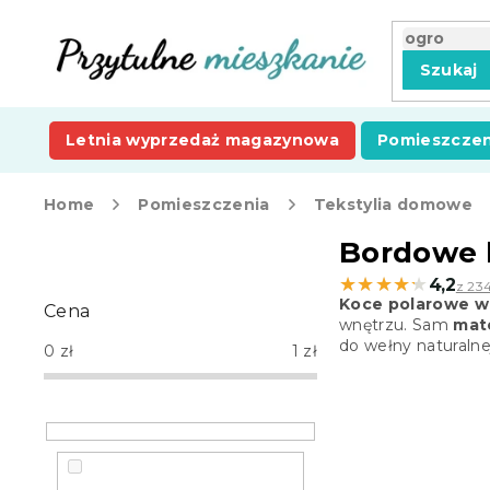
Przejść
do
treści
Szukaj
Letnia wyprzedaż magazynowa
Pomieszczen
Home
Pomieszczenia
Tekstylia domowe
P
Bordowe 
a
★★★★★
★★★★★
4,2
z 234
s
Koce polarowe w
Cena
e
wnętrzu. Sam
mate
k
do wełny naturalne
0
zł
1
zł
b
o
c
z
n
y