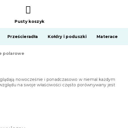
Pusty koszyk
KOSZYK
Prześcieradła
Kołdry i poduszki
Materace
e polarowe
yglądają nowocześnie i ponadczasowo w niemal każdym
zględu na swoje właściwości często porównywany jest