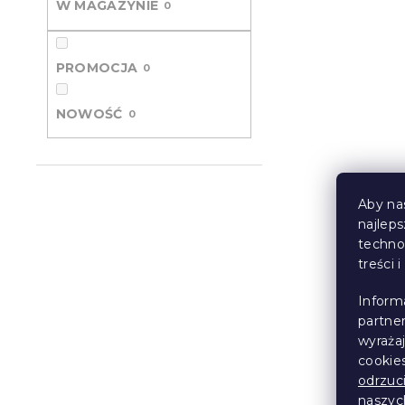
W MAGAZYNIE
0
PROMOCJA
0
NOWOŚĆ
0
Aby na
najlep
techno
treści 
Inform
partne
wyraża
cookie
odrzuc
naszy