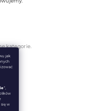
towujemy.
e kategorie.
wu jak
bnych
lizować
ie
”,
plików
e
 się w