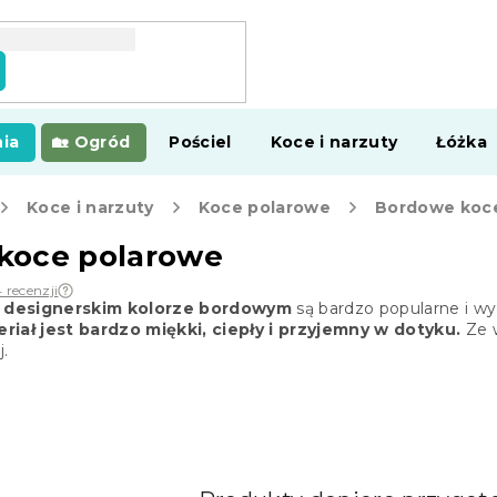
ia
Ogród
Pościel
Koce i narzuty
Łóżka
Koce i narzuty
Koce polarowe
Bordowe koc
koce polarowe
 recenzji
 designerskim kolorze bordowym
są bardzo popularne i w
riał jest bardzo miękki, ciepły i przyjemny w dotyku.
Ze w
j.