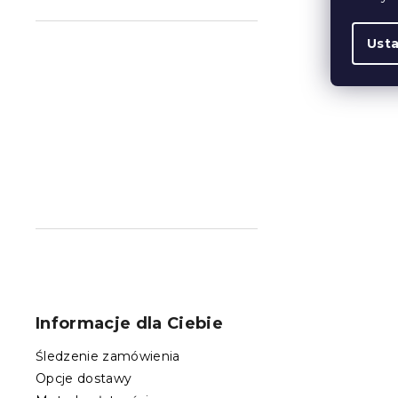
Ust
S
t
o
Informacje dla Ciebie
p
k
Śledzenie zamówienia
a
Opcje dostawy