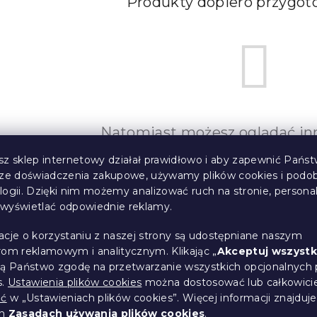
Produkty dopiero przygo
Natomiast możesz oglądać inn
sz sklep internetowy działał prawidłowo i aby zapewnić Państ
sze doświadczenia zakupowe, używamy plików cookies i podo
POWRÓT DO SKLEPU
logii. Dzięki nim możemy analizować ruch na stronie, persona
i wyświetlać odpowiednie reklamy.
acje o korzystaniu z naszej strony są udostępniane naszym
rom reklamowym i analitycznym. Klikając „
Akceptuj wszystk
ją Państwo zgodę na przetwarzanie wszystkich opcjonalnych 
s.
Ustawienia plików cookies
można dostosować lub całkowici
ić
w „Ustawieniach plików cookies”. Więcej informacji znajduje
ch
Zasadach używania plików cookies
.