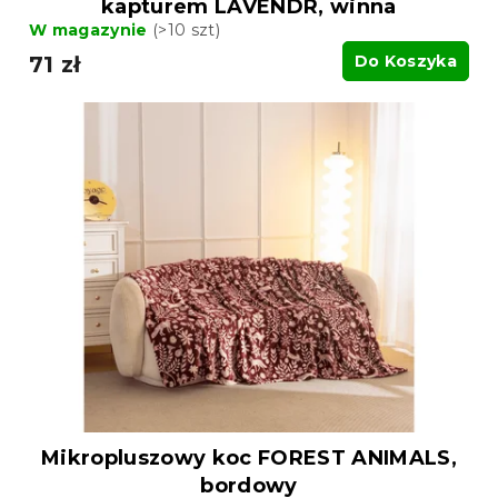
kapturem LAVENDR, winna
W magazynie
(>10 szt)
71 zł
Do Koszyka
Mikropluszowy koc FOREST ANIMALS,
bordowy