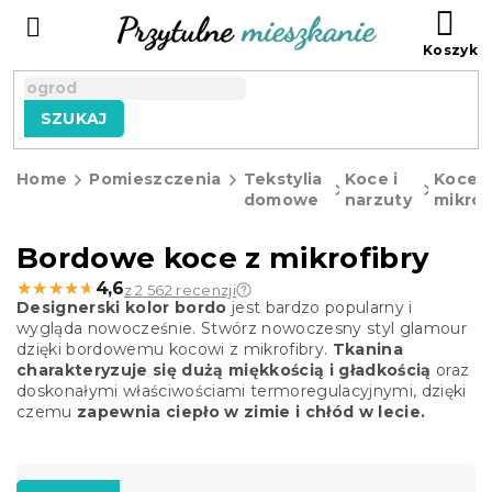
Przejść
KO
do
treści
SZUKAJ
Home
Pomieszczenia
Tekstylia
Koce i
Koce 
domowe
narzuty
mikrof
Bordowe koce z mikrofibry
★★★★★
★★★★★
4,6
z 2 562 recenzji
Designerski kolor bordo
jest bardzo popularny i
wygląda nowocześnie. Stwórz nowoczesny styl glamour
dzięki bordowemu kocowi z mikrofibry.
Tkanina
charakteryzuje się dużą miękkością i gładkością
oraz
doskonałymi właściwościami termoregulacyjnymi, dzięki
czemu
zapewnia ciepło w zimie i chłód w lecie.
S