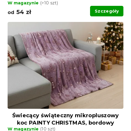
W magazynie
(>10 szt)
54 zł
Szczegóły
od
Świecący świąteczny mikropluszowy
koc PAINTY CHRISTMAS, bordowy
W magazynie
(10 szt)