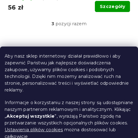
56 zł
Szczegóły
3
pozycji razem
K
o
n
t
S
r
t
o
Aby nasz sklep internetowy działał prawidłowo i aby
o
l
zapewnić Państwu jak najlepsze doświadczenia
Informacje dla Ciebie
k
p
zakupowe, używamy plików cookies i podobnych
i
k
technologii. Dzięki nim możemy analizować ruch na
Śledzenie zamówienia
l
a
stronie, personalizować treści i wyświetlać odpowiednie
i
Opcje dostawy
s
reklamy.
Metody płatności
t
Reklamacje i zwroty towarów
y
Informacje o korzystaniu z naszej strony są udostępniane
Kontakt
naszym partnerom reklamowym i analitycznym. Klikając
Regulamin
„
Akceptuj wszystkie
”, wyrażają Państwo zgodę na
przetwarzanie wszystkich opcjonalnych plików cookies.
Ochrona danych osobowych
Ustawienia plików cookies
można dostosować lub
Kodeks etyczny
całkowicie