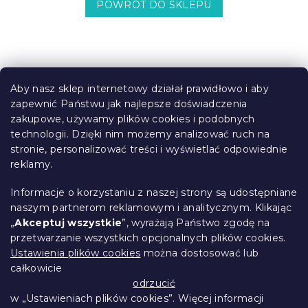
POWRÓT DO SKLEPU
S
t
Aby nasz sklep internetowy działał prawidłowo i aby
o
zapewnić Państwu jak najlepsze doświadczenia
Informacje dla Ciebie
p
zakupowe, używamy plików cookies i podobnych
k
technologii. Dzięki nim możemy analizować ruch na
Śledzenie zamówienia
a
stronie, personalizować treści i wyświetlać odpowiednie
Opcje dostawy
reklamy.
Metody płatności
Reklamacje i zwroty towarów
Informacje o korzystaniu z naszej strony są udostępniane
Kontakt
naszym partnerom reklamowym i analitycznym. Klikając
Regulamin
„
Akceptuj wszystkie
”, wyrażają Państwo zgodę na
przetwarzanie wszystkich opcjonalnych plików cookies.
Ochrona danych osobowych
Ustawienia plików cookies
można dostosować lub
Kodeks etyczny
całkowicie
Dla partnerów
odrzucić
w „Ustawieniach plików cookies”. Więcej informacji