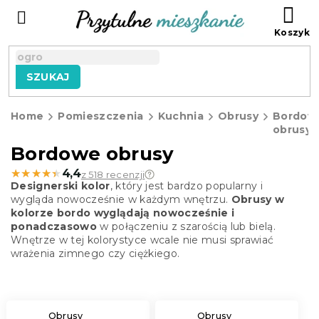
Przejść
KO
do
treści
SZUKAJ
Home
Pomieszczenia
Kuchnia
Obrusy
Bordow
obrusy
Bordowe obrusy
★★★★★
★★★★★
4,4
z 518 recenzji
Designerski kolor
, który jest bardzo popularny i
wygląda nowocześnie w każdym wnętrzu.
Obrusy w
kolorze bordo wyglądają nowocześnie i
ponadczasowo
w połączeniu z szarością lub bielą.
Wnętrze w tej kolorystyce wcale nie musi sprawiać
wrażenia zimnego czy ciężkiego.
Obrusy
Obrusy