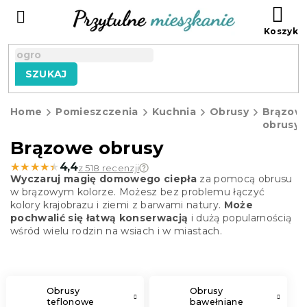
Przejść
KO
do
treści
SZUKAJ
Home
Pomieszczenia
Kuchnia
Obrusy
Brązow
obrusy
Brązowe obrusy
★★★★★
★★★★★
4,4
z 518 recenzji
Wyczaruj magię domowego ciepła
za pomocą obrusu
w brązowym kolorze. Możesz bez problemu łączyć
kolory krajobrazu i ziemi z barwami natury.
Może
pochwalić się łatwą konserwacją
i dużą popularnością
wśród wielu rodzin na wsiach i w miastach.
Obrusy
Obrusy
teflonowe
bawełniane