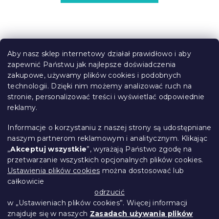
S
t
Aby nasz sklep internetowy działał prawidłowo i aby
o
zapewnić Państwu jak najlepsze doświadczenia
Informacje dla Ciebie
p
zakupowe, używamy plików cookies i podobnych
k
technologii. Dzięki nim możemy analizować ruch na
Śledzenie zamówienia
a
stronie, personalizować treści i wyświetlać odpowiednie
Opcje dostawy
reklamy.
Metody płatności
Reklamacje i zwroty towarów
Informacje o korzystaniu z naszej strony są udostępniane
Kontakt
naszym partnerom reklamowym i analitycznym. Klikając
Regulamin
„
Akceptuj wszystkie
”, wyrażają Państwo zgodę na
przetwarzanie wszystkich opcjonalnych plików cookies.
Ochrona danych osobowych
Ustawienia plików cookies
można dostosować lub
Kodeks etyczny
całkowicie
Dla partnerów
odrzucić
w „Ustawieniach plików cookies”. Więcej informacji
znajduje się w naszych
Zasadach używania plików