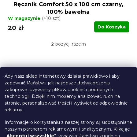
Ręcznik Comfort 50 x 100 cm czarny,
100% bawełna
W magazynie
(>10 szt)
20 zł
Do Koszyka
2
pozycji razem
K
o
n
t
S
r
t
o
Aby nasz sklep internetowy działał prawidłowo i aby
o
l
zapewnić Państwu jak najlepsze doświadczenia
Informacje dla Ciebie
k
p
zakupowe, używamy plików cookies i podobnych
i
k
technologii. Dzięki nim możemy analizować ruch na
Śledzenie zamówienia
l
a
stronie, personalizować treści i wyświetlać odpowiednie
i
Opcje dostawy
s
reklamy.
Metody płatności
t
Reklamacje i zwroty towarów
y
Informacje o korzystaniu z naszej strony są udostępniane
Kontakt
naszym partnerom reklamowym i analitycznym. Klikając
Regulamin
„
Akceptuj wszystkie
”, wyrażają Państwo zgodę na