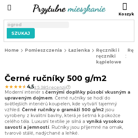
Przejść
KO
do
treści
SZUKAJ
Home
Pomieszczenia
Łazienka
Ręczniki i
Ręcz
ręczniki
kąpielowe
Černé ručníky 500 g/m2
★★★★★
★★★★★
4,5
z 5 385 recenzji
Moderní interiér s
černými doplňky působí vkusným a
upraveným dojmem
. Černé ručníky se hodí do
světlejších interiérů koupelen, kde vytváří tajemný
vzhled.
Černé ručníky o gramáži 500 g/m2
jsou
vyrobeny z kvalitní bavlny, která je šetrná k pokožce
celého těla. Luxusní textilie je silná a
vyniká vysokou
savostí a jemností
. Ručníky jsou příjemné na omak,
tvarově stálé, nadýchané a lehké.