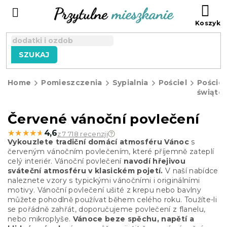
Przejść
KO
do
treści
SZUKAJ
Home
Pomieszczenia
Sypialnia
Pościel
Pościel
świąte
Červené vánoční povlečení
★★★★★
★★★★★
4,6
z 7 718 recenzji
Vykouzlete tradiční domácí atmosféru Vánoc
s
červeným vánočním povlečením, které příjemně zateplí
celý interiér. Vánoční povlečení
navodí hřejivou
sváteční atmosféru v klasickém pojetí.
V naší nabídce
naleznete vzory s typickými vánočními i originálními
motivy. Vánoční povlečení ušité z krepu nebo bavlny
můžete pohodlně používat během celého roku. Toužíte-li
se pořádně zahřát, doporučujeme povlečení z flanelu,
nebo mikroplyše.
Vánoce beze spěchu, napětí a