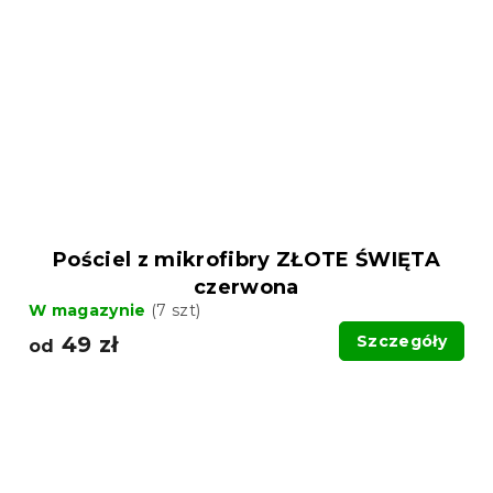
Pościel z mikrofibry ZŁOTE ŚWIĘTA
czerwona
W magazynie
(7 szt)
49 zł
Szczegóły
od