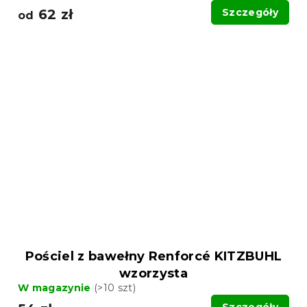
62 zł
Szczegóły
od
Pościel z bawełny Renforcé KITZBUHL
wzorzysta
W magazynie
(>10 szt)