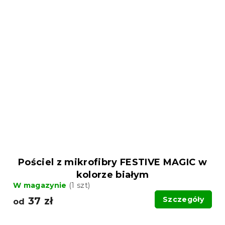
Pościel z mikrofibry FESTIVE MAGIC w
kolorze białym
W magazynie
(1 szt)
37 zł
Szczegóły
od