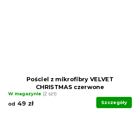
Pościel z mikrofibry VELVET
CHRISTMAS czerwone
W magazynie
(2 szt)
49 zł
Szczegóły
od