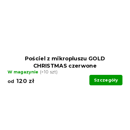
Pościel z mikropluszu GOLD
CHRISTMAS czerwone
W magazynie
(>10 szt)
120 zł
Szczegóły
od