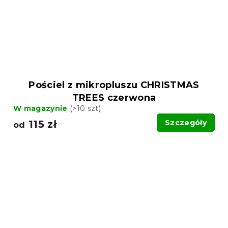
Pościel z mikropluszu CHRISTMAS
TREES czerwona
W magazynie
(>10 szt)
115 zł
Szczegóły
od