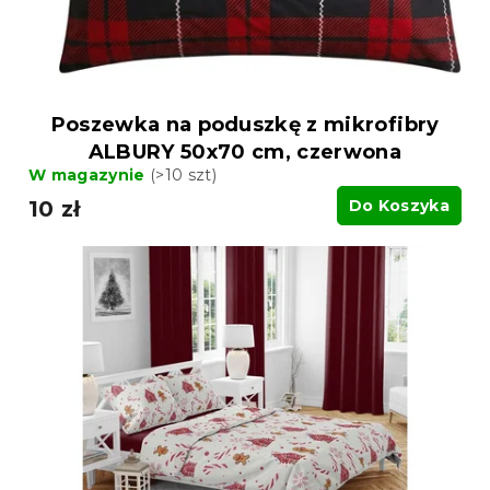
k
k
t
t
ó
ó
w
w
Poszewka na poduszkę z mikrofibry
ALBURY 50x70 cm, czerwona
W magazynie
(>10 szt)
10 zł
Do Koszyka