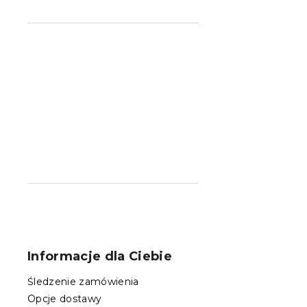
S
t
o
Informacje dla Ciebie
p
k
Śledzenie zamówienia
a
Opcje dostawy