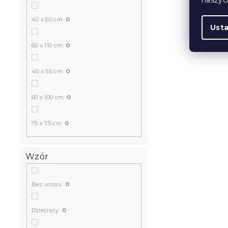
40 x 60 cm
0
Ust
60 x 110 cm
0
40 x 55 cm
0
60 x 100 cm
0
75 x 75 cm
0
Wzór
Bez wzoru
0
Dziecięcy
0