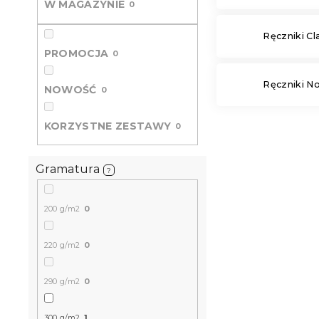
W MAGAZYNIE
0
Ręczniki Cl
PROMOCJA
0
Ręczniki No
NOWOŚĆ
0
KORZYSTNE ZESTAWY
0
Gramatura
?
200 g/m2
0
220 g/m2
0
290 g/m2
0
300 g/m2
1