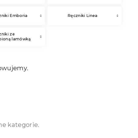
zniki Emboria
Ręczniki Linea
niki ze
bioną lamówką
towujemy.
e kategorie.