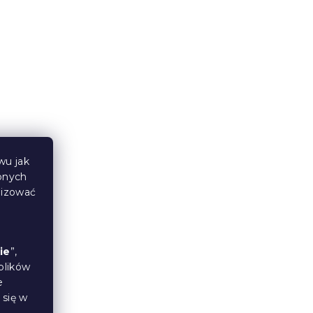
wu jak
bnych
lizować
ie
”,
plików
e
 się w