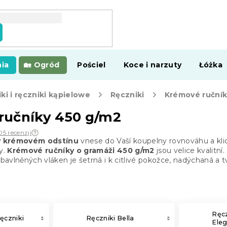
ia
Ogród
Pościel
Koce i narzuty
Łóżka
ki i ręczniki kąpielowe
Ręczniki
Krémové ručník
ručníky 450 g/m2
05 recenzji
r v krémovém odstínu
vnese do Vaší koupelny rovnováhu a kli
y.
Krémové ručníky o gramáži 450 g/m2
jsou velice kvalitní
 bavlněných vláken je šetrná i k citlivé pokožce, nadýchaná a 
Ręcz
ęczniki
Ręczniki Bella
Ele