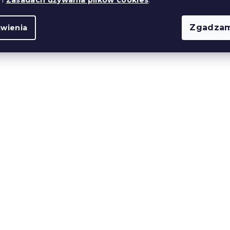
Zgadzam
awienia