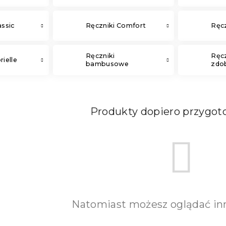
assic
Ręczniki Comfort
Ręc
Ręczniki
Ręcz
rielle
bambusowe
zdo
Produkty dopiero przygo
Natomiast możesz oglądać inn