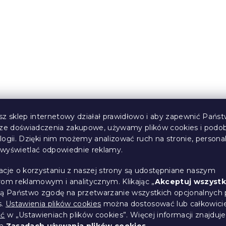
sz sklep internetowy działał prawidłowo i aby zapewnić Państ
sze doświadczenia zakupowe, używamy plików cookies i podo
logii. Dzięki nim możemy analizować ruch na stronie, persona
i wyświetlać odpowiednie reklamy.
acje o korzystaniu z naszej strony są udostępniane naszym
rom reklamowym i analitycznym. Klikając „
Akceptuj wszystk
ją Państwo zgodę na przetwarzanie wszystkich opcjonalnych 
s.
Ustawienia plików cookies
można dostosować lub całkowici
ić
w „Ustawieniach plików cookies”. Więcej informacji znajduje
ch
Zasadach używania plików cookies
.