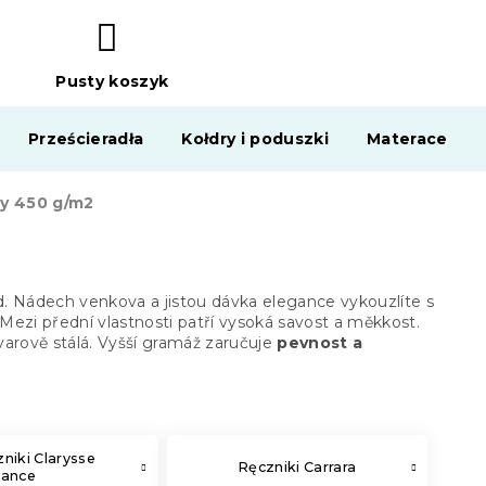
Pusty koszyk
KOSZYK
Prześcieradła
Kołdry i poduszki
Materace
y 450 g/m2
d. Nádech venkova a jistou dávka elegance vykouzlíte s
. Mezi přední vlastnosti patří vysoká savost a měkkost.
tvarově stálá. Vyšší gramáž zaručuje
pevnost a
niki Clarysse
Ręczniki Carrara
gance