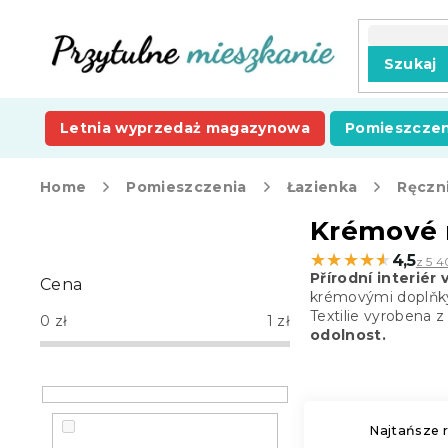
Przejść
do
treści
Szukaj
Letnia wyprzedaż magazynowa
Pomieszczen
Home
Pomieszczenia
Łazienka
Ręczni
P
Krémové 
a
★★★★★
★★★★★
4,5
z 5 4
s
Přírodní interié
Cena
e
krémovými doplňk
k
Textilie vyrobena z
0
zł
1
zł
b
odolnost.
o
c
z
n
Najtańsze r
y