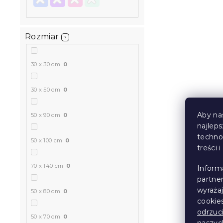
Rozmiar
?
30 x 30 cm
0
30 x 50 cm
0
Aby na
50 x 90 cm
0
najlep
techno
50 x 100 cm
0
treści 
70 x 140 cm
0
Inform
partne
wyraża
50 x 80 cm
0
cookie
odrzuc
50 x 70 cm
0
naszy