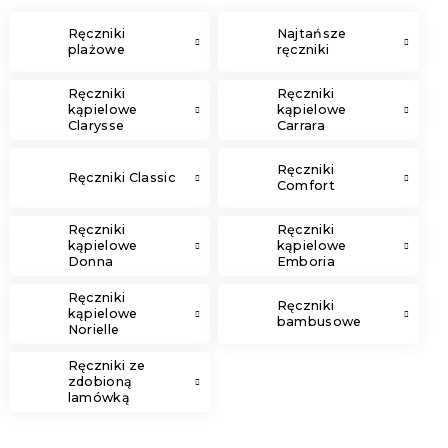
Ręczniki
Najtańsze
plażowe
ręczniki
Ręczniki
Ręczniki
kąpielowe
kąpielowe
Clarysse
Carrara
Elegance
Ręczniki
Ręczniki Classic
Comfort
Ręczniki
Ręczniki
kąpielowe
kąpielowe
Donna
Emboria
Ręczniki
Ręczniki
kąpielowe
bambusowe
Norielle
Ręczniki ze
zdobioną
lamówką