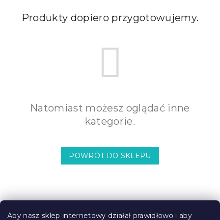
Produkty dopiero przygotowujemy.
Natomiast możesz oglądać inne
kategorie.
POWRÓT DO SKLEPU
S
t
Aby nasz sklep internetowy działał prawidłowo i aby