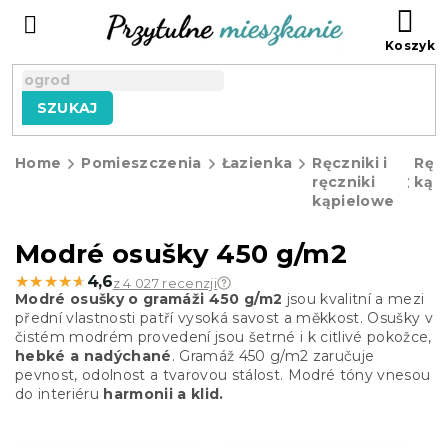
Przejść
KO
do
treści
SZUKAJ
Home
Pomieszczenia
Łazienka
Ręczniki i
Ręcz
ręczniki
kąp
kąpielowe
Modré osušky 450 g/m2
★★★★★
★★★★★
4,6
z 4 027 recenzji
Modré osušky o gramáži 450 g/m2
jsou kvalitní a mezi
přední vlastnosti patří vysoká savost a měkkost. Osušky v
čistém modrém provedení jsou šetrné i k citlivé pokožce,
hebké a nadýchané
. Gramáž 450 g/m2 zaručuje
pevnost, odolnost a tvarovou stálost. Modré tóny vnesou
do interiéru
harmonii a klid.